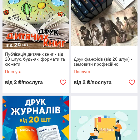
Публікація дитячих книг - від
20 штук, будь-які формати та
Друк фанфіків (від 20 штук) -
сюжети
замовити професійно
Послуга
Послуга
2
2
від
₴/послуга
від
₴/послуга