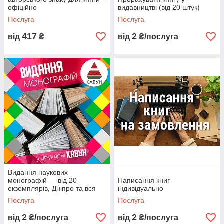
офіційно
видавництві (від 20 штук)
Послуга
Послуга
417
2
від
₴
від
₴/послуга
Видання наукових
монографій — від 20
Написання книг
екземплярів, Дніпро та вся
індивідуально
Україна
Послуга
Послуга
2
2
від
₴/послуга
від
₴/послуга