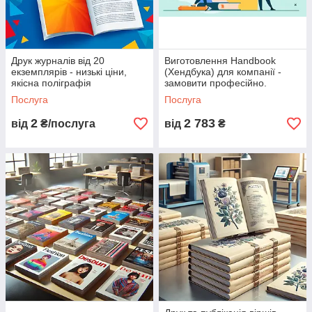
Друк журналів від 20
Виготовлення Handbook
екземплярів - низькі ціни,
(Хендбука) для компанії -
якісна поліграфія
замовити професійно.
Послуга
Послуга
2
2 783
від
₴/послуга
від
₴