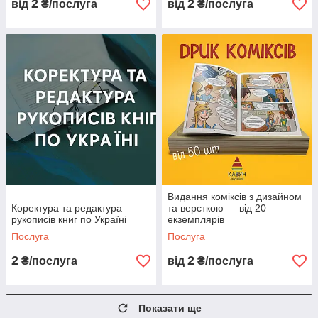
2
2
від
₴/послуга
від
₴/послуга
Видання коміксів з дизайном
Коректура та редактура
та версткою — від 20
рукописів книг по Україні
екземплярів
Послуга
Послуга
2
2
₴/послуга
від
₴/послуга
Показати ще