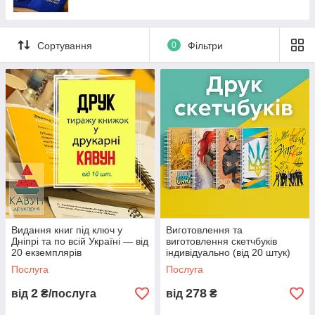
Сортування
0
Фільтри
Видання книг під ключ у
Виготовлення та
Дніпрі та по всій Україні — від
виготовлення скетчбуків
20 екземплярів
індивідуально (від 20 штук)
Послуга
Послуга
2
278
від
₴/послуга
від
₴