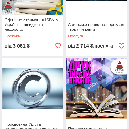
Офіційне отримання ISBN в
Україні — швидко та
Авторське право на переклад
недорого.
твору чи книги
Послуга
Послуга
3 061
2 714
від
₴
від
₴/послуга
Присвоєння УДК та
авторського знаку для книги –
Прорахувати книгу у