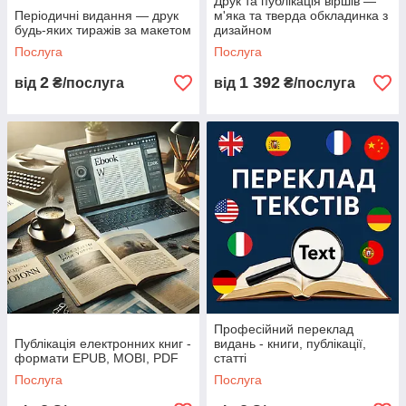
Друк та публікація віршів —
Періодичні видання — друк
м'яка та тверда обкладинка з
будь-яких тиражів за макетом
дизайном
Послуга
Послуга
2
1 392
від
₴/послуга
від
₴/послуга
Професійний переклад
Публікація електронних книг -
видань - книги, публікації,
формати EPUB, MOBI, PDF
статті
Послуга
Послуга