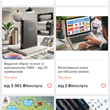
Видання збірок та книг із
присвоєнням ISBN – від 20
Вичитування книги
примірників
англійською мовою
Послуга
Послуга
3 061
2
від
₴/послуга
від
₴/послуга