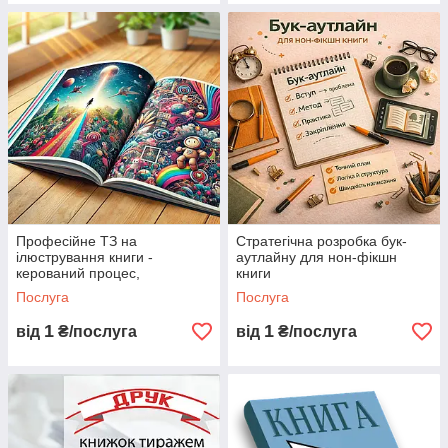
Професійне ТЗ на
Стратегічна розробка бук-
ілюстрування книги -
аутлайну для нон-фікшн
керований процес,
книги
зрозумілий результат, мінімум
Послуга
Послуга
правок
1
1
від
₴/послуга
від
₴/послуга