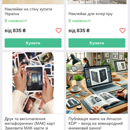
Наклейки на стіну купити
Україна
Наклейки для інтер’єру
В наявності
В наявності
835
835
від
₴
від
₴
Купити
Купити
Друк та виготовлення
Публікація книги на Amazon
метафоричних (МАК) карт.
KDP – вихід на міжнародний
Замовити МАК карти зі
книжковий ринок!