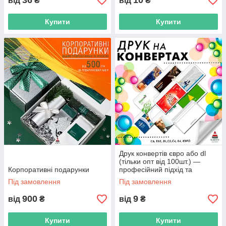
36
10
від
₴
від
₴
Купити
Купити
Друк конвертів євро або dl
(тільки опт від 100шт.) —
Корпоративні подарунки
професійний підхід та
доступні ціни
Під замовлення
Під замовлення
900
9
від
₴
від
₴
Купити
Купити