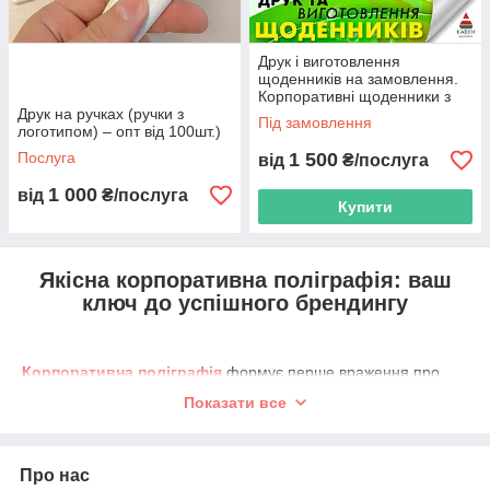
Друк і виготовлення
щоденників на замовлення.
Корпоративні щоденники з
Друк на ручках (ручки з
логотипами
Під замовлення
логотипом) – опт від 100шт.)
Послуга
1 500
від
₴/послуга
1 000
від
₴/послуга
Купити
Якісна корпоративна поліграфія: ваш
ключ до успішного брендингу
Корпоративна поліграфія
формує перше враження про
компанію та допомагає підтримувати впізнаваність на
Показати все
кожному дотику з клієнтом - від листа з пропозицією до
пакета на видачі замовлення. Вона працює як частина
цілісної комунікації бренду: підсилює позиціонування,
Про нас
структурує інформацію, спрощує продажі та підвищує довіру.