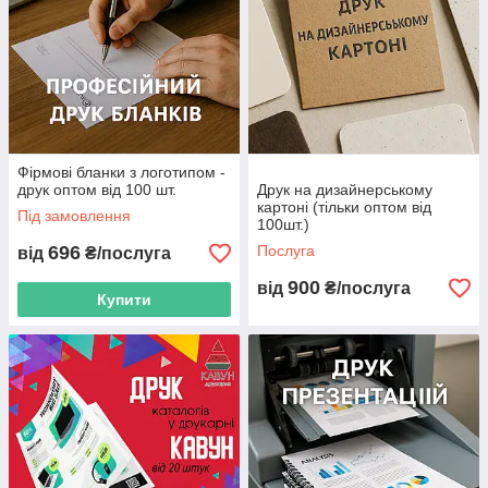
Фірмові бланки з логотипом -
друк оптом від 100 шт.
Друк на дизайнерському
картоні (тільки оптом від
Під замовлення
100шт.)
696
Послуга
від
₴/послуга
900
від
₴/послуга
Купити