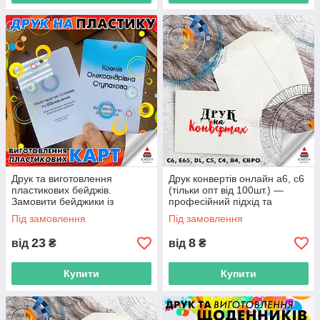
Друк та виготовлення
Друк конвертів онлайн а6, с6
пластикових бейджів.
(тільки опт від 100шт.) —
Замовити бейджики із
професійний підхід та
пластику (тільки ОПТ від 50
доступні ціни
Під замовлення
Під замовлення
штук) — замовити
професійно
23
8
від
₴
від
₴
Купити
Купити