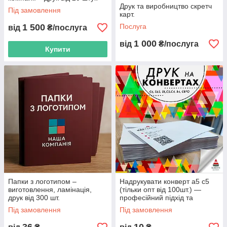
Друк та виробництво скретч
Під замовлення
карт.
1 500
Послуга
від
₴/послуга
1 000
від
₴/послуга
Купити
Папки з логотипом –
Надрукувати конверт а5 с5
виготовлення, ламінація,
(тільки опт від 100шт.) —
друк від 300 шт.
професійний підхід та
доступні ціни
Під замовлення
Під замовлення