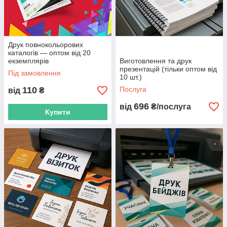
Друк повнокольорових
каталогів — оптом від 20
екземплярів
Виготовлення та друк
презентацій (тільки оптом від
Під замовлення
10 шт.)
110
Послуга
від
₴
696
від
₴/послуга
Купити