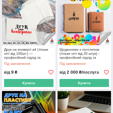
Друк на конверті а4 (тільки
Щоденники з логотипом
опт від 100шт.) —
(тільки опт від 20 штук) -
професійний підхід та
професійний підхід та
доступні ціни
доступні ціни.
Під замовлення
Під замовлення
9
2 000
від
₴
від
₴/послуга
Купити
Купити