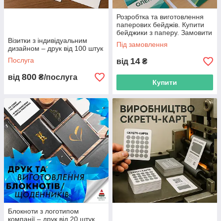
Розробтка та виготовлення
паперових бейджів. Купити
бейджики з паперу. Замовити
Візитки з індивідуальним
бейджик (тільки оптом від 50
Під замовлення
дизайном – друк від 100 штук
штук)
Послуга
14
від
₴
800
від
₴/послуга
Купити
Блокноти з логотипом
компанії – друк від 20 штук