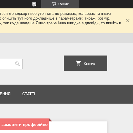
Кошик
еться менеджер і все уточнить по розмірах, кольорах та інших
то опишіть тут його докладніше з параметрами: тираж, розмір,
ь, так буде швидше Якщо треба інша швидка відповідь, то пишіть в
Кошик
НЕННЯ
СТАТТІ
 - замовити професійно