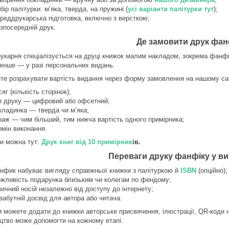
бір палітурки: м’яка, тверда, на пружині (
усі варіанти палітурки тут
);
реддрукарська підготовка, включно з версткою;
зпосередній друк.
Де замовити друк фан
укарня спеціалізується на друці книжок малим накладом, зокрема фанфік
менше — у разі персональних видань.
те розрахувати вартість видання через форму замовлення на нашому сай
сяг (кількість сторінок);
п друку — цифровий або офсетний;
кладинка — тверда чи м’яка;
раж — чим більший, тим нижча вартість одного примірника;
рмін виконання.
и можна тут:
Друк книг від 10 примірник
ів.
Переваги друку фанфіку у ви
нфик набуває вигляду справжньої книжки з палітуркою й
ISBN
(опційно);
жливість подарунка близьким чи колегам по фендому;
зичний носій незалежно від доступу до інтернету;
забутній досвід для автора або читача.
и можете додати до книжки авторське присвячення, ілюстрації, QR-коди 
цтво може допомогти на кожному етапі.