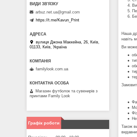
Ви
Пе
arbuz.net.ua@gmail.com
Бе
https://t.me/Kavun_Print
Наша др
навіть 
вулиця Джона Маккейна, 26, Київ,
Ви може
01133, Київ, Україна
об
ти
об
familylook.com.ua
ти
те
Замовит
Магазин футболок та сувенирів з
принтами Family Look
Фа
Мо
Фі
Не
Графік роботи
Також в
видавни