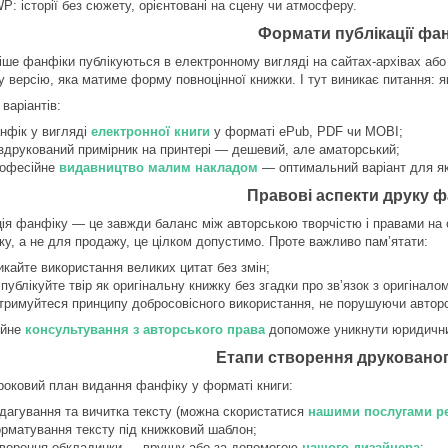
P: історії без сюжету, орієнтовані на сцену чи атмосферу.
Формати публікації фан
іше фанфіки публікуються в електронному вигляді на сайтах-архівах або 
у версію, яка матиме форму повноцінної книжки. І тут виникає питання: 
 варіантів:
нфік у вигляді
електронної книги
у форматі ePub, PDF чи MOBI;
здрукований примірник на принтері — дешевий, але аматорський;
офесійне
видавництво малим накладом
— оптимальний варіант для які
Правові аспекти друку 
ція фанфіку — це завжди баланс між авторською творчістю і правами на 
ку, а не для продажу, це цілком допустимо. Проте важливо памʼятати:
икайте використання великих цитат без змін;
 публікуйте твір як оригінальну книжку без згадки про звʼязок з оригіналом
тримуйтеся принципу добросовісного використання, не порушуючи авторс
ійне
консультування з авторського права
допоможе уникнути юридичних
Етапи створення друковано
роковий план видання фанфіку у форматі книги:
дагування та вичитка тексту (можна скористатися
нашими послугами р
рматування тексту під книжковий шаблон;
ворення обкладинки — вручну або за допомогою
нашого дизайнера
;