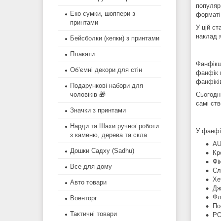
популяр
Еко сумки, шоппери з
форматі
принтами
У цій ст
наклад 
Бейсболки (кепки) з принтами
Плакати
Фанфікше
Об’ємні декори для стін
фанфік 
фанфіків
Подарункові набори для
Сьогодн
чоловіків 🎁
самі ств
Значки з принтами
Нарди та Шахи ручної роботи
У фанфі
з каменю, дерева та скла
AU
Дошки Садху (Sadhu)
Кр
Фі
Все для дому
Сл
Хе
Авто товари
Дж
Фл
Военторг
По
Тактичні товари
PO