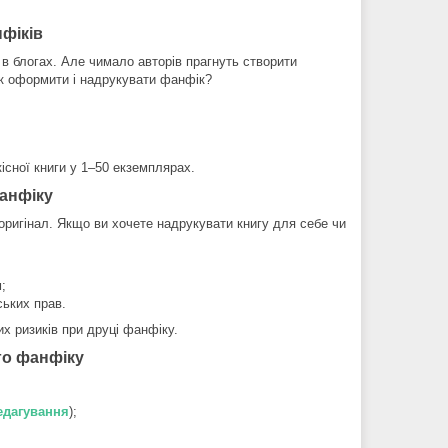
фіків
в блогах. Але чимало авторів прагнуть створити
як оформити і надрукувати фанфік?
сної книги у 1–50 екземплярах.
фанфіку
оригінал. Якщо ви хочете надрукувати книгу для себе чи
;
ьких прав.
 ризиків при друці фанфіку.
го фанфіку
едагування
);