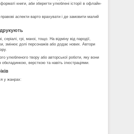
рматі книги, аби зберегти улюблені історії в офлайн-
і правові аспекти варто врахувати і де замовити малий
 друкують
серіалі, грі, манзі, тощо. На відміну від пародії,
ки, змінює долі персонажів або додає нових. Автори
ору.
ого улюбленого твору або авторської роботи, яку вони
 з обкладинкою, версткою та навіть ілюстраціями.
іків
я у жанрах: