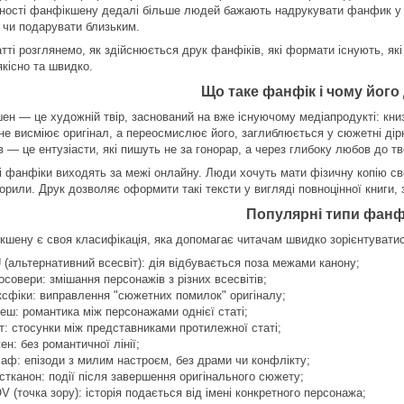
ності фанфікшену дедалі більше людей бажають надрукувати фанфик у фо
 чи подарувати близьким.
атті розглянемо, як здійснюється друк фанфіків, які формати існують, як
якісно та швидко.
Що таке фанфік і чому його
н — це художній твір, заснований на вже існуючому медіапродукті: книзі, 
не висміює оригінал, а переосмислює його, заглиблюється у сюжетні дір
 — це ентузіасти, які пишуть не за гонорар, а через глибоку любов до тв
і фанфіки виходять за межі онлайну. Люди хочуть мати фізичну копію св
орили. Друк дозволяє оформити такі тексти у вигляді повноцінної книги,
Популярні типи фанф
кшену є своя класифікація, яка допомагає читачам швидко зорієнтуватис
 (альтернативний всесвіт): дія відбувається поза межами канону;
осовери: змішання персонажів з різних всесвітів;
ксфіки: виправлення "сюжетних помилок" оригіналу;
еш: романтика між персонажами однієї статі;
т: стосунки між представниками протилежної статі;
ен: без романтичної лінії;
аф: епізоди з милим настроєм, без драми чи конфлікту;
стканон: події після завершення оригінального сюжету;
V (точка зору): історія подається від імені конкретного персонажа;