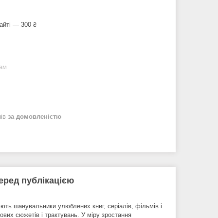
айті — 300 ₴
рам
нів
за домовленістю
еред публікацією
ють шанувальники улюблених книг, серіалів, фільмів і
нових сюжетів і трактувань. У міру зростання