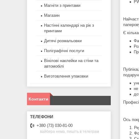
PW
Магніти з принтами
Магазин
Найчаст
паперов
Настінні календарі на рік з
принтами
Є кілька
Фа
Дитячі розмальовки
Ро
Поліграфічні послуги
Пр
Вінілові наклейки на стіни та
автомобілі
Публіка
подарун
Виготовлення упаковки
ун
не
до
Контакти
Профес
Ось пок
+380 (73) 030-81-00
Ре
вайбера нема, пишіть в телеграм
Фо
Ст