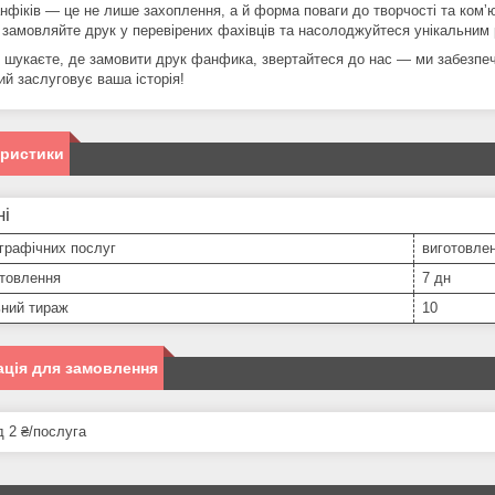
нфіків — це не лише захоплення, а й форма поваги до творчості та комʼюн
, замовляйте друк у перевірених фахівців та насолоджуйтеся унікальним
 шукаєте, де замовити друк фанфика, звертайтеся до нас — ми забезпечи
ий заслуговує ваша історія!
еристики
ні
графічних послуг
виготовлен
отовлення
7 дн
ьний тираж
10
ція для замовлення
д 2 ₴/послуга