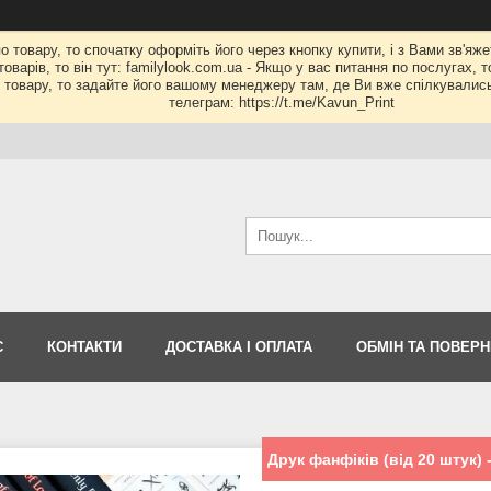
по товару, то спочатку оформіть його через кнопку купити, і з Вами зв'яж
оварів, то він тут: familylook.com.ua - Якщо у вас питання по послугах, 
му товару, то задайте його вашому менеджеру там, де Ви вже спілкувалис
телеграм: https://t.me/Kavun_Print
С
КОНТАКТИ
ДОСТАВКА І ОПЛАТА
ОБМІН ТА ПОВЕР
Друк фанфіків (від 20 штук)