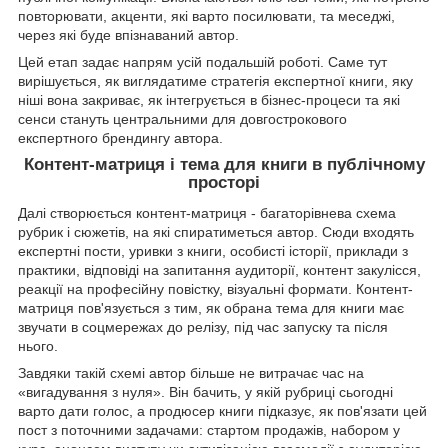
повторювати, акценти, які варто посилювати, та меседжі,
через які буде впізнаваний автор.
Цей етап задає напрям усій подальшій роботі. Саме тут
вирішується, як виглядатиме стратегія експертної книги, яку
ніші вона закриває, як інтегрується в бізнес-процеси та які
сенси стануть центральними для довгострокового
експертного брендингу автора.
Контент-матриця і тема для книги в публічному
просторі
Далі створюється контент-матриця - багаторівнева схема
рубрик і сюжетів, на які спиратиметься автор. Сюди входять
експертні пости, уривки з книги, особисті історії, приклади з
практики, відповіді на запитання аудиторії, контент закулісся,
реакції на професійну повістку, візуальні формати. Контент-
матриця пов'язується з тим, як обрана тема для книги має
звучати в соцмережах до релізу, під час запуску та після
нього.
Завдяки такій схемі автор більше не витрачає час на
«вигадування з нуля». Він бачить, у якій рубриці сьогодні
варто дати голос, а продюсер книги підказує, як пов'язати цей
пост з поточними задачами: стартом продажів, набором у