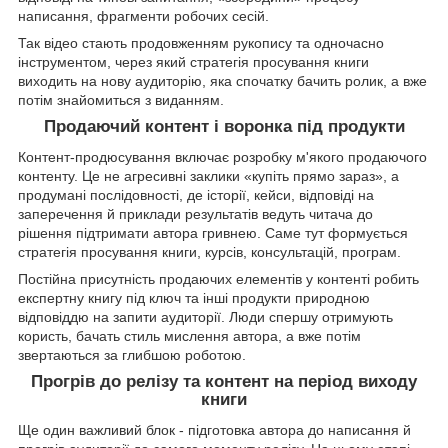
написання, фрагменти робочих сесій.
Так відео стають продовженням рукопису та одночасно
інструментом, через який стратегія просування книги
виходить на нову аудиторію, яка спочатку бачить ролик, а вже
потім знайомиться з виданням.
Продаючий контент і воронка під продукти
Контент-продюсування включає розробку м'якого продаючого
контенту. Це не агресивні заклики «купіть прямо зараз», а
продумані послідовності, де історії, кейси, відповіді на
заперечення й приклади результатів ведуть читача до
рішення підтримати автора гривнею. Саме тут формується
стратегія просування книги, курсів, консультацій, програм.
Постійна присутність продаючих елементів у контенті робить
експертну книгу під ключ та інші продукти природною
відповіддю на запити аудиторії. Люди спершу отримують
користь, бачать стиль мислення автора, а вже потім
звертаються за глибшою роботою.
Прогрів до релізу та контент на період виходу
книги
Ще один важливий блок - підготовка автора до написання й