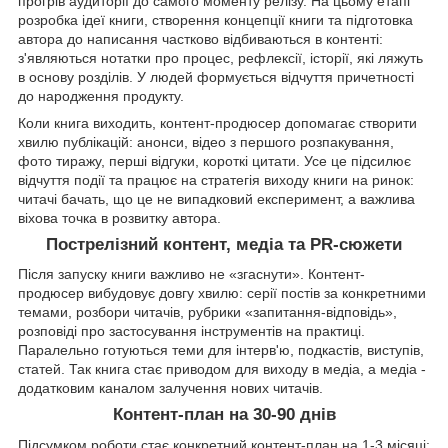
прогрів аудиторії до самого моменту релізу. На цьому етапі
розробка ідеї книги, створення концепції книги та підготовка
автора до написання частково відбиваються в контенті:
з'являються нотатки про процес, рефлексії, історії, які ляжуть
в основу розділів. У людей формується відчуття причетності
до народження продукту.
Коли книга виходить, контент-продюсер допомагає створити
хвилю публікацій: анонси, відео з першого розпакування,
фото тиражу, перші відгуки, короткі цитати. Усе це підсилює
відчуття події та працює на стратегія виходу книги на ринок:
читачі бачать, що це не випадковий експеримент, а важлива
віхова точка в розвитку автора.
Пострелізний контент, медіа та PR-сюжети
Після запуску книги важливо не «згаснути». Контент-
продюсер вибудовує довгу хвилю: серії постів за конкретними
темами, розбори читачів, рубрики «запитання-відповідь»,
розповіді про застосування інструментів на практиці.
Паралельно готуються теми для інтерв'ю, подкастів, виступів,
статей. Так книга стає приводом для виходу в медіа, а медіа -
додатковим каналом залучення нових читачів.
Контент-план на 30-90 днів
Підсумком роботи стає конкретний контент-план на 1-3 місяці: