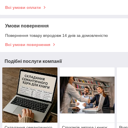
Всі умови оплати
Умови повернення
Повернення товару впродовж 14 днів за домовленістю
Всі умови повернення
Подібні послуги компанії
Складання семантичного
Стратегія автора і книги:
Розп