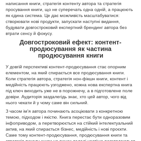
написання книги, стратегія контенту автора та стратегія
просування книги, що не суперечать одна одній, а працюють
як єдина система. Це дає можливість масштабуватися:
створювати нові продукти, запускати наступні видання,
будувати довгостроковий експертний брендинг автора без
втрати сенсу й фокусу.
Довгостроковий ефект: контент-
продюсування як частина
продюсування книги
У довгій перспективі контент-продюсування стає опорним
елементом, на який спирається все продюсування книги.
Коли стратегія автора, стратегія нон-фікшн книги, контент і
медійність працюють узгоджено, кожна нова експертна книга
під ключ виходить уже не в порожнечу, а в підготовлене поле
довіри. Аудиторія заздалегідь знає, хто цей автор, чого від
нього чекати й у чому саме він сильний.
З часом ім'я автора починають асоціювати з конкретною
темою, підходом і якістю. Книга перестає бути одноразовим
інфоприводом, а перетворюється на стійкий інтелектуальний
актив, на який спирається бізнес, медійність і нові проєкти.
Саме тому контент-продюсування, продюсування книги та
стратегія виходу книги на ринок дедалі частіше розглядаються