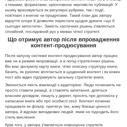
з темами, форматами, орієнтовною черговістю публікацій. У
ньому враховуються як регулярні рубрики, так і події,
пов'язані з книгою чи продуктами. Такий план дає автору
відчуття опори й дозволяє перестати щодня думати «що б
сьогодні запостити». Замість хаотичних рішень з'являється
спокійний, послідовний рух у межах чіткої стратегії.
Що отримує автор після впровадження
контент-продюсування
Після запуску системи контент-продюсування автор працює
вже не в режимі імпровізації, а в логіці стратегічних рішень.
Він має зрозумілу карту книги, чітко описану структуру книги,
бачить, як рукопис вплітається в щоденний контент і як кожен
пост або відео підтримують загальну стратегію книги.
Змінюється якість взаємодії з аудиторією. Люди починають не
просто ставити реакції, а ставлять запитання, діляться
власним досвідом, пишуть у директ, просять про допомога у
написанні книги або про особисті сесії. Контент починає
працювати як фільтр: притягує тих, кому близькі цінності
автора, й відсікає випадкових людей, яким не підходить його
стиль мислення.
Крім того, у автора з'являється повноцінна стратегія