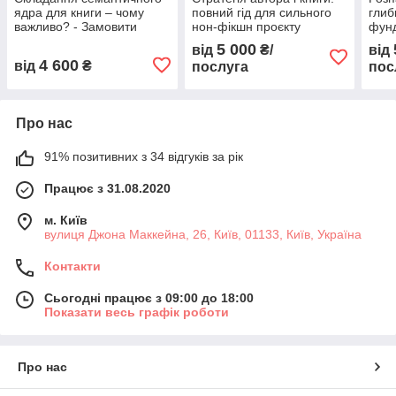
ядра для книги – чому
повний гід для сильного
глиб
важливо? - Замовити
нон-фікшн проєкту
фунд
професійно
та о
5 000
від
₴/
від
4 600
від
₴
послуга
пос
Про нас
91% позитивних з 34 відгуків за рік
Працює з 31.08.2020
м. Київ
вулиця Джона Маккейна, 26, Київ, 01133, Київ, Україна
Контакти
Сьогодні працює з 09:00 до 18:00
Показати весь графік роботи
Про нас