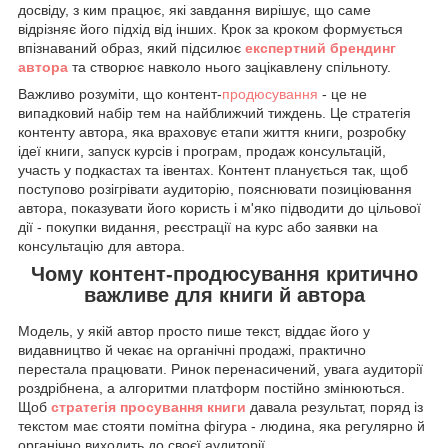
досвіду, з ким працює, які завдання вирішує, що саме
відрізняє його підхід від інших. Крок за кроком формується
впізнаваний образ, який підсилює
експертний брендинг
автора
та створює навколо нього зацікавлену спільноту.
Важливо розуміти, що контент-
продюсування
- це не
випадковий набір тем на найближчий тиждень. Це стратегія
контенту автора, яка враховує етапи життя книги, розробку
ідеї книги, запуск курсів і програм, продаж консультацій,
участь у подкастах та івентах. Контент планується так, щоб
поступово розігрівати аудиторію, пояснювати позиціювання
автора, показувати його користь і м'яко підводити до цільової
дії - покупки видання, реєстрації на курс або заявки на
консультацію для автора.
Чому контент-продюсування критично
важливе для книги й автора
Модель, у якій автор просто пише текст, віддає його у
видавництво й чекає на органічні продажі, практично
перестала працювати. Ринок перенасичений, увага аудиторії
роздрібнена, а алгоритми платформ постійно змінюються.
Щоб
стратегія просування книги
давала результат, поряд із
текстом має стояти помітна фігура - людина, яка регулярно й
органічно виходить до своєї аудиторії.