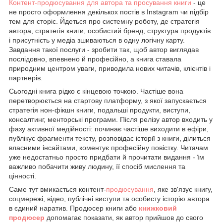
Контент-продюсування для автора та просування книги
- це
не просто оформлення декількох постів в Instagram чи підбір
тем для сторіс. Йдеться про системну роботу, де стратегія
автора, стратегія книги, особистий бренд, структура продуктів
і присутність у медіа зшиваються в одну логічну карту.
Завдання такої послуги - зробити так, щоб автор виглядав
послідовно, впевнено й професійно, а книга ставала
природним центром уваги, приводила нових читачів, клієнтів і
партнерів.
Сьогодні книга рідко є кінцевою точкою. Частіше вона
перетворюється на стартову платформу, з якої запускається
стратегія нон-фікшн книги, подальші продукти, виступи,
консалтинг, менторські програми. Після релізу автор входить у
фазу активної медійності: починає частіше виходити в ефіри,
публікує фрагменти тексту, розповідає історії з книги, ділиться
власними інсайтами, коментує професійну повістку. Читачам
уже недостатньо просто придбати й прочитати видання - їм
важливо побачити живу людину, її спосіб мислення та
цінності.
Саме тут вмикається контент-
продюсування
, яке зв'язує книгу,
соцмережі, відео, публічні виступи та особисту історію автора
в єдиний наратив. Продюсер книги або
книжковий
продюсер
допомагає показати, як автор прийшов до свого