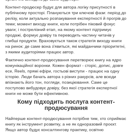
Контент-продюсер будує для автора логіку присутності в
публічному просторі. Плануються три ключові фази: період до
релізу, коли актуально розпакування експертності й прогрів до
теми; момент виходу книги, коли потрібен піковий фокус
уваги; і пострелізний етап, на якому контент підтримує
продажі, формує довіру та переводить частину читачів у
глибші продукти. Враховується також стратегія виходу книги
на ринок: де саме вона з'явиться, які майданчики пріоритетні,
з якими аудиторіями працює автор.
Фактично контент-продюсування перетворює книгу на ядро
комунікаційної воронки. Кожен формат - сторіс, допис, довге
есе, Reels, прямі ефіри, гостьові виступи - працює на одну
історію. Люди бачать автора з різних ракурсів, але всюди
впізнають його тон, погляди, позиціювання. Саме це
поступово вибудовує довіру, без якої стратегія експертної
книги не може бути ефективною.
Кому підходить послуга контент-
продюсування
Найперше контент-продюсування потрібне тим, хто сприймає
книгу як інструмент розвитку, а не як одноразовий проєкт.
Якщо автор будує консалтингову практику, освітню