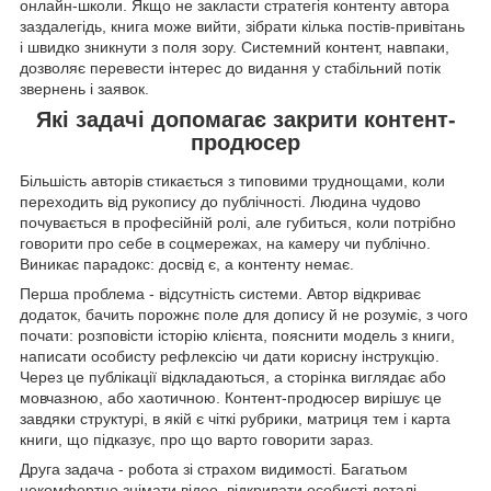
онлайн-школи. Якщо не закласти стратегія контенту автора
заздалегідь, книга може вийти, зібрати кілька постів-привітань
і швидко зникнути з поля зору. Системний контент, навпаки,
дозволяє перевести інтерес до видання у стабільний потік
звернень і заявок.
Які задачі допомагає закрити контент-
продюсер
Більшість авторів стикається з типовими труднощами, коли
переходить від рукопису до публічності. Людина чудово
почувається в професійній ролі, але губиться, коли потрібно
говорити про себе в соцмережах, на камеру чи публічно.
Виникає парадокс: досвід є, а контенту немає.
Перша проблема - відсутність системи. Автор відкриває
додаток, бачить порожнє поле для допису й не розуміє, з чого
почати: розповісти історію клієнта, пояснити модель з книги,
написати особисту рефлексію чи дати корисну інструкцію.
Через це публікації відкладаються, а сторінка виглядає або
мовчазною, або хаотичною. Контент-продюсер вирішує це
завдяки структурі, в якій є чіткі рубрики, матриця тем і карта
книги, що підказує, про що варто говорити зараз.
Друга задача - робота зі страхом видимості. Багатьом
некомфортно знімати відео, відкривати особисті деталі,