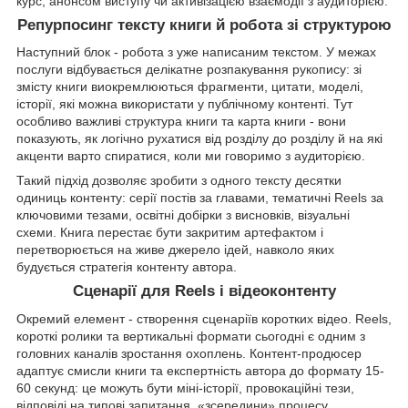
курс, анонсом виступу чи активізацією взаємодії з аудиторією.
Репурпосинг тексту книги й робота зі структурою
Наступний блок - робота з уже написаним текстом. У межах
послуги відбувається делікатне розпакування рукопису: зі
змісту книги виокремлюються фрагменти, цитати, моделі,
історії, які можна використати у публічному контенті. Тут
особливо важливі структура книги та карта книги - вони
показують, як логічно рухатися від розділу до розділу й на які
акценти варто спиратися, коли ми говоримо з аудиторією.
Такий підхід дозволяє зробити з одного тексту десятки
одиниць контенту: серії постів за главами, тематичні Reels за
ключовими тезами, освітні добірки з висновків, візуальні
схеми. Книга перестає бути закритим артефактом і
перетворюється на живе джерело ідей, навколо яких
будується стратегія контенту автора.
Сценарії для Reels і відеоконтенту
Окремий елемент - створення сценаріїв коротких відео. Reels,
короткі ролики та вертикальні формати сьогодні є одним з
головних каналів зростання охоплень. Контент-продюсер
адаптує смисли книги та експертність автора до формату 15-
60 секунд: це можуть бути міні-історії, провокаційні тези,
відповіді на типові запитання, «зсередини» процесу