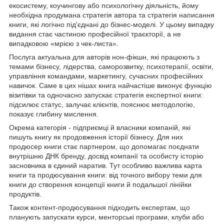
екосистему, коучингову або психологічну діяльність, йому
необхідна продумана стратегія автора та стратегія написання
книги, які логічно під'єднані до бізнес-моделі. У цьому випадку
видання стає частиною професійної траєкторії, а не
випадковою «мрією з чек-листа».
Послуга актуальна для авторів нон-фікшн, які працюють з
темами бізнесу, лідерства, саморозвитку, психотерапії, освіти,
управління командами, маркетингу, сучасних професійних
навичок. Саме в цих нішах книга найчастіше виконує функцію
візитівки та одночасно запускає стратегія експертної книги:
підсилює статус, залучає клієнтів, пояснює методологію,
показує глибину мислення.
Окрема категорія - підприємці й власники компаній, які
пишуть книгу як продовження історії бізнесу. Для них
продюсер книги стає партнером, що допомагає поєднати
внутрішню ДНК бренду, досвід компанії та особисту історію
засновника в єдиний наратив. Тут особливо важлива карта
книги та продюсування книги: від точного вибору теми для
книги до створення концепції книги й подальшої лінійки
продуктів.
Також контент-продюсування підходить експертам, що
планують запускати курси, менторські програми, клуби або