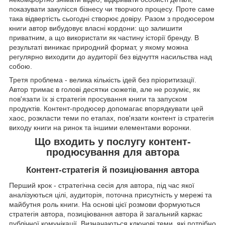
показувати закулісся бізнесу чи творчого процесу. Проте саме
така відвертість сьогодні створює довіру. Разом з продюсером
книги автор вибудовує власні кордони: що залишити
приватним, а що використати як частину історії бренду. В
результаті виникає природний формат, у якому можна
регулярно виходити до аудиторії без відчуття насильства над
собою.
Третя проблема - велика кількість ідей без пріоритизації.
Автор тримає в голові десятки сюжетів, але не розуміє, як
пов'язати їх зі стратегія просування книги та запуском
продуктів. Контент-продюсер допомагає впорядкувати цей
хаос, розкласти теми по етапах, пов'язати контент із стратегія
виходу книги на ринок та іншими елементами воронки.
Що входить у послугу контент-
продюсування для автора
Контент-стратегія й позиціювання автора
Перший крок - стратегічна сесія для автора, під час якої
аналізуються цілі, аудиторія, поточна присутність у мережі та
майбутня роль книги. На основі цієї розмови формуються
стратегія автора, позиціювання автора й загальний каркас
публічної комунікації. Визначаються ключові теми, які потрібно