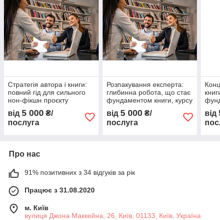
Стратегія автора і книги:
Розпакування експерта:
Конц
повний гід для сильного
глибинна робота, що стає
книг
нон-фікшн проєкту
фундаментом книги, курсу
фунд
та особистого бренду
фік
5 000
5 000
від
₴/
від
₴/
від
послуга
послуга
пос
Про нас
91% позитивних з 34 відгуків за рік
Працює з 31.08.2020
м. Київ
вулиця Джона Маккейна, 26, Київ, 01133, Київ, Україна