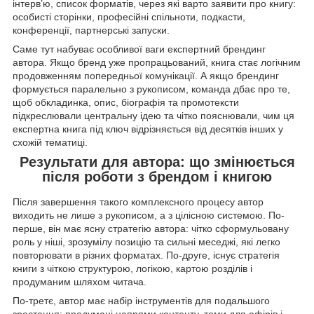
інтерв’ю, список форматів, через які варто заявити про книгу:
особисті сторінки, професійні спільноти, подкасти,
конференції, партнерські запуски.
Саме тут набуває особливої ваги експертний брендинг
автора. Якщо бренд уже пропрацьований, книга стає логічним
продовженням попередньої комунікації. А якщо брендинг
формується паралельно з рукописом, команда дбає про те,
щоб обкладинка, опис, біографія та промотексти
підкреслювали центральну ідею та чітко пояснювали, чим ця
експертна книга під ключ відрізняється від десятків інших у
схожій тематиці.
Результати для автора: що змінюється
після роботи з брендом і книгою
Після завершення такого комплексного процесу автор
виходить не лише з рукописом, а з цілісною системою. По-
перше, він має ясну стратегію автора: чітко сформульовану
роль у ніші, зрозумілу позицію та сильні меседжі, які легко
повторювати в різних форматах. По-друге, існує стратегія
книги з чіткою структурою, логікою, картою розділів і
продуманим шляхом читача.
По-третє, автор має набір інструментів для подальшого
зростання: продумані напрями контенту, теми для ефірів і