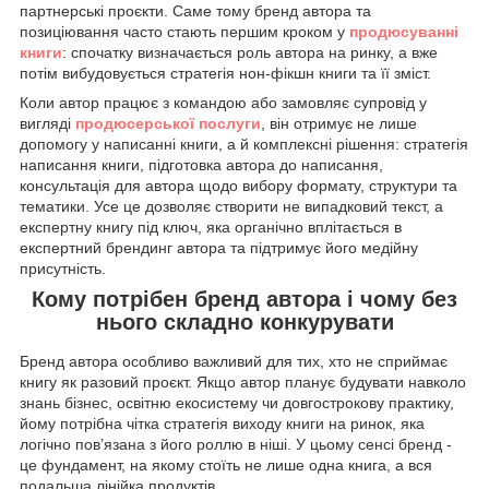
партнерські проєкти. Саме тому бренд автора та
позиціювання часто стають першим кроком у
продюсуванні
книги
: спочатку визначається роль автора на ринку, а вже
потім вибудовується стратегія нон-фікшн книги та її зміст.
Коли автор працює з командою або замовляє супровід у
вигляді
продюсерської послуги
, він отримує не лише
допомогу у написанні книги, а й комплексні рішення: стратегія
написання книги, підготовка автора до написання,
консультація для автора щодо вибору формату, структури та
тематики. Усе це дозволяє створити не випадковий текст, а
експертну книгу під ключ, яка органічно вплітається в
експертний брендинг автора та підтримує його медійну
присутність.
Кому потрібен бренд автора і чому без
нього складно конкурувати
Бренд автора особливо важливий для тих, хто не сприймає
книгу як разовий проєкт. Якщо автор планує будувати навколо
знань бізнес, освітню екосистему чи довгострокову практику,
йому потрібна чітка стратегія виходу книги на ринок, яка
логічно пов’язана з його роллю в ніші. У цьому сенсі бренд -
це фундамент, на якому стоїть не лише одна книга, а вся
подальша лінійка продуктів.