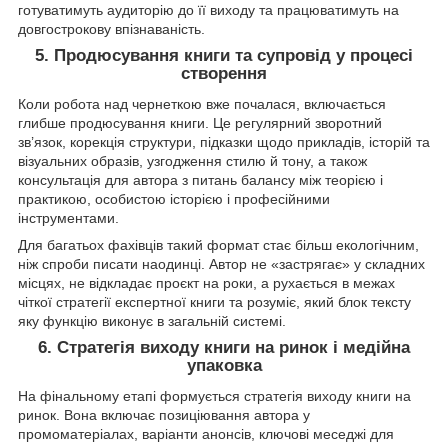
готуватимуть аудиторію до її виходу та працюватимуть на
довгострокову впізнаваність.
5. Продюсування книги та супровід у процесі
створення
Коли робота над чернеткою вже почалася, включається
глибше продюсування книги. Це регулярний зворотний
зв’язок, корекція структури, підказки щодо прикладів, історій та
візуальних образів, узгодження стилю й тону, а також
консультація для автора з питань балансу між теорією і
практикою, особистою історією і професійними
інструментами.
Для багатьох фахівців такий формат стає більш екологічним,
ніж спроби писати наодинці. Автор не «застрягає» у складних
місцях, не відкладає проєкт на роки, а рухається в межах
чіткої стратегії експертної книги та розуміє, який блок тексту
яку функцію виконує в загальній системі.
6. Стратегія виходу книги на ринок і медійна
упаковка
На фінальному етапі формується стратегія виходу книги на
ринок. Вона включає позиціювання автора у
промоматеріалах, варіанти анонсів, ключові меседжі для