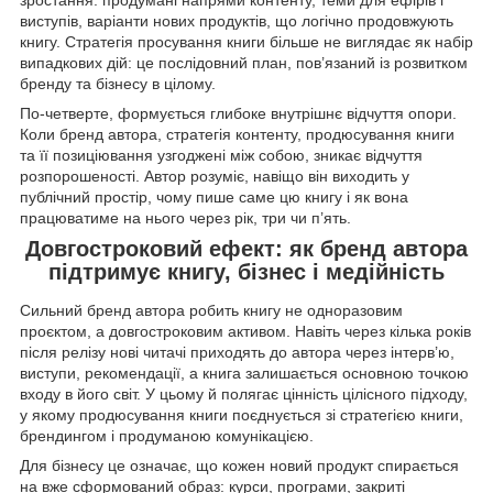
виступів, варіанти нових продуктів, що логічно продовжують
книгу. Стратегія просування книги більше не виглядає як набір
випадкових дій: це послідовний план, пов’язаний із розвитком
бренду та бізнесу в цілому.
По-четверте, формується глибоке внутрішнє відчуття опори.
Коли бренд автора, стратегія контенту, продюсування книги
та її позиціювання узгоджені між собою, зникає відчуття
розпорошеності. Автор розуміє, навіщо він виходить у
публічний простір, чому пише саме цю книгу і як вона
працюватиме на нього через рік, три чи п’ять.
Довгостроковий ефект: як бренд автора
підтримує книгу, бізнес і медійність
Сильний бренд автора робить книгу не одноразовим
проєктом, а довгостроковим активом. Навіть через кілька років
після релізу нові читачі приходять до автора через інтерв’ю,
виступи, рекомендації, а книга залишається основною точкою
входу в його світ. У цьому й полягає цінність цілісного підходу,
у якому продюсування книги поєднується зі стратегією книги,
брендингом і продуманою комунікацією.
Для бізнесу це означає, що кожен новий продукт спирається
на вже сформований образ: курси, програми, закриті