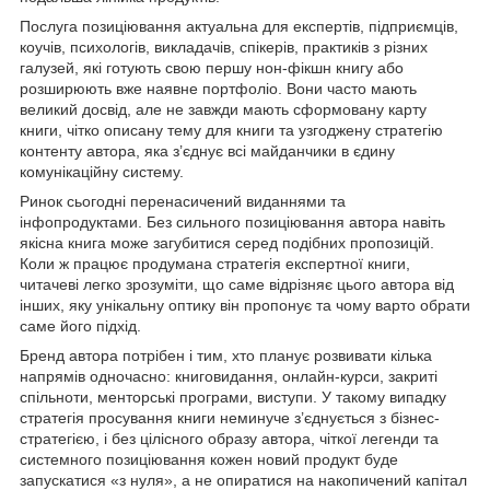
Послуга позиціювання актуальна для експертів, підприємців,
коучів, психологів, викладачів, спікерів, практиків з різних
галузей, які готують свою першу нон-фікшн книгу або
розширюють вже наявне портфоліо. Вони часто мають
великий досвід, але не завжди мають сформовану карту
книги, чітко описану тему для книги та узгоджену стратегію
контенту автора, яка з’єднує всі майданчики в єдину
комунікаційну систему.
Ринок сьогодні перенасичений виданнями та
інфопродуктами. Без сильного позиціювання автора навіть
якісна книга може загубитися серед подібних пропозицій.
Коли ж працює продумана стратегія експертної книги,
читачеві легко зрозуміти, що саме відрізняє цього автора від
інших, яку унікальну оптику він пропонує та чому варто обрати
саме його підхід.
Бренд автора потрібен і тим, хто планує розвивати кілька
напрямів одночасно: книговидання, онлайн-курси, закриті
спільноти, менторські програми, виступи. У такому випадку
стратегія просування книги неминуче з’єднується з бізнес-
стратегією, і без цілісного образу автора, чіткої легенди та
системного позиціювання кожен новий продукт буде
запускатися «з нуля», а не опиратися на накопичений капітал