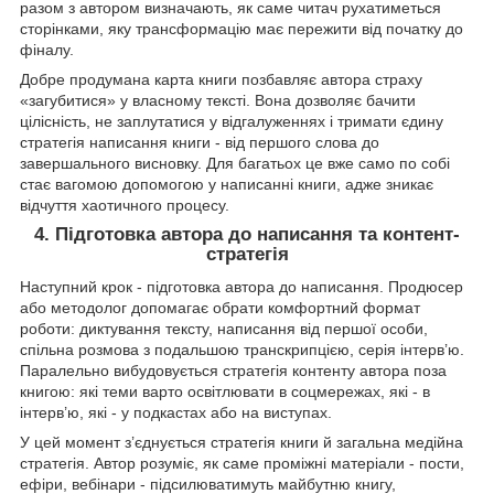
разом з автором визначають, як саме читач рухатиметься
сторінками, яку трансформацію має пережити від початку до
фіналу.
Добре продумана карта книги позбавляє автора страху
«загубитися» у власному тексті. Вона дозволяє бачити
цілісність, не заплутатися у відгалуженнях і тримати єдину
стратегія написання книги - від першого слова до
завершального висновку. Для багатьох це вже само по собі
стає вагомою допомогою у написанні книги, адже зникає
відчуття хаотичного процесу.
4. Підготовка автора до написання та контент-
стратегія
Наступний крок - підготовка автора до написання. Продюсер
або методолог допомагає обрати комфортний формат
роботи: диктування тексту, написання від першої особи,
спільна розмова з подальшою транскрипцією, серія інтерв’ю.
Паралельно вибудовується стратегія контенту автора поза
книгою: які теми варто освітлювати в соцмережах, які - в
інтерв’ю, які - у подкастах або на виступах.
У цей момент з’єднується стратегія книги й загальна медійна
стратегія. Автор розуміє, як саме проміжні матеріали - пости,
ефіри, вебінари - підсилюватимуть майбутню книгу,