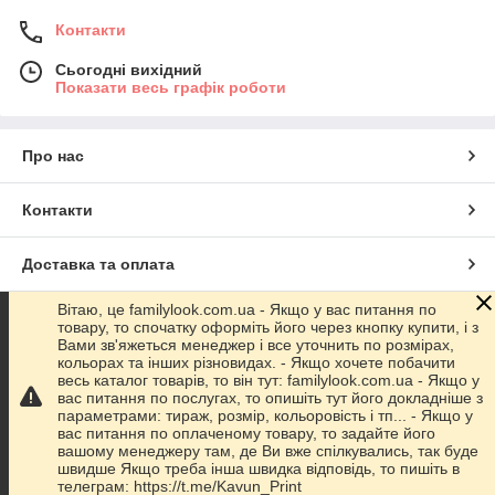
Контакти
Сьогодні вихідний
Показати весь графік роботи
Про нас
Контакти
Доставка та оплата
Вітаю, це familylook.com.ua - Якщо у вас питання по
Графік роботи
товару, то спочатку оформіть його через кнопку купити, і з
Вами зв'яжеться менеджер і все уточнить по розмірах,
кольорах та інших різновидах. - Якщо хочете побачити
Повна версія сайту
весь каталог товарів, то він тут: familylook.com.ua - Якщо у
вас питання по послугах, то опишіть тут його докладніше з
параметрами: тираж, розмір, кольоровість і тп... - Якщо у
Сайт створено на маркетплейсі
Prom.ua
вас питання по оплаченому товару, то задайте його
вашому менеджеру там, де Ви вже спілкувались, так буде
швидше Якщо треба інша швидка відповідь, то пишіть в
Політика конфіденційності
телеграм: https://t.me/Kavun_Print