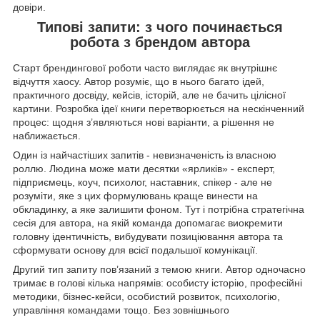
довіри.
Типові запити: з чого починається
робота з брендом автора
Старт брендингової роботи часто виглядає як внутрішнє
відчуття хаосу. Автор розуміє, що в нього багато ідей,
практичного досвіду, кейсів, історій, але не бачить цілісної
картини. Розробка ідеї книги перетворюється на нескінченний
процес: щодня з’являються нові варіанти, а рішення не
наближається.
Один із найчастіших запитів - невизначеність із власною
роллю. Людина може мати десятки «ярликів» - експерт,
підприємець, коуч, психолог, наставник, спікер - але не
розуміти, яке з цих формулювань краще винести на
обкладинку, а яке залишити фоном. Тут і потрібна стратегічна
сесія для автора, на якій команда допомагає виокремити
головну ідентичність, вибудувати позиціювання автора та
сформувати основу для всієї подальшої комунікації.
Другий тип запиту пов’язаний з темою книги. Автор одночасно
тримає в голові кілька напрямів: особисту історію, професійні
методики, бізнес-кейси, особистий розвиток, психологію,
управління командами тощо. Без зовнішнього