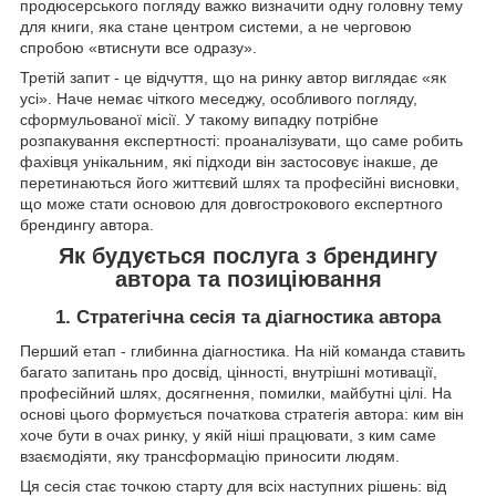
продюсерського погляду важко визначити одну головну тему
для книги, яка стане центром системи, а не черговою
спробою «втиснути все одразу».
Третій запит - це відчуття, що на ринку автор виглядає «як
усі». Наче немає чіткого меседжу, особливого погляду,
сформульованої місії. У такому випадку потрібне
розпакування експертності: проаналізувати, що саме робить
фахівця унікальним, які підходи він застосовує інакше, де
перетинаються його життєвий шлях та професійні висновки,
що може стати основою для довгострокового експертного
брендингу автора.
Як будується послуга з брендингу
автора та позиціювання
1. Стратегічна сесія та діагностика автора
Перший етап - глибинна діагностика. На ній команда ставить
багато запитань про досвід, цінності, внутрішні мотивації,
професійний шлях, досягнення, помилки, майбутні цілі. На
основі цього формується початкова стратегія автора: ким він
хоче бути в очах ринку, у якій ніші працювати, з ким саме
взаємодіяти, яку трансформацію приносити людям.
Ця сесія стає точкою старту для всіх наступних рішень: від