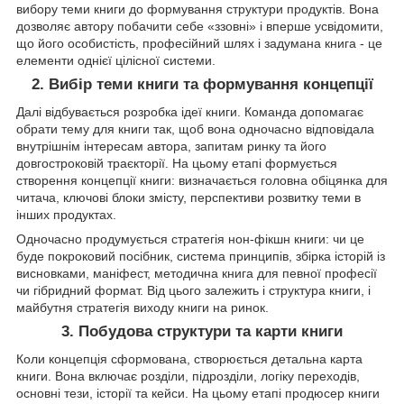
вибору теми книги до формування структури продуктів. Вона
дозволяє автору побачити себе «ззовні» і вперше усвідомити,
що його особистість, професійний шлях і задумана книга - це
елементи однієї цілісної системи.
2. Вибір теми книги та формування концепції
Далі відбувається розробка ідеї книги. Команда допомагає
обрати тему для книги так, щоб вона одночасно відповідала
внутрішнім інтересам автора, запитам ринку та його
довгостроковій траєкторії. На цьому етапі формується
створення концепції книги: визначається головна обіцянка для
читача, ключові блоки змісту, перспективи розвитку теми в
інших продуктах.
Одночасно продумується стратегія нон-фікшн книги: чи це
буде покроковий посібник, система принципів, збірка історій із
висновками, маніфест, методична книга для певної професії
чи гібридний формат. Від цього залежить і структура книги, і
майбутня стратегія виходу книги на ринок.
3. Побудова структури та карти книги
Коли концепція сформована, створюється детальна карта
книги. Вона включає розділи, підрозділи, логіку переходів,
основні тези, історії та кейси. На цьому етапі продюсер книги