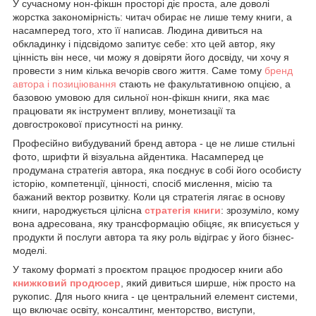
У сучасному нон-фікшн просторі діє проста, але доволі
жорстка закономірність: читач обирає не лише тему книги, а
насамперед того, хто її написав. Людина дивиться на
обкладинку і підсвідомо запитує себе: хто цей автор, яку
цінність він несе, чи можу я довіряти його досвіду, чи хочу я
провести з ним кілька вечорів свого життя. Саме тому
бренд
автора і позиціювання
стають не факультативною опцією, а
базовою умовою для сильної нон-фікшн книги, яка має
працювати як інструмент впливу, монетизації та
довгострокової присутності на ринку.
Професійно вибудуваний бренд автора - це не лише стильні
фото, шрифти й візуальна айдентика. Насамперед це
продумана стратегія автора, яка поєднує в собі його особисту
історію, компетенції, цінності, спосіб мислення, місію та
бажаний вектор розвитку. Коли ця стратегія лягає в основу
книги, народжується цілісна
стратегія книги
: зрозуміло, кому
вона адресована, яку трансформацію обіцяє, як вписується у
продукти й послуги автора та яку роль відіграє у його бізнес-
моделі.
У такому форматі з проєктом працює продюсер книги або
книжковий продюсер
, який дивиться ширше, ніж просто на
рукопис. Для нього книга - це центральний елемент системи,
що включає освіту, консалтинг, менторство, виступи,