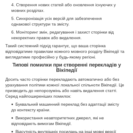
Створення нових статей або оновлення існуючих у
мовних розділах.
Синхронізація усіх версій для забезпечення
однакової структури та змісту.
Моніторинг змін, редагування і захист сторінки від
некоректних правок або видалення.
Такий системний підхід гарантує, що ваша сторінка
відповідатиме правилам кожного мовного розділу Вікіпедії та
виглядатиме професійно у будь-якому регіоні.
Типові помилки при створенні перекладів у
Вікіпедії
Досить часто сторінки перекладають автоматично або без
урахування політики кожної локальної спільноти Вікіпедії. Це
призводить до непорозумінь або навіть видалення статті.
Серед найпоширеніших помилок:
Буквальний машинний переклад без адаптації змісту
до контексту країни.
Використання неавторитетних джерел, які не
відповідають вимогам Вікіпедії.
Відсутність внутрішніх посилань на інші мовні версії