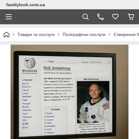
familylook.com.ua
Товари та послуги
Поліграфічні послуги
Створення W