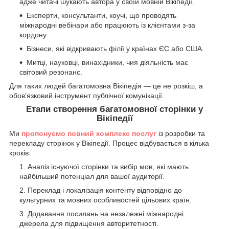
адже читачі шукають автора у своїй мовній Вікіпедії.
Експерти, консультанти, коучі, що проводять
міжнародні вебінари або працюють із клієнтами з-за
кордону.
Бізнеси, які відкривають філії у країнах ЄС або США.
Митці, науковці, винахідники, чия діяльність має
світовий резонанс.
Для таких людей багатомовна Вікіпедія — це не розкіш, а
обов’язковий інструмент публічної комунікації.
Етапи створення багатомовної сторінки у
Вікіпедії
Ми
пропонуємо повний комплекс послуг
із розробки та
перекладу сторінок у Вікіпедії. Процес відбувається в кілька
кроків:
Аналіз існуючої сторінки та вибір мов, які мають
найбільший потенціал для вашої аудиторії.
Переклад і локалізація контенту відповідно до
культурних та мовних особливостей цільових країн.
Додавання посилань на незалежні міжнародні
джерела для підвищення авторитетності.