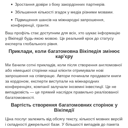
Зростання довіри з боку закордонних партнерів.
Збільшення кількості згадок у медіа різними мовами.
Підвищення шансів на міжнародні запрошення,
конференції, гранти.
Ваш профіль стає доступним для всіх, хто шукає інформацію
у Вікіпедії будь-якою мовою. Це реальний крок до статусу
експерта глобального рівня.
Приклади, коли багатомовна Вікіпедія змінює
кар’єру
Ми бачили сотні прикладів, коли після створення англомовної
або німецької сторінки наші клієнти отримували нові
запрошення на співпрацю. Автори починали продавати книги
за кордоном, експерти виступали на міжнародних
конференціях, компанії залучали іноземні інвестиції. Це не
випадковість — це прямий наслідок правильно реалізованої
багатомовності.
Вартість створення багатомовних сторінок у
Вікіпедії
Ціна послуг залежить від обсягу тексту, кількості мовних версій
і складності джерельної бази. У більшості випадків до пакета