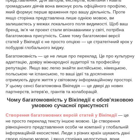
представлення. Для авторів, експертів, компаній і навіть
громадських діячів вона виконує роль офіційного профілю,
який формує перше враження про вашу діяльність. Проте
якщо сторінка представлена лише однією мовою, ви
залишаєтесь у межах локального поля видимості. Щоб ваш
бренд, ім’я чи проект стали впізнаваними у світі, потрібна
багатомовна присутність. Саме тому багатомовні версії
статей у Вікіпедії є не просто опцією — це стратегічний крок у
побудові глобального іміджу.
Багатомовність — це не лише про переклад. Це про культурну
адаптацію, довіру міжнародної аудиторії та професійну
репутацію. Якщо вас легко знайти англійською, німецькою,
польською чи іспанською, то ваші ідеї та досягнення
отримують друге життя у світовому інформаційному просторі.
У цьому сенсі багатомовна Вікіпедія — це двері до нових
партнерств, інтерв’ю, грантів та колаборацій.
Чому багатомовність у Вікіпедії є обов’язковою
умовою сучасної присутності
Створення багатомовних версій статей у Вікіпедії
— це
не просто переклад тексту іншою мовою. Це створення
рівноцінного представлення особи чи компанії у глобальній
інформаційній екосистемі. Люди з різних країн шукають дані
своєю рідною мовою, і якщо сторінка недоступна, вони