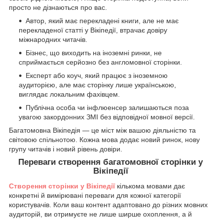
просто не дізнаються про вас.
Автор, який має перекладені книги, але не має
перекладеної статті у Вікіпедії, втрачає довіру
міжнародних читачів.
Бізнес, що виходить на іноземні ринки, не
сприймається серйозно без англомовної сторінки.
Експерт або коуч, який працює з іноземною
аудиторією, але має сторінку лише українською,
виглядає локальним фахівцем.
Публічна особа чи інфлюенсер залишаються поза
увагою закордонних ЗМІ без відповідної мовної версії.
Багатомовна Вікіпедія — це міст між вашою діяльністю та
світовою спільнотою. Кожна мова додає новий ринок, нову
групу читачів і новий рівень довіри.
Переваги створення багатомовної сторінки у
Вікіпедії
Створення сторінки у Вікіпедії
кількома мовами дає
конкретні й вимірювані переваги для кожної категорії
користувачів. Коли ваш контент адаптовано до різних мовних
аудиторій, ви отримуєте не лише ширше охоплення, а й