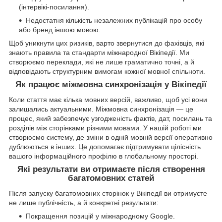
(інтервікі-посилання).
Недостатня кількість незалежних публікацій про особу
або бренд іншою мовою.
Щоб уникнути цих ризиків, варто звернутися до фахівців, які
знають правила та стандарти міжнародної Вікіпедії. Ми
створюємо переклади, які не лише граматично точні, а й
відповідають структурним вимогам кожної мовної спільноти.
Як працює міжмовна синхронізація у Вікіпедії
Коли стаття має кілька мовних версій, важливо, щоб усі вони
залишались актуальними. Міжмовна синхронізація — це
процес, який забезпечує узгодженість фактів, дат, посилань та
розділів між сторінками різними мовами. У нашій роботі ми
створюємо систему, де зміни в одній мовній версії оперативно
дублюються в інших. Це допомагає підтримувати цілісність
вашого інформаційного профілю в глобальному просторі.
Які результати ви отримаєте після створення
багатомовних статей
Після запуску багатомовних сторінок у Вікіпедії ви отримуєте
не лише публічність, а й конкретні результати:
Покращення позицій у міжнародному Google.