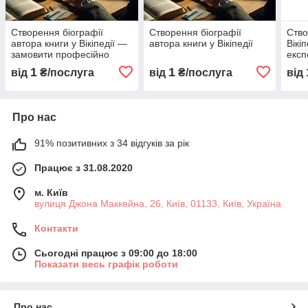
Створення біографії
Створення біографії
Ство
автора книги у Вікіпедії —
автора книги у Вікіпедії
Вікі
замовити професійно
експ
1
1
від
₴/послуга
від
₴/послуга
від
Про нас
91% позитивних з 34 відгуків за рік
Працює з 31.08.2020
м. Київ
вулиця Джона Маккейна, 26, Київ, 01133, Київ, Україна
Контакти
Сьогодні працює з 09:00 до 18:00
Показати весь графік роботи
Про нас