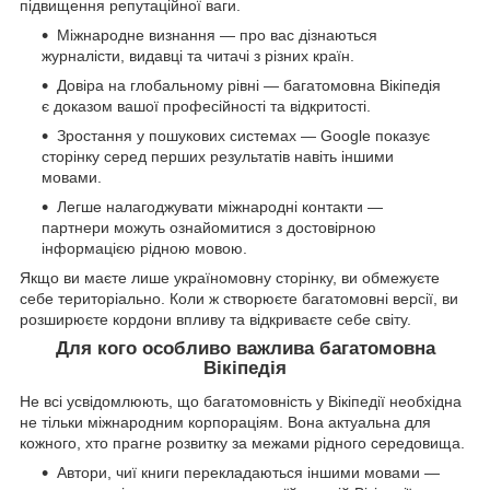
підвищення репутаційної ваги.
Міжнародне визнання — про вас дізнаються
журналісти, видавці та читачі з різних країн.
Довіра на глобальному рівні — багатомовна Вікіпедія
є доказом вашої професійності та відкритості.
Зростання у пошукових системах — Google показує
сторінку серед перших результатів навіть іншими
мовами.
Легше налагоджувати міжнародні контакти —
партнери можуть ознайомитися з достовірною
інформацією рідною мовою.
Якщо ви маєте лише україномовну сторінку, ви обмежуєте
себе територіально. Коли ж створюєте багатомовні версії, ви
розширюєте кордони впливу та відкриваєте себе світу.
Для кого особливо важлива багатомовна
Вікіпедія
Не всі усвідомлюють, що багатомовність у Вікіпедії необхідна
не тільки міжнародним корпораціям. Вона актуальна для
кожного, хто прагне розвитку за межами рідного середовища.
Автори, чиї книги перекладаються іншими мовами —