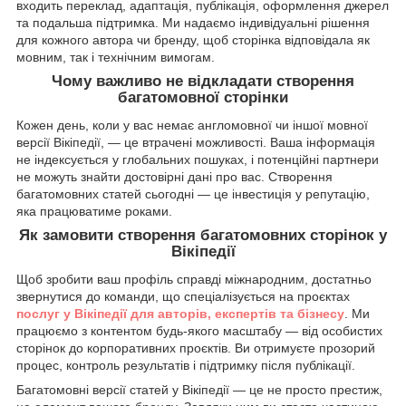
входить переклад, адаптація, публікація, оформлення джерел
та подальша підтримка. Ми надаємо індивідуальні рішення
для кожного автора чи бренду, щоб сторінка відповідала як
мовним, так і технічним вимогам.
Чому важливо не відкладати створення
багатомовної сторінки
Кожен день, коли у вас немає англомовної чи іншої мовної
версії Вікіпедії, — це втрачені можливості. Ваша інформація
не індексується у глобальних пошуках, і потенційні партнери
не можуть знайти достовірні дані про вас. Створення
багатомовних статей сьогодні — це інвестиція у репутацію,
яка працюватиме роками.
Як замовити створення багатомовних сторінок у
Вікіпедії
Щоб зробити ваш профіль справді міжнародним, достатньо
звернутися до команди, що спеціалізується на проєктах
послуг у Вікіпедії для авторів, експертів та бізнесу
. Ми
працюємо з контентом будь-якого масштабу — від особистих
сторінок до корпоративних проєктів. Ви отримуєте прозорий
процес, контроль результатів і підтримку після публікації.
Багатомовні версії статей у Вікіпедії — це не просто престиж,