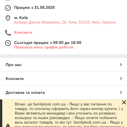
Працює з 31.08.2020
м. Київ
вулиця Джона Маккейна, 26, Київ, 01133, Київ, Україна
Контакти
Сьогодні працює з 09:00 до 18:00
Показати весь графік роботи
Про нас
Контакти
Доставка та оплата
Вітаю, це familylook.com.ua - Якщо у вас питання по
Графік роботи
товару, то спочатку оформіть його через кнопку купити, і з
Вами зв'яжеться менеджер і все уточнить по розмірах,
кольорах та інших різновидах. - Якщо хочете побачити
Повна версія сайту
весь каталог товарів, то він тут: familylook.com.ua - Якщо у
вас питання по послугах, то опишіть тут його докладніше з