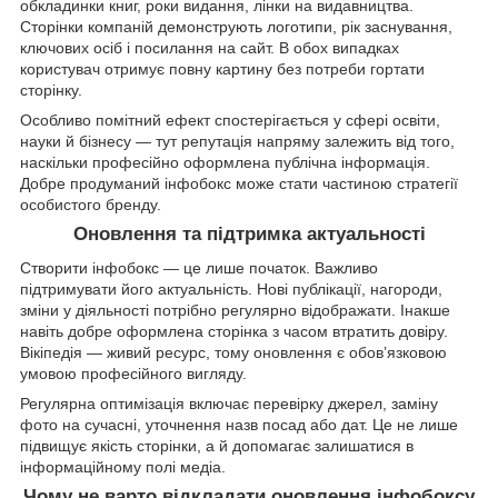
обкладинки книг, роки видання, лінки на видавництва.
Сторінки компаній демонструють логотипи, рік заснування,
ключових осіб і посилання на сайт. В обох випадках
користувач отримує повну картину без потреби гортати
сторінку.
Особливо помітний ефект спостерігається у сфері освіти,
науки й бізнесу — тут репутація напряму залежить від того,
наскільки професійно оформлена публічна інформація.
Добре продуманий інфобокс може стати частиною стратегії
особистого бренду.
Оновлення та підтримка актуальності
Створити інфобокс — це лише початок. Важливо
підтримувати його актуальність. Нові публікації, нагороди,
зміни у діяльності потрібно регулярно відображати. Інакше
навіть добре оформлена сторінка з часом втратить довіру.
Вікіпедія — живий ресурс, тому оновлення є обов’язковою
умовою професійного вигляду.
Регулярна оптимізація включає перевірку джерел, заміну
фото на сучасні, уточнення назв посад або дат. Це не лише
підвищує якість сторінки, а й допомагає залишатися в
інформаційному полі медіа.
Чому не варто відкладати оновлення інфобоксу