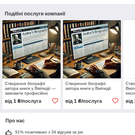
Подібні послуги компанії
Створення біографії
Створення біографії
Ство
автора книги у Вікіпедії —
автора книги у Вікіпедії
Вікі
замовити професійно
експ
1
1
від
₴/послуга
від
₴/послуга
від
Про нас
91% позитивних з 34 відгуків за рік