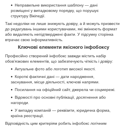
Неправильне використання шаблону — дані
розміщені у випадковому порядку, що порушує
структуру Вікіпедії.
Такі недоліки не лише знижують довіру, а й можуть призвести
до редагувань іншими користувачами, які змінюють формат
або видаляють непідтверджені факти. У підсумку сторінка
втрачає свою інформативність.
Ключові елементи якісного інфобоксу
Професійно створений інфобокс завжди містить набір
обов’язкових елементів, що забезпечують чіткість і довіру:
Актуальне фото або логотип високої якості.
Короткі фактичні дані — дати народження,
заснування, місце діяльності, ключові напрями.
Посилання на офіційний сайт, джерела чи соцмережі.
Відомості про основні публікації, досягнення або
нагороди.
У випадку компаній — реквізити, юридична форма,
країна реєстрації.
Відповідність цим критеріям робить інфобокс логічним