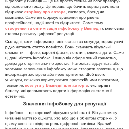
Інфобокс у Вікіпедії — це не просто технічний блок праворуч
від основного тексту. Це перше, що бачить користувач, коли
відкриває
сторінку про автора
, експерта, бренд чи
компанію. Саме він формує враження про рівень
професійності, надійності та відкритості. Саме тому
створення та оптимізація інфобоксу у Вікіпедії
є ключовим
етапом розвитку цифрової репутації.
Сьогодні, коли інформація оцінюється за секунди, користувачі
рідко читають статтю повністю. Вони сканують візуальні
елементи — фото, короткі факти, логотип, ключові дати. Саме
ці дані містить інфобокс. І якщо він оформлений грамотно,
довіра до сторінки значно зростає. Натомість відсутність або
хаотичне заповнення інфобоксу може створити враження, що
інформація застаріла або неавторитетна. Щоб цього
уникнути, важливо користуватися професійними послугами,
такими як
послуги у Вікіпедії для авторів
, експертів і
бізнесу, які допомагають подати інформацію системно й
естетично.
Значення інфобоксу для репутації
Інфобокс — це короткий підсумок усієї статті. Він дає змогу
читачеві миттєво оцінити, хто або що є об’єктом сторінки. У
цьому сенсі він відіграє роль цифрової візитівки. Вдалий