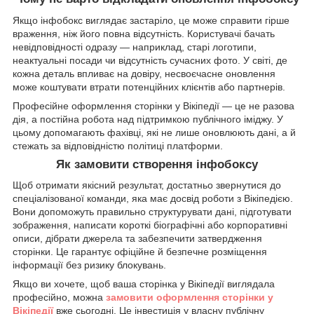
Якщо інфобокс виглядає застаріло, це може справити гірше
враження, ніж його повна відсутність. Користувачі бачать
невідповідності одразу — наприклад, старі логотипи,
неактуальні посади чи відсутність сучасних фото. У світі, де
кожна деталь впливає на довіру, несвоєчасне оновлення
може коштувати втрати потенційних клієнтів або партнерів.
Професійне оформлення сторінки у Вікіпедії — це не разова
дія, а постійна робота над підтримкою публічного іміджу. У
цьому допомагають фахівці, які не лише оновлюють дані, а й
стежать за відповідністю політиці платформи.
Як замовити створення інфобоксу
Щоб отримати якісний результат, достатньо звернутися до
спеціалізованої команди, яка має досвід роботи з Вікіпедією.
Вони допоможуть правильно структурувати дані, підготувати
зображення, написати короткі біографічні або корпоративні
описи, дібрати джерела та забезпечити затвердження
сторінки. Це гарантує офіційне й безпечне розміщення
інформації без ризику блокувань.
Якщо ви хочете, щоб ваша сторінка у Вікіпедії виглядала
професійно, можна
замовити оформлення сторінки у
Вікіпедії
вже сьогодні. Це інвестиція у власну публічну