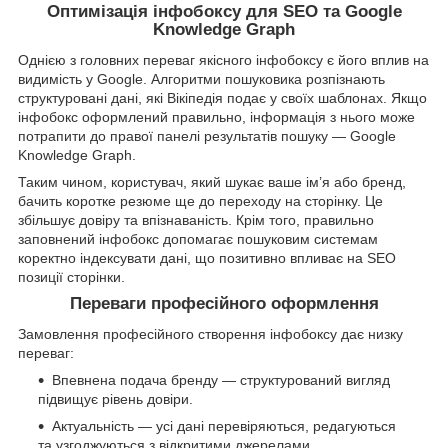
Оптимізація інфобоксу для SEO та Google
Knowledge Graph
Однією з головних переваг якісного інфобоксу є його вплив на
видимість у Google. Алгоритми пошуковика розпізнають
структуровані дані, які Вікіпедія подає у своїх шаблонах. Якщо
інфобокс оформлений правильно, інформація з нього може
потрапити до правої панелі результатів пошуку — Google
Knowledge Graph.
Таким чином, користувач, який шукає ваше ім’я або бренд,
бачить коротке резюме ще до переходу на сторінку. Це
збільшує довіру та впізнаваність. Крім того, правильно
заповнений інфобокс допомагає пошуковим системам
коректно індексувати дані, що позитивно впливає на SEO
позиції сторінки.
Переваги професійного оформлення
Замовлення професійного створення інфобоксу дає низку
переваг:
Впевнена подача бренду — структурований вигляд
підвищує рівень довіри.
Актуальність — усі дані перевіряються, редагуються
та узгоджуються з відкритими джерелами.