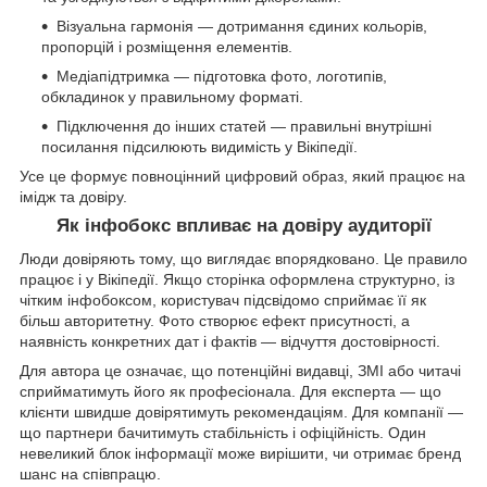
Візуальна гармонія — дотримання єдиних кольорів,
пропорцій і розміщення елементів.
Медіапідтримка — підготовка фото, логотипів,
обкладинок у правильному форматі.
Підключення до інших статей — правильні внутрішні
посилання підсилюють видимість у Вікіпедії.
Усе це формує повноцінний цифровий образ, який працює на
імідж та довіру.
Як інфобокс впливає на довіру аудиторії
Люди довіряють тому, що виглядає впорядковано. Це правило
працює і у Вікіпедії. Якщо сторінка оформлена структурно, із
чітким інфобоксом, користувач підсвідомо сприймає її як
більш авторитетну. Фото створює ефект присутності, а
наявність конкретних дат і фактів — відчуття достовірності.
Для автора це означає, що потенційні видавці, ЗМІ або читачі
сприйматимуть його як професіонала. Для експерта — що
клієнти швидше довірятимуть рекомендаціям. Для компанії —
що партнери бачитимуть стабільність і офіційність. Один
невеликий блок інформації може вирішити, чи отримає бренд
шанс на співпрацю.