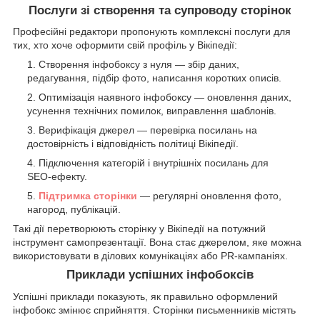
Послуги зі створення та супроводу сторінок
Професійні редактори пропонують комплексні послуги для
тих, хто хоче оформити свій профіль у Вікіпедії:
Створення інфобоксу з нуля — збір даних,
редагування, підбір фото, написання коротких описів.
Оптимізація наявного інфобоксу — оновлення даних,
усунення технічних помилок, виправлення шаблонів.
Верифікація джерел — перевірка посилань на
достовірність і відповідність політиці Вікіпедії.
Підключення категорій і внутрішніх посилань для
SEO-ефекту.
Підтримка сторінки
— регулярні оновлення фото,
нагород, публікацій.
Такі дії перетворюють сторінку у Вікіпедії на потужний
інструмент самопрезентації. Вона стає джерелом, яке можна
використовувати в ділових комунікаціях або PR-кампаніях.
Приклади успішних інфобоксів
Успішні приклади показують, як правильно оформлений
інфобокс змінює сприйняття. Сторінки письменників містять