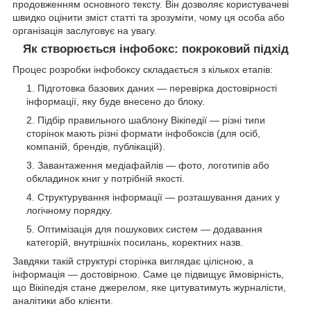
продовженням основного тексту. Він дозволяє користувачеві
швидко оцінити зміст статті та зрозуміти, чому ця особа або
організація заслуговує на увагу.
Як створюється інфобокс: покроковий підхід
Процес розробки інфобоксу складається з кількох етапів:
Підготовка базових даних — перевірка достовірності
інформації, яку буде внесено до блоку.
Підбір правильного шаблону Вікіпедії — різні типи
сторінок мають різні формати інфобоксів (для осіб,
компаній, брендів, публікацій).
Завантаження медіафайлів — фото, логотипів або
обкладинок книг у потрібній якості.
Структурування інформації — розташування даних у
логічному порядку.
Оптимізація для пошукових систем — додавання
категорій, внутрішніх посилань, коректних назв.
Завдяки такій структурі сторінка виглядає цілісною, а
інформація — достовірною. Саме це підвищує ймовірність,
що Вікіпедія стане джерелом, яке цитуватимуть журналісти,
аналітики або клієнти.