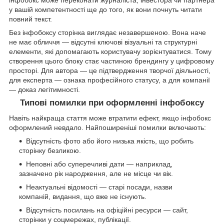
інфобокс може переконати журналіста, інвестора чи партнера
у вашій компетентності ще до того, як вони почнуть читати
повний текст.
Без інфобоксу сторінка виглядає незавершеною. Вона наче
не має обличчя — відсутні ключові візуальні та структурні
елементи, які допомагають користувачу зорієнтуватися. Тому
створення цього блоку стає частиною брендингу у цифровому
просторі. Для автора — це підтвердження творчої діяльності,
для експерта — ознака професійного статусу, а для компанії
— доказ легітимності.
Типові помилки при оформленні інфобоксу
Навіть найкраща стаття може втратити ефект, якщо інфобокс
оформлений невдало. Найпоширеніші помилки включають:
Відсутність фото або його низька якість, що робить
сторінку безликою.
Неповні або суперечливі дати — наприклад,
зазначено рік народження, але не місце чи вік.
Неактуальні відомості — старі посади, назви
компаній, видання, що вже не існують.
Відсутність посилань на офіційні ресурси — сайт,
сторінки у соцмережах, публікації.