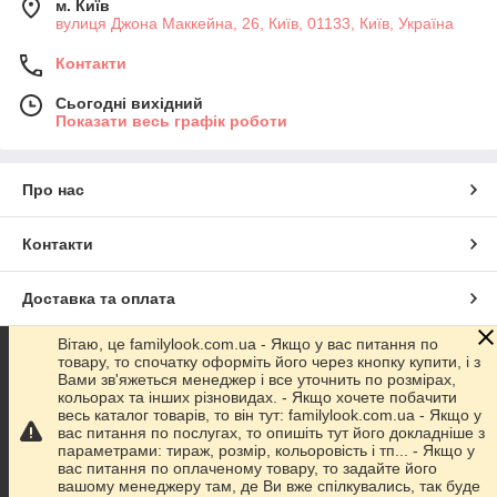
м. Київ
вулиця Джона Маккейна, 26, Київ, 01133, Київ, Україна
Контакти
Сьогодні вихідний
Показати весь графік роботи
Про нас
Контакти
Доставка та оплата
Вітаю, це familylook.com.ua - Якщо у вас питання по
Графік роботи
товару, то спочатку оформіть його через кнопку купити, і з
Вами зв'яжеться менеджер і все уточнить по розмірах,
кольорах та інших різновидах. - Якщо хочете побачити
Повна версія сайту
весь каталог товарів, то він тут: familylook.com.ua - Якщо у
вас питання по послугах, то опишіть тут його докладніше з
параметрами: тираж, розмір, кольоровість і тп... - Якщо у
Сайт створено на маркетплейсі
Prom.ua
вас питання по оплаченому товару, то задайте його
вашому менеджеру там, де Ви вже спілкувались, так буде