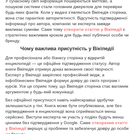
У сучасному світі інформація поширюється миттєво, а
пошукові системи стали головним джерелом для перевірки
будь-яких фактів. Коли у видачі з’являється Вікіпедія сторінка,
вона стає гарантією авторитетності. Відсутність підтвердженої
інформації про автора, компанію чи експерта завжди
викликає сумніви. Саме тому
створити статтю у Вікіпедії
є
стратегічно важливим кроком для будь-якої публічної особи чи
бренду.
Чому важлива присутність у Вікіпедії
Для професіонала або бізнесу сторінка у відкритій
енциклопедії — це офіційне підтвердження статусу. Автор
книги Вікіпедія отримує доказ визнання своєї творчості.
Експерт у Вікіпедії закріплює професійний імідж, а
інфобізнесмен Вікіпедія формує довіру до своїх програм і
курсів. Усе це сприяє тому, що Вікіпедія сторінка стає вагомим
аргументом у будь-якій комунікації.
Без офіційної присутності навіть найяскравіші здобутки
залишаються у тіні. Книга може бути опублікована, але без
підтвердження в енциклопедії вона сприймається менш
серйозно. Виступи експерта чи участь у подіях будуть менш
цінними без підтвердження у Google. Саме
створення статті
у Вікіпедії
вирішує ці проблеми та забезпечує довіру до особи