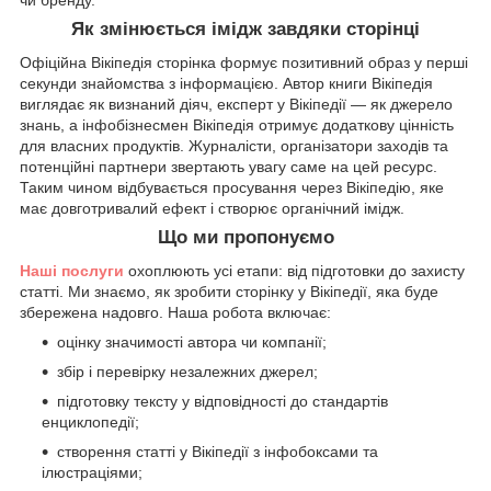
чи бренду.
Як змінюється імідж завдяки сторінці
Офіційна Вікіпедія сторінка формує позитивний образ у перші
секунди знайомства з інформацією. Автор книги Вікіпедія
виглядає як визнаний діяч, експерт у Вікіпедії — як джерело
знань, а інфобізнесмен Вікіпедія отримує додаткову цінність
для власних продуктів. Журналісти, організатори заходів та
потенційні партнери звертають увагу саме на цей ресурс.
Таким чином відбувається просування через Вікіпедію, яке
має довготривалий ефект і створює органічний імідж.
Що ми пропонуємо
Наші послуги
охоплюють усі етапи: від підготовки до захисту
статті. Ми знаємо, як зробити сторінку у Вікіпедії, яка буде
збережена надовго. Наша робота включає:
оцінку значимості автора чи компанії;
збір і перевірку незалежних джерел;
підготовку тексту у відповідності до стандартів
енциклопедії;
створення статті у Вікіпедії з інфобоксами та
ілюстраціями;