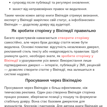
супровід після публікації та регулярні оновлення;
захист від неправомірних правок чи видалення.
Таким чином кожен автор книги Вікіпедія отримує визнання,
експерт у Вікіпедії закріплює свій статус, а інфобізнесмен
Вікіпедія — додаткову довіру від аудиторії.
Як зробити сторінку у Вікіпедії правильно
Багато користувачів намагаються
створити сторінку
самостійно, але через брак досвіду стаття може бути
видалена. Основні помилки: відсутність незалежних джерел,
рекламний стиль тексту або невідповідність правилам. Щоб
уникнути цього, необхідно знати, як
зробити сторінку у
Вікіпедії
з урахуванням усіх вимог. Використання лише
підтверджених джерел — інтерв’ю, публікацій у ЗМІ, рецензій
— дозволяє створити статтю у Вікіпедії, яка залишиться в
системі надовго.
Просування через Вікіпедію
Просування через Вікіпедію є більш ефективним, ніж
тимчасова реклама. Один раз створена Вікіпедія сторінка
працює роками, зберігаючи позиції у пошуку та формуючи
стабільну довіру. Вона стає базовим джерелом для
журналістів, блогерів і партнерів. Для автора книги Вікіпедія це