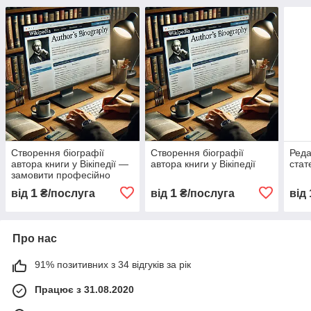
Створення біографії
Створення біографії
Реда
автора книги у Вікіпедії —
автора книги у Вікіпедії
стате
замовити професійно
1
1
від
₴/послуга
від
₴/послуга
від
Про нас
91% позитивних з 34 відгуків за рік
Працює з 31.08.2020