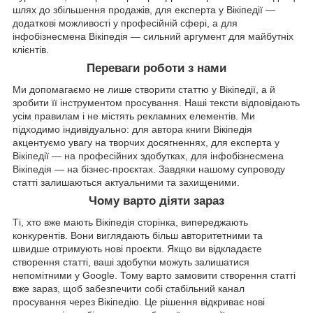
шлях до збільшення продажів, для експерта у Вікіпедії —
додаткові можливості у професійній сфері, а для
інфобізнесмена Вікіпедія — сильний аргумент для майбутніх
клієнтів.
Переваги роботи з нами
Ми допомагаємо не лише створити статтю у Вікіпедії, а й
зробити її інструментом просування. Наші тексти відповідають
усім правилам і не містять рекламних елементів. Ми
підходимо індивідуально: для автора книги Вікіпедія
акцентуємо увагу на творчих досягненнях, для експерта у
Вікіпедії — на професійних здобутках, для інфобізнесмена
Вікіпедія — на бізнес-проєктах. Завдяки нашому супроводу
статті залишаються актуальними та захищеними.
Чому варто діяти зараз
Ті, хто вже мають Вікіпедія сторінка, випереджають
конкурентів. Вони виглядають більш авторитетними та
швидше отримують нові проєкти. Якщо ви відкладаєте
створення статті, ваші здобутки можуть залишатися
непомітними у Google. Тому варто замовити створення статті
вже зараз, щоб забезпечити собі стабільний канал
просування через Вікіпедію. Це рішення відкриває нові