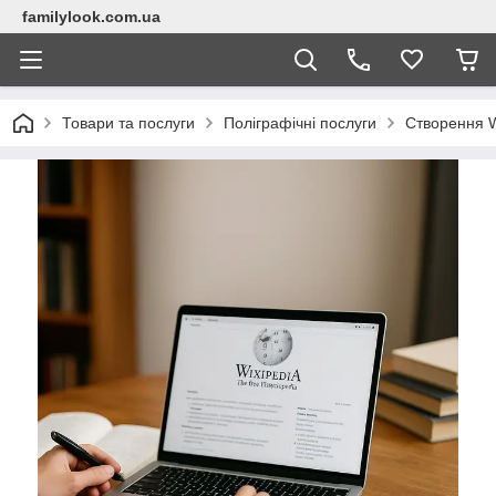
familylook.com.ua
Товари та послуги
Поліграфічні послуги
Створення W