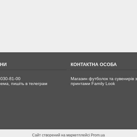
 030-81-00
Магазин футболок та сувенирів з
ема, пишіть в телеграм
принтами Family Look
Сайт створений на маркетплейсі
Prom.ua