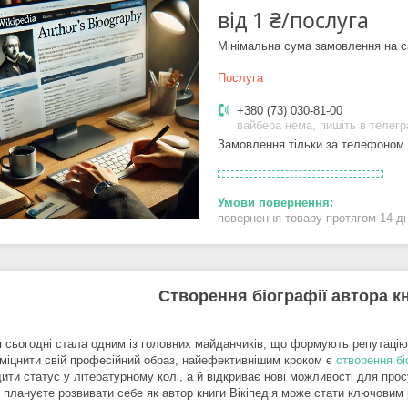
від
1 ₴/послуга
Мінімальна сума замовлення на с
Послуга
+380 (73) 030-81-00
вайбера нема, пишіть в телег
Замовлення тільки за телефоном
повернення товару протягом 14 д
Створення біографії автора кни
ія сьогодні стала одним із головних майданчиків, що формують репутацію
зміцнити свій професійний образ, найефективнішим кроком є
створення біо
ити статус у літературному колі, а й відкриває нові можливості для про
 плануєте розвивати себе як автор книги Вікіпедія може стати ключовим 