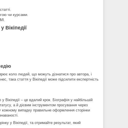
статті.
игою чи курсами.
МІ.
у Вікіпедії
.
педію
ширює коло людей, що можуть дізнатися про автора, і
нес, така стаття у Вікіпедії може підсилити експертність
у Вікіпедії – це вдалий крок. Біографія у найбільшій
татусу, а й дієвим інструментом просування через
я – у кожному випадку правильне оформлення сторінки
знаваності.
інку у Вікіпедії, та отримайте результат, який