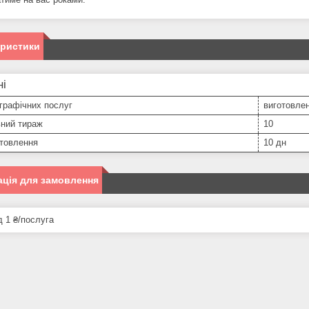
еристики
ні
графічних послуг
виготовлен
ьний тираж
10
отовлення
10 дн
ція для замовлення
д 1 ₴/послуга