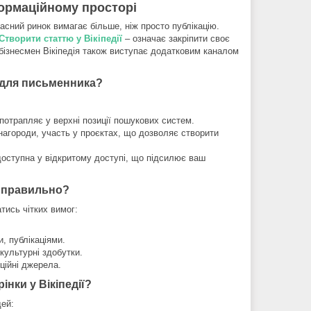
формаційному просторі
часний ринок вимагає більше, ніж просто публікацію.
Створити статтю у Вікіпедії
– означає закріпити своє
обізнесмен Вікіпедія також виступає додатковим каналом
 для письменника?
потрапляє у верхні позиції пошукових систем.
нагороди, участь у проєктах, що дозволяє створити
доступна у відкритому доступі, що підсилює ваш
ії правильно?
тись чітких вимог:
, публікаціями.
 культурні здобутки.
ційні джерела.
нки у Вікіпедії?
дей: