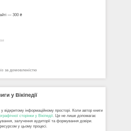
айті — 300 ₴
рам
нів
за домовленістю
ги у Вікіпедії
 у відкритому інформаційному просторі. Коли автор книги
графічної сторінки у Вікіпедії
. Це не лише допомагає
сування, залучення аудиторії та формування довіри.
ресурсом у цьому процесі.