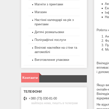
Ав
Магніти з принтами
Ек
Магазин
Ін
На
Настінні календарі на рік з
принтами
Робота 
Дитячі розмальовки
Ан
Поліграфічні послуги
Фо
Пу
Вінілові наклейки на стіни та
Мо
автомобілі
Виготовлення упаковки
Вікіпед
впливає 
і допомо
Контакти
Якщо ви 
онлайн-
Вікіпеді
відкрива
+380 (73) 030-81-00
вайбера нема, пишіть в телеграм
Не відкл
працюва