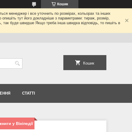
Кошик
еться менеджер і все уточнить по розмірах, кольорах та інших
то опишіть тут його докладніше з параметрами: тираж, розмір,
ь, так буде швидше Якщо треба інша швидка відповідь, то пишіть в
Кошик
НЕННЯ
СТАТТІ
ниги у Вікіпедії