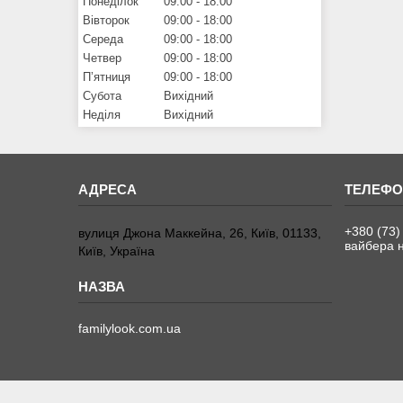
Понеділок
09:00
18:00
Вівторок
09:00
18:00
Середа
09:00
18:00
Четвер
09:00
18:00
Пʼятниця
09:00
18:00
Субота
Вихідний
Неділя
Вихідний
+380 (73)
вулиця Джона Маккейна, 26, Київ, 01133,
вайбера н
Київ, Україна
familylook.com.ua