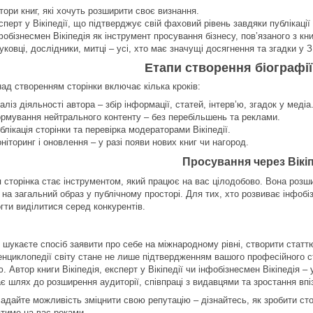
тори книг, які хочуть розширити своє визнання.
сперт у Вікіпедії, що підтверджує свій фаховий рівень завдяки публікації 
фобізнесмен Вікіпедія як інструмент просування бізнесу, пов’язаного з кн
уковці, дослідники, митці – усі, хто має значущі досягнення та згадки у З
Етапи створення біографії 
над створенням сторінки включає кілька кроків:
аліз діяльності автора – збір інформації, статей, інтерв’ю, згадок у медіа
рмування нейтрального контенту – без перебільшень та реклами.
блікація сторінки та перевірка модераторами Вікіпедії.
ніторинг і оновлення – у разі появи нових книг чи нагород.
Просування через Вікі
ія сторінка стає інструментом, який працює на вас цілодобово. Вона роз
на загальний образ у публічному просторі. Для тих, хто розвиває інфобіз
гти виділитися серед конкурентів.
шукаєте спосіб заявити про себе на міжнародному рівні, створити статтю 
енциклопедії світу стане не лише підтвердженням вашого професійного с
ю. Автор книги Вікіпедія, експерт у Вікіпедії чи інфобізнесмен Вікіпеді
є шлях до розширення аудиторії, співпраці з видавцями та зростання впі
адайте можливість зміцнити свою репутацію – дізнайтесь, як зробити стор
тиме на вас роками.