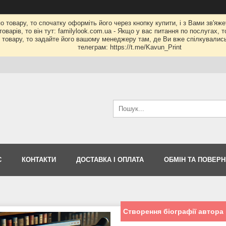
по товару, то спочатку оформіть його через кнопку купити, і з Вами зв'яж
оварів, то він тут: familylook.com.ua - Якщо у вас питання по послугах, 
му товару, то задайте його вашому менеджеру там, де Ви вже спілкувалис
телеграм: https://t.me/Kavun_Print
С
КОНТАКТИ
ДОСТАВКА І ОПЛАТА
ОБМІН ТА ПОВЕР
Створення біографії автора к