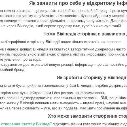
Як заявити про себе у відкритому ін
я кожного автора – це результат творчої та професійної праці. Проте су
ю частиною успіху є публічність і можливість бути знайденим у мережі.
ред експертів і показати свою діяльність широкому колу читачів. Для інф
ня через Вікіпедію, який сприяє продажу книг, курсів чи консультацій.
Чому Вікіпедія сторінка є важливою
я біографічної сторінки у Вікіпедії надає кілька стратегічних переваг:
на зміцнює довіру: Вікіпедія вважається авторитетним джерелом і часто 
ужить персональною візитівкою: сторінка містить інформацію про книги, 
сне уявлення про автора.
інструментом довготривалої популяризації: інформація про вас постійно 
есійний бренд.
Як зробити сторінку у Вікіпед
 стаття була прийнята і залишалася у базі Вікіпедії, потрібно дотримува
теріал має бути нейтральним і без рекламних формулювань.
кти повинні підтверджуватися незалежними джерелами – ЗМІ, рецензіями
тор книги у Вікіпедії повинен мати значущість – видані праці, наукові або
жлива перевірюваність – усе, що ви подаєте, має мати посилання на офі
Хто може замовити створення сторі
 створення статті у Вікіпедії
підходить різним категоріям публічних лю