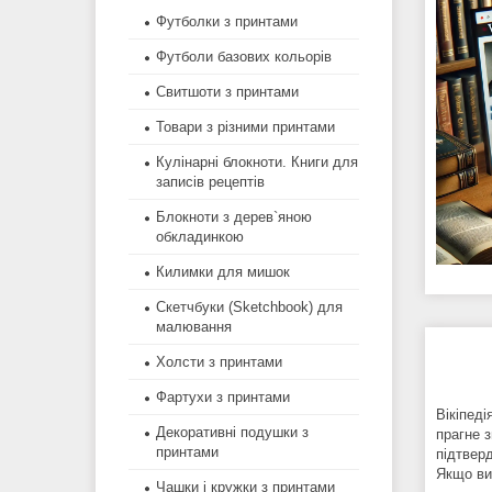
Футболки з принтами
Футболи базових кольорів
Свитшоти з принтами
Товари з різними принтами
Кулінарні блокноти. Книги для
записів рецептів
Блокноти з дерев`яною
обкладинкою
Килимки для мишок
Скетчбуки (Sketchbook) для
малювання
Холсти з принтами
Фартухи з принтами
Вікіпед
Декоративні подушки з
прагне 
принтами
підтверд
Якщо ви
Чашки і кружки з принтами