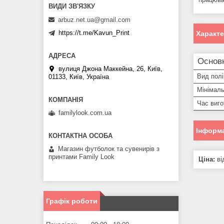
arbuz.net.ua@gmail.com
https://t.me/Kavun_Print
Характ
Основ
вулиця Джона Маккейна, 26, Київ,
Вид полі
01133, Київ, Україна
Мінімал
Час виг
familylook.com.ua
Інформа
Магазин футболок та сувенирів з
принтами Family Look
Ціна:
ві
Графік роботи