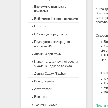
Еко сумки, шоппери з
Книга дл
принтами
Важливо
ім’я се
Бейсболки (кепки) з принтами
просуван
Плакати
Об’ємні декори для стін
Створенн
Во
Подарункові набори для
Сл
чоловіків 🎁
цілі
Значки з принтами
Є 
проф
Нарди та Шахи ручної роботи
з каменю, дерева та скла
Щоб ваша
Дошки Садху (Sadhu)
Ма
Все для дому
Фа
Ав
Авто товари
Ва
Военторг
Тактичні товари
Послуга