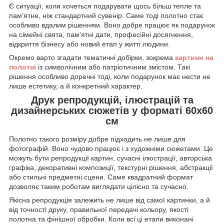
Є ситуації, коли хочеться подарувати щось більш тепле та
пам’ятне, ніж стандартний сувенір. Саме тоді полотно стає
особливо вдалим рішенням. Воно добре працює як подарунок
на сімейні свята, пам’ятні дати, професійні досягнення,
відкриття бізнесу або новий етап у житті людини.
Окремо варто згадати тематичні добірки, зокрема
картини на
полотні
із символічним або патріотичним змістом. Такі
рішення особливо доречні тоді, коли подарунок має нести не
лише естетику, а й конкретний характер.
Друк репродукцій, ілюстрацій та
дизайнерських сюжетів у форматі 60х60
см
Полотно такого розміру добре підходить не лише для
фотографій. Воно чудово працює і з художніми сюжетами. Це
можуть бути репродукції картин, сучасні ілюстрації, авторська
графіка, декоративні композиції, текстурні рішення, абстракції
або стильні предметні сцени. Саме квадратний формат
дозволяє таким роботам виглядати цілісно та сучасно.
Якісна репродукція залежить не лише від самої картинки, а й
від точності друку, правильної передачі кольору, якості
полотна та фінішної обробки. Коли всі ці етапи виконані