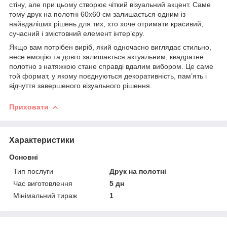
стіну, але при цьому створює чіткий візуальний акцент. Саме
тому друк на полотні 60х60 см залишається одним із
найвдаліших рішень для тих, хто хоче отримати красивий,
сучасний і змістовний елемент інтер’єру.
Якщо вам потрібен виріб, який одночасно виглядає стильно,
несе емоцію та довго залишається актуальним, квадратне
полотно з натяжкою стане справді вдалим вибором. Це саме
той формат, у якому поєднуються декоративність, пам’ять і
відчуття завершеного візуального рішення.
Приховати
Характеристики
Основні
Тип послуги
Друк на полотні
Час виготовлення
5 дн
Мінімальний тираж
1