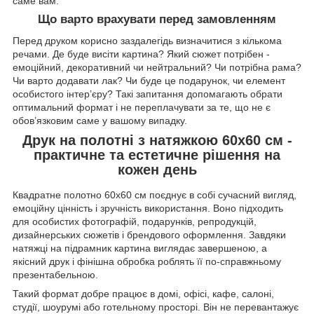
саме вам.
Що варто врахувати перед замовленням
Перед друком корисно заздалегідь визначитися з кількома
речами. Де буде висіти картина? Який сюжет потрібен -
емоційний, декоративний чи нейтральний? Чи потрібна рама?
Чи варто додавати лак? Чи буде це подарунок, чи елемент
особистого інтер’єру? Такі запитання допомагають обрати
оптимальний формат і не переплачувати за те, що не є
обов’язковим саме у вашому випадку.
Друк на полотні з натяжкою 60х60 см -
практичне та естетичне рішення на
кожен день
Квадратне полотно 60х60 см поєднує в собі сучасний вигляд,
емоційну цінність і зручність використання. Воно підходить
для особистих фотографій, подарунків, репродукцій,
дизайнерських сюжетів і брендового оформлення. Завдяки
натяжці на підрамник картина виглядає завершеною, а
якісний друк і фінішна обробка роблять її по-справжньому
презентабельною.
Такий формат добре працює в домі, офісі, кафе, салоні,
студії, шоурумі або готельному просторі. Він не перевантажує