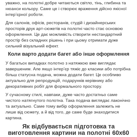
уважно, на полотні добре читаються світло, тінь, глибина та
нюанси кольору. Саме це і створює враження дійсно якісної
інтер’єрної роботи.
Для салонів, офісів, ресторанів, студій і дизайнерських
просторів друк арт-сюжетів на полотні часто стає основою
оформлення. Це дає можливість створити нестандартний
простір без складних рішень і при цьому отримати дуже
сильний візуальний ефект.
Коли варто додати багет або інше оформлення
У багатьох випадках полотно з натяжкою вже виглядає
завершеним. Але якщо інтер’єр тяжіє до класики або потрібна
більш статусна подача, можна додати багет. Це особливо
актуально для репродукцій, подарунків керівнику або
декоративних робіт для формального простору.
У сучасному стилі, навпаки, дуже часто достатньо саме
чистого натягнутого полотна. Така подача виглядає лаконічно
та актуально. Саме тому вибір оформлення залежить не
лише від сюжету, а й від того, де саме буде знаходитися
картина.
Як відбувається підготовка та
виготовлення картини на полотні 60х60