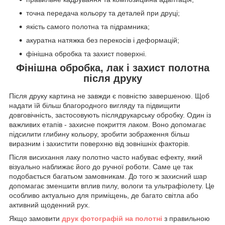
точна передача кольору та деталей при друці;
якість самого полотна та підрамника;
акуратна натяжка без перекосів і деформацій;
фінішна обробка та захист поверхні.
Фінішна обробка, лак і захист полотна
після друку
Після друку картина не завжди є повністю завершеною. Щоб
надати їй більш благородного вигляду та підвищити
довговічність, застосовують післядрукарську обробку. Один із
важливих етапів - захисне покриття лаком. Воно допомагає
підсилити глибину кольору, зробити зображення більш
виразним і захистити поверхню від зовнішніх факторів.
Після висихання лаку полотно часто набуває ефекту, який
візуально наближає його до ручної роботи. Саме це так
подобається багатьом замовникам. До того ж захисний шар
допомагає зменшити вплив пилу, вологи та ультрафіолету. Це
особливо актуально для приміщень, де багато світла або
активний щоденний рух.
Якщо замовити
друк фотографій на полотні
з правильною