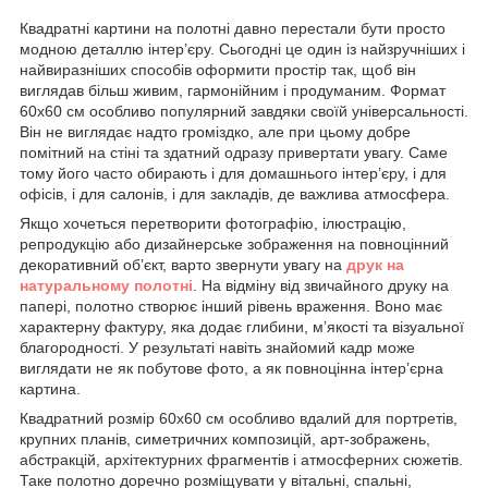
Квадратні картини на полотні давно перестали бути просто
модною деталлю інтер’єру. Сьогодні це один із найзручніших і
найвиразніших способів оформити простір так, щоб він
виглядав більш живим, гармонійним і продуманим. Формат
60х60 см особливо популярний завдяки своїй універсальності.
Він не виглядає надто громіздко, але при цьому добре
помітний на стіні та здатний одразу привертати увагу. Саме
тому його часто обирають і для домашнього інтер’єру, і для
офісів, і для салонів, і для закладів, де важлива атмосфера.
Якщо хочеться перетворити фотографію, ілюстрацію,
репродукцію або дизайнерське зображення на повноцінний
декоративний об’єкт, варто звернути увагу на
друк на
натуральному полотні
. На відміну від звичайного друку на
папері, полотно створює інший рівень враження. Воно має
характерну фактуру, яка додає глибини, м’якості та візуальної
благородності. У результаті навіть знайомий кадр може
виглядати не як побутове фото, а як повноцінна інтер’єрна
картина.
Квадратний розмір 60х60 см особливо вдалий для портретів,
крупних планів, симетричних композицій, арт-зображень,
абстракцій, архітектурних фрагментів і атмосферних сюжетів.
Таке полотно доречно розміщувати у вітальні, спальні,