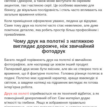
світлом і декором, а також може виступати як окремим
акцентом, так і частиною серії. Це особливо важливо для
бізнесу, де візуальна послідовність і стиль часто впливають на
загальне враження клієнта.
Коли приміщення оформлене уважно, людина це відчуває.
Саме тому друк на полотні часто стає невеликою, але дуже
помітною деталлю, яка робить простір більш професійним і
привабливим.
Чому друк на полотні з натяжкою
виглядає дорожче, ніж звичайний
фотодрук
Багато людей порівнюють друк на полотні зі звичайною
фотографією, але насправді це зовсім інший продукт.
Паперовий друк може бути якісним, але він не створює того ж
враження, що й фактурне полотно. Головна різниця полягає в
подачі. Полотно має художній характер, краще взаємодіє зі
світлом, а завдяки натяжці на підрамник виглядає як готова
інтер’єрна робота.
Друк на холсті
сприймається не як технічний відбиток, а як
повноцінний декоративний об’єкт. Сам матеріал додає
м’якості та глибини. Якщо ж зображення правильно
підготовлене, кольори передані точно, а натяжка виконана