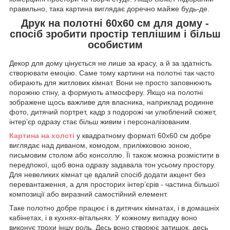
правильно, така картина виглядає доречно майже будь-де.
Друк на полотні 60х60 см для дому -
спосіб зробити простір теплішим і більш
особистим
Декор для дому цінується не лише за красу, а й за здатність
створювати емоцію. Саме тому картини на полотні так часто
обирають для житлових кімнат. Вони не просто заповнюють
порожню стіну, а формують атмосферу. Якщо на полотні
зображене щось важливе для власника, наприклад родинне
фото, дитячий портрет, кадр з подорожі чи улюблений сюжет,
інтер’єр одразу стає більш живим і персоналізованим.
Картина на холсті
у квадратному форматі 60х60 см добре
виглядає над диваном, комодом, приліжковою зоною,
письмовим столом або консоллю. Її також можна розмістити в
передпокої, щоб вона одразу задавала тон усьому простору.
Для невеликих кімнат це вдалий спосіб додати акцент без
перевантаження, а для просторих інтер’єрів - частина більшої
композиції або виразний самостійний елемент.
Таке полотно добре працює і в дитячих кімнатах, і в домашніх
кабінетах, і в кухнях-вітальнях. У кожному випадку воно
виконує трохи іншу роль. Десь воно створює затишок, десь