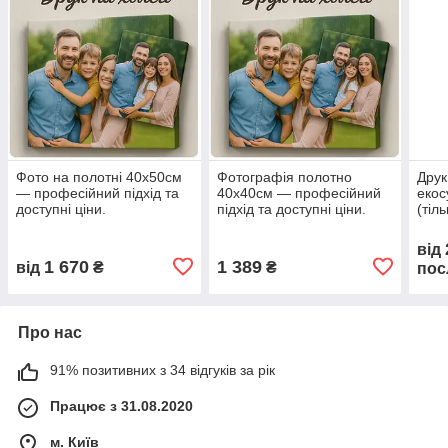
Фото на полотні 40х50см
Фотографія полотно
Друк
— професійний підхід та
40х40см — професійний
екос
доступні ціни.
підхід та доступні ціни.
(тіл
проф
дост
від
1 670
1 389
від
₴
₴
пос
Про нас
91% позитивних з 34 відгуків за рік
Працює з 31.08.2020
м. Київ