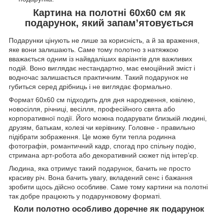
Картина на полотні 60х60 см як
подарунок, який запам’ятовується
Подарунки цінують не лише за корисність, а й за враження,
яке вони залишають. Саме тому полотно з натяжкою
вважається одним із найвдаліших варіантів для важливих
подій. Воно виглядає нестандартно, має емоційний зміст і
водночас залишається практичним. Такий подарунок не
губиться серед дрібниць і не виглядає формально.
Формат 60х60 см підходить для дня народження, ювілею,
новосілля, річниці, весілля, професійного свята або
корпоративної події. Його можна подарувати близькій людині,
друзям, батькам, колезі чи керівнику. Головне - правильно
підібрати зображення. Це може бути тепла родинна
фотографія, романтичний кадр, спогад про спільну подію,
стримана арт-робота або декоративний сюжет під інтер’єр.
Людина, яка отримує такий подарунок, бачить не просто
красиву річ. Вона бачить увагу, вкладений сенс і бажання
зробити щось дійсно особливе. Саме тому картини на полотні
так добре працюють у подарунковому форматі.
Коли полотно особливо доречне як подарунок