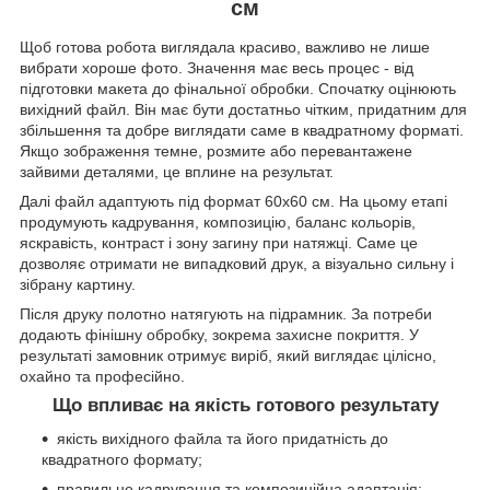
см
Щоб готова робота виглядала красиво, важливо не лише
вибрати хороше фото. Значення має весь процес - від
підготовки макета до фінальної обробки. Спочатку оцінюють
вихідний файл. Він має бути достатньо чітким, придатним для
збільшення та добре виглядати саме в квадратному форматі.
Якщо зображення темне, розмите або перевантажене
зайвими деталями, це вплине на результат.
Далі файл адаптують під формат 60х60 см. На цьому етапі
продумують кадрування, композицію, баланс кольорів,
яскравість, контраст і зону загину при натяжці. Саме це
дозволяє отримати не випадковий друк, а візуально сильну і
зібрану картину.
Після друку полотно натягують на підрамник. За потреби
додають фінішну обробку, зокрема захисне покриття. У
результаті замовник отримує виріб, який виглядає цілісно,
охайно та професійно.
Що впливає на якість готового результату
якість вихідного файла та його придатність до
квадратного формату;
правильне кадрування та композиційна адаптація;