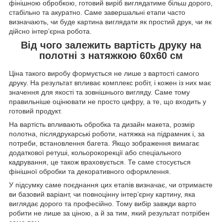
фінішною обробкою, готовий виріб виглядатиме більш дорого,
стабільно та акуратно. Саме завершальні етапи часто
визначають, чи буде картина виглядати як простий друк, чи як
дійсно інтер’єрна робота.
Від чого залежить вартість друку на
полотні з натяжкою 60х60 см
Ціна такого виробу формується не лише з вартості самого
друку. На результат впливає комплекс робіт, і кожен із них має
значення для якості та зовнішнього вигляду. Саме тому
правильніше оцінювати не просто цифру, а те, що входить у
готовий продукт.
На вартість впливають обробка та дизайн макета, розмір
полотна, післядрукарські роботи, натяжка на підрамник і, за
потреби, встановлення багета. Якщо зображення вимагає
додаткової ретуші, кольорокорекції або спеціального
кадрування, це також враховується. Те саме стосується
фінішної обробки та декоративного оформлення.
У підсумку саме поєднання цих етапів визначає, чи отримаєте
ви базовий варіант, чи повноцінну інтер’єрну картину, яка
виглядає дорого та професійно. Тому вибір завжди варто
робити не лише за ціною, а й за тим, який результат потрібен