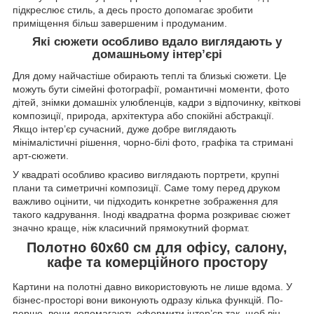
підкреслює стиль, а десь просто допомагає зробити
приміщення більш завершеним і продуманим.
Які сюжети особливо вдало виглядають у
домашньому інтер’єрі
Для дому найчастіше обирають теплі та близькі сюжети. Це
можуть бути сімейні фотографії, романтичні моменти, фото
дітей, знімки домашніх улюбленців, кадри з відпочинку, квіткові
композиції, природа, архітектура або спокійні абстракції.
Якщо інтер’єр сучасний, дуже добре виглядають
мінімалістичні рішення, чорно-білі фото, графіка та стримані
арт-сюжети.
У квадраті особливо красиво виглядають портрети, крупні
плани та симетричні композиції. Саме тому перед друком
важливо оцінити, чи підходить конкретне зображення для
такого кадрування. Іноді квадратна форма розкриває сюжет
значно краще, ніж класичний прямокутний формат.
Полотно 60х60 см для офісу, салону,
кафе та комерційного простору
Картини на полотні давно використовують не лише вдома. У
бізнес-просторі вони виконують одразу кілька функцій. По-
перше, вони допомагають оформити інтер’єр так, щоб він