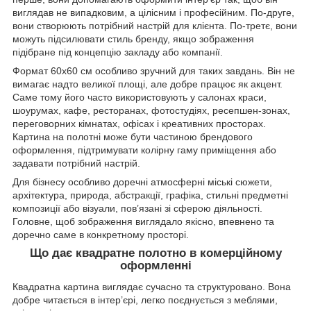
виглядав не випадковим, а цілісним і професійним. По-друге,
вони створюють потрібний настрій для клієнта. По-третє, вони
можуть підсилювати стиль бренду, якщо зображення
підібране під концепцію закладу або компанії.
Формат 60х60 см особливо зручний для таких завдань. Він не
вимагає надто великої площі, але добре працює як акцент.
Саме тому його часто використовують у салонах краси,
шоурумах, кафе, ресторанах, фотостудіях, ресепшен-зонах,
переговорних кімнатах, офісах і креативних просторах.
Картина на полотні може бути частиною брендового
оформлення, підтримувати колірну гаму приміщення або
задавати потрібний настрій.
Для бізнесу особливо доречні атмосферні міські сюжети,
архітектура, природа, абстракції, графіка, стильні предметні
композиції або візуали, пов’язані зі сферою діяльності.
Головне, щоб зображення виглядало якісно, впевнено та
доречно саме в конкретному просторі.
Що дає квадратне полотно в комерційному
оформленні
Квадратна картина виглядає сучасно та структуровано. Вона
добре читається в інтер’єрі, легко поєднується з меблями,