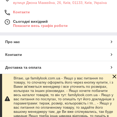
вулиця Джона Маккейна, 26, Київ, 01133, Київ, Україна
Контакти
Сьогодні вихідний
Показати весь графік роботи
Про нас
Контакти
Доставка та оплата
Вітаю, це familylook.com.ua - Якщо у вас питання по
Графік роботи
товару, то спочатку оформіть його через кнопку купити, і з
Вами зв'яжеться менеджер і все уточнить по розмірах,
кольорах та інших різновидах. - Якщо хочете побачити
Повна версія сайту
весь каталог товарів, то він тут: familylook.com.ua - Якщо у
вас питання по послугах, то опишіть тут його докладніше з
параметрами: тираж, розмір, кольоровість і тп... - Якщо у
Сайт створено на маркетплейсі
Prom.ua
вас питання по оплаченому товару, то задайте його
вашому менеджеру там, де Ви вже спілкувались, так буде
швидше Якщо треба інша швидка відповідь, то пишіть в