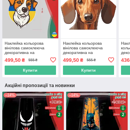
Наклейка кольорова
Наклейка кольорова
Накл
вінілова самоклеюча
вінілова самоклеюча
коль
декоративна на
декоративна на
деко
автомобіль "Пес Патрон
автомобіль "Такса" з
на с
499,50
499,50
436
₴
₴
555 ₴
555 ₴
Україна" з Оракалу
Оракалу
«Пра
Ора
Купити
Купити
Акційні пропозиції та новинки
–14%
–14%