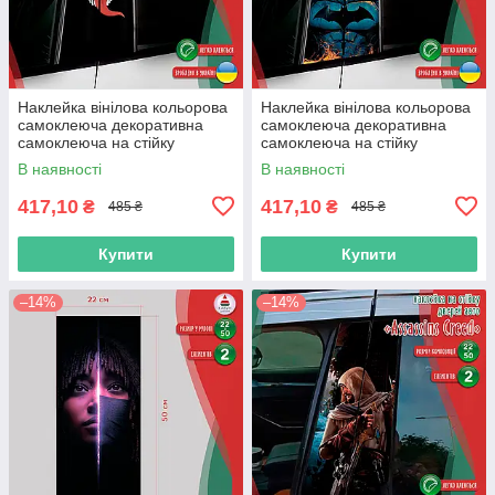
Наклейка вінілова кольорова
Наклейка вінілова кольорова
самоклеюча декоративна
самоклеюча декоративна
самоклеюча на стійку
самоклеюча на стійку
автомобіля «Веном» з
автомобіля «Бетмен» з
В наявності
В наявності
Оракалу
Оракалу
417,10
417,10
₴
₴
485 ₴
485 ₴
Купити
Купити
–14%
–14%