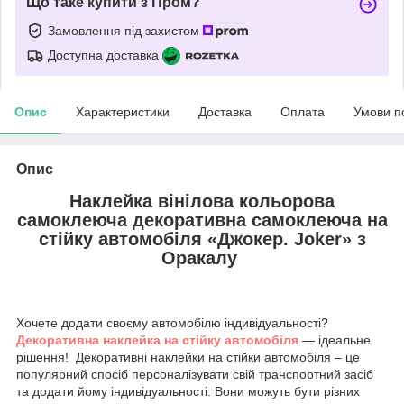
Що таке купити з Пром?
Замовлення під захистом
Доступна доставка
Опис
Характеристики
Доставка
Оплата
Умови п
Опис
Наклейка вінілова кольорова
самоклеюча декоративна самоклеюча на
стійку автомобіля «Джокер. Joker» з
Оракалу
Хочете додати своєму автомобілю індивідуальності?
Декоративна наклейка на стійку автомобіля
— ідеальне
рішення! Декоративні наклейки на стійки автомобіля – це
популярний спосіб персоналізувати свій транспортний засіб
та додати йому індивідуальності. Вони можуть бути різних