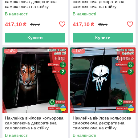
самоклеюча декоративна
самоклеюча декоративна
самоклеюча на стійку
самоклеюча на стійку
автомобіля «Орел» з
автомобіля «Пантера» з
В наявності
В наявності
Оракалу
Оракалу
417,10
417,10
₴
₴
485 ₴
485 ₴
Купити
Купити
–14%
–14%
Наклейка вінілова кольорова
Наклейка вінілова кольорова
самоклеюча декоративна
самоклеюча декоративна
самоклеюча на стійку
самоклеюча на стійку
автомобіля «Тигр» з Оракалу
автомобіля «Каратель» з
В наявності
В наявності
Оракалу