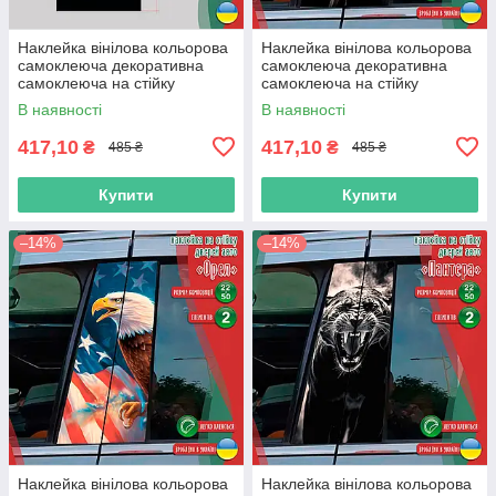
Наклейка вінілова кольорова
Наклейка вінілова кольорова
самоклеюча декоративна
самоклеюча декоративна
самоклеюча на стійку
самоклеюча на стійку
автомобіля «Амандла
автомобіля «assassins creed»
В наявності
В наявності
Стенберг» з Оракалу
з Оракалу
417,10
417,10
₴
₴
485 ₴
485 ₴
Купити
Купити
–14%
–14%
Наклейка вінілова кольорова
Наклейка вінілова кольорова