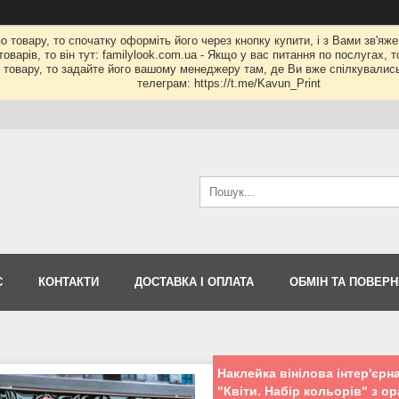
по товару, то спочатку оформіть його через кнопку купити, і з Вами зв'яж
оварів, то він тут: familylook.com.ua - Якщо у вас питання по послугах, 
му товару, то задайте його вашому менеджеру там, де Ви вже спілкувалис
телеграм: https://t.me/Kavun_Print
С
КОНТАКТИ
ДОСТАВКА І ОПЛАТА
ОБМІН ТА ПОВЕР
Наклейка вінілова інтер'єрна
"Квіти. Набір кольорів" з о