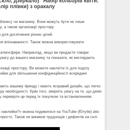
скло, дзеркало) "Набір кольорів квіти.
лір плівки) з оракалу
 бізнесу чи магазину. Вони можуть бути не лише
 а також організації простору.
я для досягнення різних цілей.
ня впізнаваності. Також можна використовувати
я атмосфери. Наприклад, якщо ви продаєте товари
 увагу до вашого магазину та показати, як виглядають
нізації простору. Ви можете наклеїти їх для поділу
лейки для збільшення конфіденційності всередині
ідають вашому бренду і мають яскравий дизайн, що легко
у необхідності. Крім того, зверніть увагу на те, що деякі
у перевірте це перед їх покупкою та встановленням.
ти наклейки?» можна подивитися на YouTube (Ютубе) або
 просто. Також не виникне труднощів і дефектів на склі