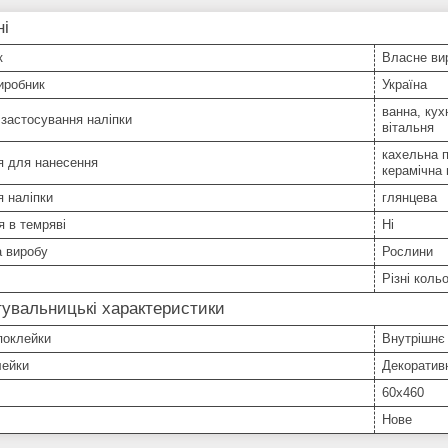
ні
к
Власне ви
иробник
Україна
ванна, кух
застосування наліпки
вітальня
кахельна п
я для нанесення
керамічна 
 наліпки
глянцева
я в темряві
Ні
а виробу
Рослини
Різні коль
увальницькі характеристики
поклейки
Внутрішнє
лейки
Декоратив
60х460
Нове