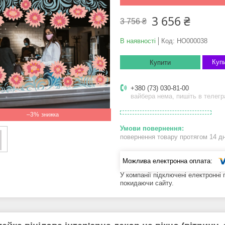
3 656 ₴
3 756 ₴
В наявності
Код:
НО000038
Купи
Купити
+380 (73) 030-81-00
вайбера нема, пишіть в телег
–3%
повернення товару протягом 14 д
У компанії підключені електронні
покидаючи сайту.