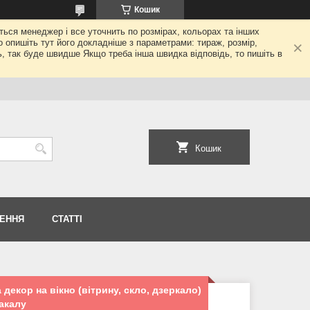
Кошик
еться менеджер і все уточнить по розмірах, кольорах та інших
то опишіть тут його докладніше з параметрами: тираж, розмір,
ь, так буде швидше Якщо треба інша швидка відповідь, то пишіть в
Кошик
НЕННЯ
СТАТТІ
 декор на вікно (вітрину, скло, дзеркало)
ракалу