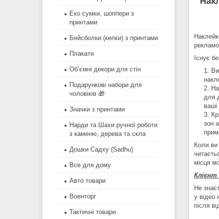
Накл
Еко сумки, шоппери з
принтами
Наклейки
Бейсболки (кепки) з принтами
рекламою
Плакати
Існує бе
Об’ємні декори для стін
Ви
накл
Подарункові набори для
На
чоловіків 🎁
для 
ваші
Значки з принтами
Кр
зон 
Нарди та Шахи ручної роботи
прим
з каменю, дерева та скла
Коли ви
Дошки Садху (Sadhu)
читаєтьс
місця м
Все для дому
Клієнт
Авто товари
Не знає
Военторг
у відео 
після в
Тактичні товари