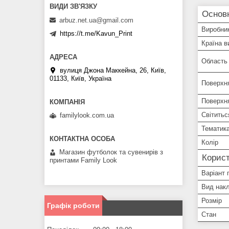
Основ
arbuz.net.ua@gmail.com
Виробни
https://t.me/Kavun_Print
Країна в
Область 
вулиця Джона Маккейна, 26, Київ,
01133, Київ, Україна
Поверхн
Поверхня
Світитьс
familylook.com.ua
Тематик
Колір
Магазин футболок та сувенирів з
Корист
принтами Family Look
Варіант 
Вид нак
Розмір
Графік роботи
Стан