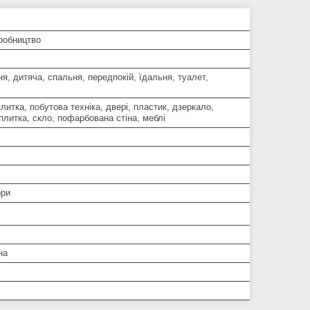
робництво
ня, дитяча, спальня, передпокій, їдальня, туалет,
литка, побутова техніка, двері, пластик, дзеркало,
плитка, скло, пофарбована стіна, меблі
ори
на