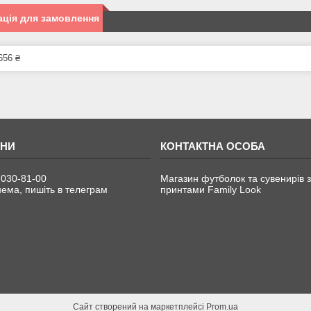
ція для замовлення
656 ₴
 030-81-00
Магазин футболок та сувенирів з
ема, пишіть в телеграм
принтами Family Look
Сайт створений на маркетплейсі
Prom.ua