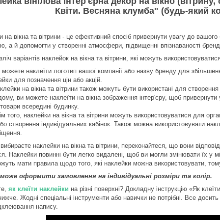
ейка вінілова інтер'єрна декор на вікно (вітрину, 
Квіти. Весняна клумба" (будь-який ко
 на вікна та вітрини - це ефективний спосіб привернути увагу до вашого
, а й допомогти у створенні атмосфери, підвищенні впізнаваності бренду,
зліч варіантів наклейок на вікна та вітрини, які можуть використовуватис
 можете наклеїти логотип вашої компанії або назву бренду для збільшен
ейки для позначення цін або акцій.
клейки на вікна та вітрини також можуть бути використані для створенн
дому, ви можете наклеїти на вікна зображення інтер'єру, щоб привернути
 товари всередині будинку.
ім того, наклейки на вікна та вітрини можуть використовуватися для орга
або створення індивідуальних кабінок. Також можна використовувати нак
іщення.
 вибираєте наклейки на вікна та вітрини, переконайтеся, що вони відпов
я. Наклейки повинні бути легко видалені, щоб ви могли змінювати їх у мір
ожуть мати правила щодо того, які наклейки можна використовувати, том
 може оформити замовлення на індивідуальні розміри та колір.
те,
як клеїти наклейки
на різні поверхні? Докладну інструкцію «Як клеї
нижче. Жодні спеціальні інструменти або навички не потрібні. Все досить
ідклеювання напису.