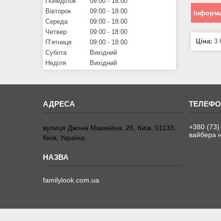
Понеділок
09:00
18:00
Вівторок
09:00
18:00
Інформа
Середа
09:00
18:00
Четвер
09:00
18:00
Ціна:
3 
Пʼятниця
09:00
18:00
Субота
Вихідний
Неділя
Вихідний
+380 (73)
вулиця Джона Маккейна, 26, Київ, 01133,
вайбера н
Київ, Україна
familylook.com.ua