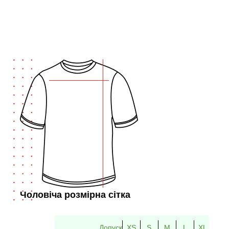
Чоловіча розмірна сітка
Допуск
XS
S
M
L
XL
2XL