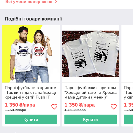
Всі умови повернення
Подібні товари компанії
Парні футболки з принтом
Парні футболки з принтом
Парн
"Так виглядають найкращі
"Хрещений тато та Хресна
"Так
хрещені у світі" Push IT
мама дитини (іменні)"
у св
Push IT
1 350
1 350
1 3
₴/пара
₴/пара
1 750 ₴/пара
1 750 ₴/пара
1 750
Купити
Купити