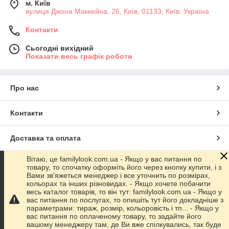
м. Київ
вулиця Джона Маккейна, 26, Київ, 01133, Київ, Україна
Контакти
Сьогодні вихідний
Показати весь графік роботи
Про нас
Контакти
Доставка та оплата
Вітаю, це familylook.com.ua - Якщо у вас питання по
Графік роботи
товару, то спочатку оформіть його через кнопку купити, і з
Вами зв'яжеться менеджер і все уточнить по розмірах,
кольорах та інших різновидах. - Якщо хочете побачити
Повна версія сайту
весь каталог товарів, то він тут: familylook.com.ua - Якщо у
вас питання по послугах, то опишіть тут його докладніше з
параметрами: тираж, розмір, кольоровість і тп... - Якщо у
Сайт створено на маркетплейсі
Prom.ua
вас питання по оплаченому товару, то задайте його
вашому менеджеру там, де Ви вже спілкувались, так буде