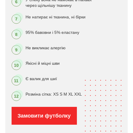
6
через щільнішу тканину
Не натирає ні тканина, ні бірки
7
95% бавовни і 5% еластану
8
Не викликає алергію
9
Якісні й міцні шви
10
Є валик для шиї
11
Розміна сітка: XS S M XL XXL
12
Замовити футболку