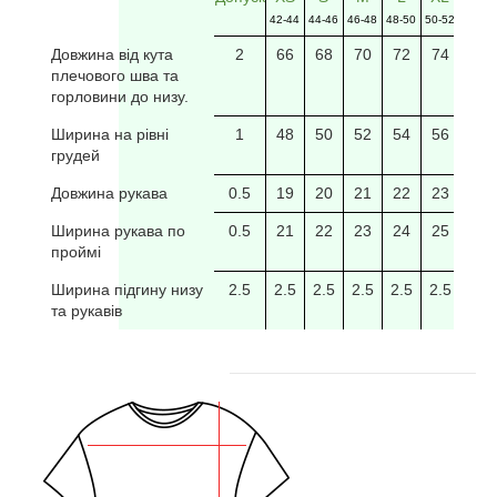
42-44
44-46
46-48
48-50
50-52
52-54
Довжина від кута
2
66
68
70
72
74
76
плечового шва та
горловини до низу.
Ширина на рівні
1
48
50
52
54
56
58
грудей
Довжина рукава
0.5
19
20
21
22
23
24
Ширина рукава по
0.5
21
22
23
24
25
26
проймі
Ширина підгину низу
2.5
2.5
2.5
2.5
2.5
2.5
2.5
та рукавів