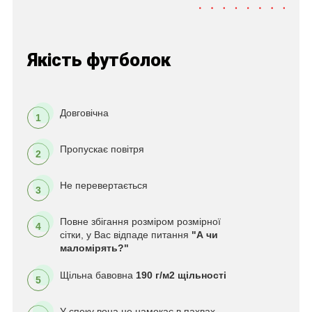
Якість футболок
Довговічна
1
Пропускає повітря
2
Не перевертається
3
Повне збігання розміром розмірної
4
сітки, у Вас відпаде питання
"А чи
маломірять?"
Щільна бавовна
190 г/м2 щільності
5
У спеку вона не намокає в пахвах