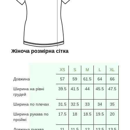
Жіноча розмірна сітка
XS
S
M
L
XL
2XL
Довжина
57
59
61.5
64
66
69
Ширина на рівні
39.5
41.5
44
45.5
47.5
49.5
грудей
Ширина по плечах
31.5
32.5
33
34
35
35.5
Ширина рукава по
17.5
18
18.5
19.5
20
20/5
проймі
Довжина рукава
11
11.5
12
12.5
13.5
14