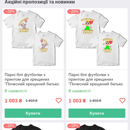
Акційні пропозиції та новинки
–29%
–29%
Парні білі футболки з
Парні білі футболки з
принтом для хрещених
принтом для хрещених
"Почесний хрещений батько.
"Почесний хрещений батько.
Почесна хрещена мама"
Почесна хрещена мама"
В наявності
В наявності
Push IT
Push IT
1 003
1 003
₴
₴
1 403 ₴
1 403 ₴
Купити
Купити
–19%
–19%