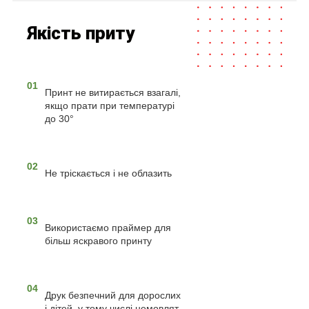
Якість приту
01
Принт не витирається взагалі,
якщо прати при температурі
до 30°
02
Не тріскається і не облазить
03
Використаємо праймер для
більш яскравого принту
04
Друк безпечний для дорослих
і дітей, у тому числі немовлят