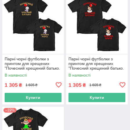
Парні чорні футболки з
Парні чорні футболки з
принтом для хрещених
принтом для хрещених
"Почесний хрещений батько.
"Почесний хрещений батько.
Почесна хрещена мама"
Почесна хрещена мама"
В наявності
В наявності
Push IT
Push IT
1 305
1 305
₴
₴
1 605 ₴
1 605 ₴
Купити
Купити
–19%