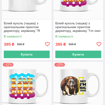
Білий кухоль (чашка) з
Білий кухоль (чашка) з
оригінальним принтом
оригінальним принтом
директору, керівнику "Я
директору, керівнику "I'm own
директор. Я так бачу"
boss. Я сам собі бос"
В наявності
В наявності
395
395
₴
₴
505 ₴
505 ₴
Купити
Купити
–22%
–22%