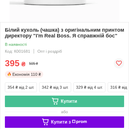
Білий кухоль (чашка) з оригінальним принтом
директору "I'm Real Boss. Я справжній бос"
В наявності
Код: К001681
Опт і роздріб
395
₴
505 ₴
Економія
110 ₴
354 ₴
від 2 шт.
342 ₴
від 3 шт.
329 ₴
від 4 шт.
316 ₴
від 
Купити
або
Купити з