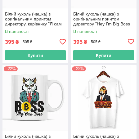
Білий кухоль (чашка) з
Білий кухоль (чашка) з
оригінальним принтом
оригінальним принтом
директору, керівнику "Я сам
директору "Hey I'm Big Boss
себе босс. I'm own boss"
Dog. Привіт я Великий Бос"
В наявності
В наявності
395
395
₴
₴
505 ₴
505 ₴
Купити
Купити
–22%
–22%
Білий кухоль (чашка) з
Білий кухоль (чашка) з