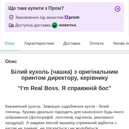
Що таке купити з Пром?
Замовлення під захистом
Доступна доставка
Опис
Характеристики
Доставка
Оплата
Умови п
Опис
Білий кухоль (чашка) з оригінальним
принтом директору, керівнику
"I'm Real Boss. Я справжній бос"
Керамічний кухоль. Зовнішнє оздоблення кухля - білий
глянець. Кружка ідеально підходить для нанесення будь-якого
зображення (фотографій, логотипів, картинок, рекламної
продукції). А завдяки якісній кераміці отриманий відбиток з
часом не тьмяніє, не тріскається і не жолобиться.