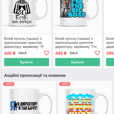
Білий кухоль (чашка) з
Білий кухоль (чашка) з
Біли
оригінальним принтом
оригінальним принтом
ориг
директору, керівнику "Я
директору, керівнику "I'm
дире
керую цим цирком. Намет
the big boss. Я великий
own 
445
445
395
₴
₴
555 ₴
555 ₴
цирку"
бос"
Купити
Купити
Акційні пропозиції та новинки
–22%
–22%