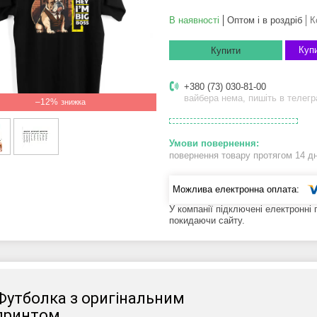
В наявності
Оптом і в роздріб
К
Купи
Купити
+380 (73) 030-81-00
вайбера нема, пишіть в телег
–12%
повернення товару протягом 14 д
У компанії підключені електронні
покидаючи сайту.
Футболка з оригінальним
принтом