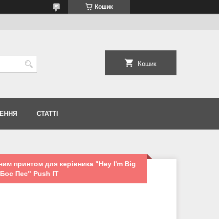
Кошик
Кошик
НЕННЯ
СТАТТІ
им принтом для керівника "Hey I'm Big
Бос Пес" Push IT