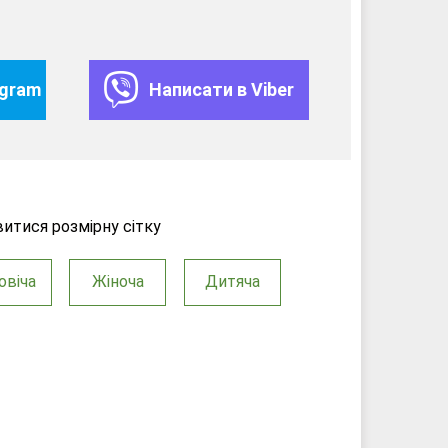
egram
Написати в Viber
итися розмірну сітку
овіча
Жіноча
Дитяча