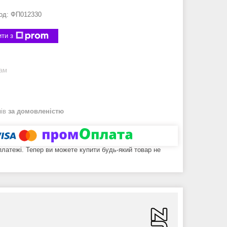
од:
ФП012330
ти з
рам
нів
за домовленістю
 платежі. Тепер ви можете купити будь-який товар не