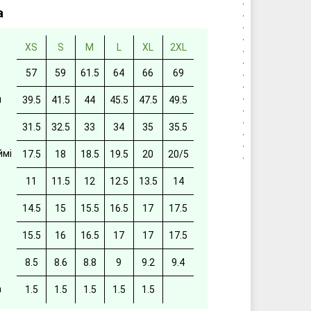
а
XS
S
M
L
XL
2XL
57
59
61.5
64
66
69
й
39.5
41.5
44
45.5
47.5
49.5
31.5
32.5
33
34
35
35.5
ймі
17.5
18
18.5
19.5
20
20/5
11
11.5
12
12.5
13.5
14
14.5
15
15.5
16.5
17
17.5
15.5
16
16.5
17
17
17.5
8.5
8.6
8.8
9
9.2
9.4
а
1.5
1.5
1.5
1.5
1.5