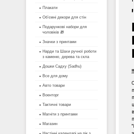
Плакати
Об’ємні декори для стін
Подарункові набори для
чоловіків 🎁
Значки з принтами
Нарди та Шахи ручної роботи
з каменю, дерева та скла
Дошки Садху (Sadhu)
!
Все для дому
С
Авто товари
п
Военторг
п
Тактичні товари
в
Магніти з принтами
п
Магазин
"
з
Настінні календарі на рік з