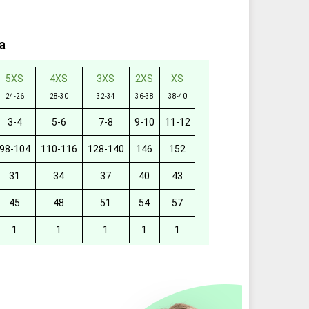
а
5XS
4XS
3XS
2XS
XS
24-26
28-30
32-34
36-38
38-40
3-4
5-6
7-8
9-10
11-12
98-104
110-116
128-140
146
152
31
34
37
40
43
45
48
51
54
57
1
1
1
1
1