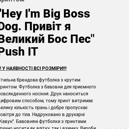
"Hey I'm Big Boss
Dog. Привіт я
Великий Бос Пес"
Push IT
!! У НАЯВНОСТІ ВСІ РОЗМІРИ!!!
тильна брендова футболка з крутим
ринтом. Футболка з бавовни для приємного
овсякденного носіння. Друк наноситься
цифровим способом, тому принт витримає
елику кількість прань і добре пропускає
овітря до тіла. Надруковано в друкарні
Кавун". Бавовняні футболки з принтами
ручно носити як влітку, так і взимку. Вироби