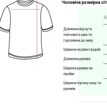
Чоловіча розмірна сі
Д
Довжина від кута
плечового шва та
горловини до низу
Ширина на рівні грудей
Довжина рукава
Ширина рукава на
проймі
Ширина підгину низу та
рукавів