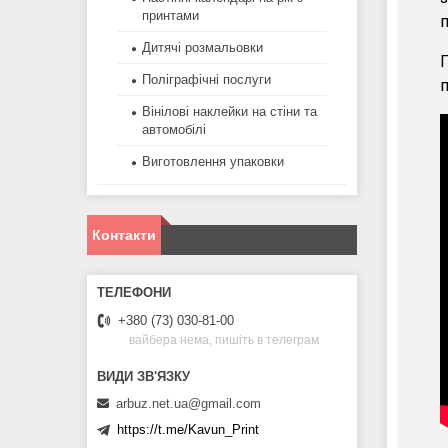
принтами
п
Дитячі розмальовки
П
Поліграфічні послуги
п
Вінілові наклейки на стіни та
автомобілі
Виготовлення упаковки
Контакти
+380 (73) 030-81-00
вайбера нема, пишіть в телеграм
arbuz.net.ua@gmail.com
https://t.me/Kavun_Print