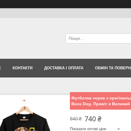
С
КОНТАКТИ
ДОСТАВКА І ОПЛАТА
ОБМІН ТА ПОВЕР
Футболка чорна з оригінальн
Boss Dog. Привіт я Великий 
740 ₴
840 ₴
Показати оптові ціни