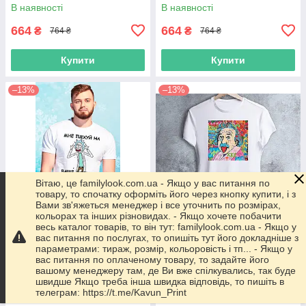
березні" Push IT
вересні" Push IT
В наявності
В наявності
664
664
₴
₴
764 ₴
764 ₴
Купити
Купити
–13%
–13%
Вітаю, це familylook.com.ua - Якщо у вас питання по
товару, то спочатку оформіть його через кнопку купити, і з
Вами зв'яжеться менеджер і все уточнить по розмірах,
кольорах та інших різновидах. - Якщо хочете побачити
весь каталог товарів, то він тут: familylook.com.ua - Якщо у
вас питання по послугах, то опишіть тут його докладніше з
Чоловіча футболка з принтом
Чоловіча футболка "Альберт
параметрами: тираж, розмір, кольоровість і тп... - Якщо у
"Рік і Морті П.......й" Push IT
Ейнштейн" Push IT
вас питання по оплаченому товару, то задайте його
В наявності
В наявності
вашому менеджеру там, де Ви вже спілкувались, так буде
швидше Якщо треба інша швидка відповідь, то пишіть в
664
664
₴
₴
764 ₴
764 ₴
телеграм: https://t.me/Kavun_Print