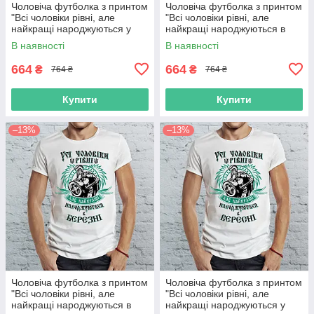
Чоловіча футболка з принтом
Чоловіча футболка з принтом
"Всі чоловіки рівні, але
"Всі чоловіки рівні, але
найкращі народжуються у
найкращі народжуються в
лютому" Push IT
серпні" Push IT
В наявності
В наявності
664
664
₴
₴
764 ₴
764 ₴
Купити
Купити
–13%
–13%
Чоловіча футболка з принтом
Чоловіча футболка з принтом
"Всі чоловіки рівні, але
"Всі чоловіки рівні, але
найкращі народжуються в
найкращі народжуються у