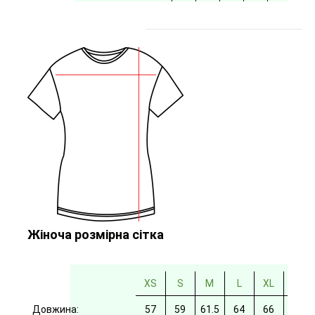
Жіноча розмірна сітка
XS
S
M
L
XL
2XL
Довжина:
57
59
61.5
64
66
69