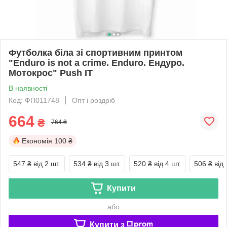
Футболка біла зі спортивним принтом
"Enduro is not a crime. Enduro. Ендуро.
Мотокрос" Push IT
В наявності
Код: ФП011748
Опт і роздріб
664
₴
764 ₴
Економія
100 ₴
547 ₴
від 2 шт.
534 ₴
від 3 шт.
520 ₴
від 4 шт.
506 ₴
від 
Купити
або
Купити з