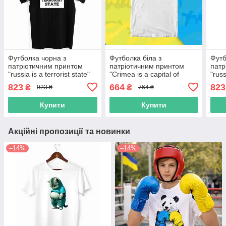
Футболка чорна з
Футболка біла з
Футб
патріотичним принтом
патріотичним принтом
патр
"russia is a terrorist state"
"Crimea is a capital of
"russ
Push IT
Ukrainian drefm" Push IT
Push
823
664
823
₴
₴
923 ₴
764 ₴
Купити
Купити
Акційні пропозиції та новинки
–14%
–14%