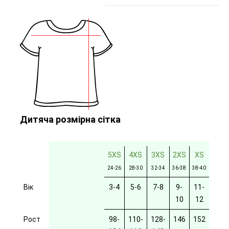
Дитяча розмірна сітка
5XS
4XS
3XS
2XS
XS
24-26
28-30
32-34
36-38
38-40
Вік
3-4
5-6
7-8
9-
11-
10
12
Рост
98-
110-
128-
146
152