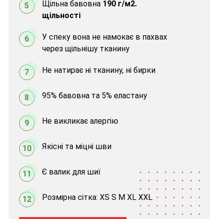
Щільна бавовна
190 г/м2.
5
щільності
У спеку вона не намокає в пахвах
6
через щільнішу тканину
Не натирає ні тканину, ні бирки
7
95% бавовна та 5% еластану
8
Не викликає алергію
9
Якісні та міцні шви
10
Є валик для шиї
11
Розмірна сітка: XS S M XL XXL
12