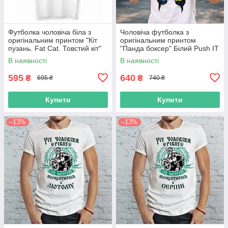
Футболка чоловіча біла з
Чоловіча футболка з
оригінальним принтом "Кіт
оригінальним принтом
пузань. Fat Cat. Товстий кіт"
"Панда боксер" Білий Push IT
Push IT
В наявності
В наявності
595
640
₴
₴
695 ₴
740 ₴
Купити
Купити
–13%
–13%