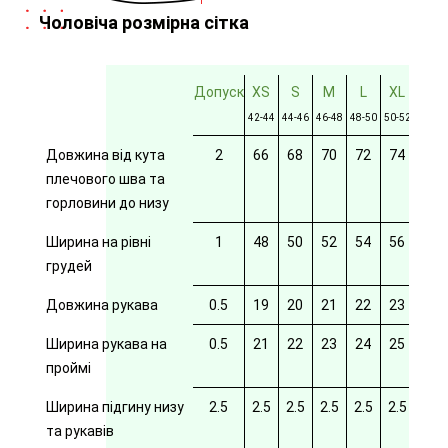
Чоловіча розмірна сітка
Допуск
XS
S
M
L
XL
2XL
42-44
44-46
46-48
48-50
50-52
52-54
Довжина від кута
2
66
68
70
72
74
76
плечового шва та
горловини до низу
Ширина на рівні
1
48
50
52
54
56
58
грудей
Довжина рукава
0.5
19
20
21
22
23
24
Ширина рукава на
0.5
21
22
23
24
25
26
проймі
Ширина підгину низу
2.5
2.5
2.5
2.5
2.5
2.5
2.5
та рукавів