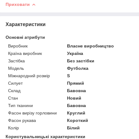
Приховати
Характеристики
Основні атрибути
Виробник
Власне виробництво
Країна виробник
Україна
Застібка
Без застібки
Модель
Футболка
Міжнародний розмір
S
Силует
Прямий
Склад
Бавовна
Стан
Новий
Тип тканини
Бавовна
Фасон вирізу горловини
Круглий
Фасон рукава
Короткий
Колір
Білий
Користувальницькі характеристики