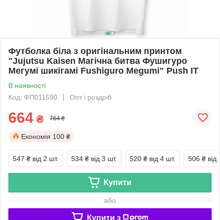
Футболка біла з оригінальним принтом
"Jujutsu Kaisen Магічна битва Фушигуро
Мегумі шикігамі Fushiguro Megumi" Push IT
В наявності
Код: ФП011590
Опт і роздріб
664
₴
764 ₴
Економія
100 ₴
547 ₴
від 2 шт.
534 ₴
від 3 шт.
520 ₴
від 4 шт.
506 ₴
від 
Купити
або
Купити з