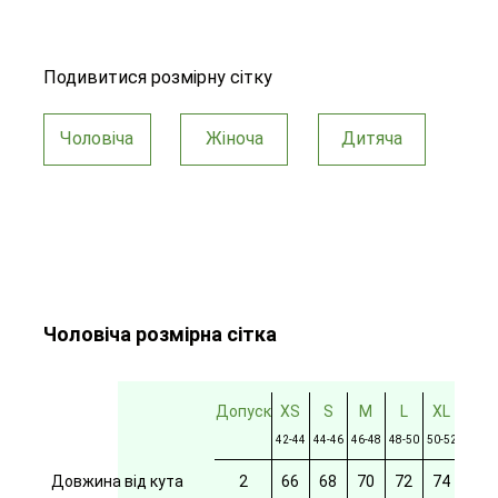
Подивитися розмірну сітку
Чоловіча
Жіноча
Дитяча
Чоловіча розмірна сітка
Допуск
XS
S
M
L
XL
2XL
42-44
44-46
46-48
48-50
50-52
52-54
Довжина від кута
2
66
68
70
72
74
76