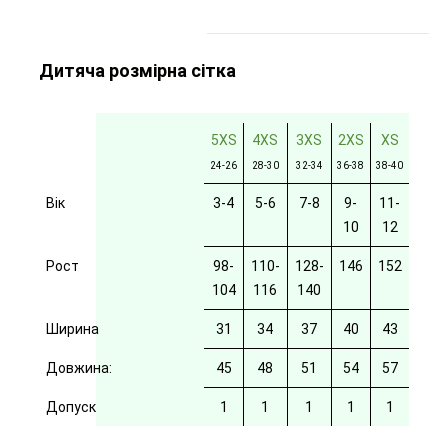
Дитяча розмірна сітка
5XS
4XS
3XS
2XS
XS
24-26
28-30
32-34
36-38
38-40
Вік
3-4
5-6
7-8
9-
11-
10
12
Рост
98-
110-
128-
146
152
104
116
140
Ширина
31
34
37
40
43
Довжина:
45
48
51
54
57
Допуск
1
1
1
1
1