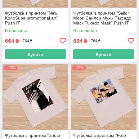
Футболка з принтом "New
Футболка із принтом "Sailor
KonoSuba promotional art"
Moon Сейлор Мун - Такседо
Push IT
Маск Tuxedo Mask" Push IT
В наявності
В наявності
664
664
₴
₴
764 ₴
764 ₴
Купити
Купити
–13%
–13%
Футболка з принтом "Shota
Футболка з принтом "Fate