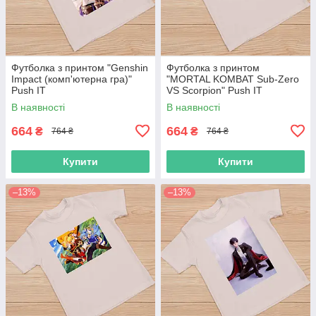
Футболка з принтом "Genshin
Футболка з принтом
Impact (комп'ютерна гра)"
"MORTAL KOMBAT Sub-Zero
Push IT
VS Scorpion" Push IT
В наявності
В наявності
664
664
₴
₴
764 ₴
764 ₴
Купити
Купити
–13%
–13%