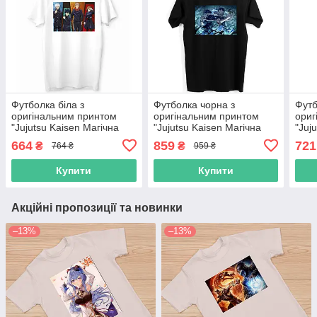
Футболка біла з
Футболка чорна з
Футб
оригінальним принтом
оригінальним принтом
ориг
"Jujutsu Kaisen Магічна
"Jujutsu Kaisen Магічна
"Juj
битва Сатору Годжо
битва Фушигуро Мегумі
битв
664
859
721
₴
₴
764 ₴
959 ₴
Фушигуро Кугісакі Ітадорі"
шикігамі Fushiguro
Сугу
Push IT
Фушигуро Тоджі" Push IT
Тодж
Купити
Купити
Акційні пропозиції та новинки
–13%
–13%