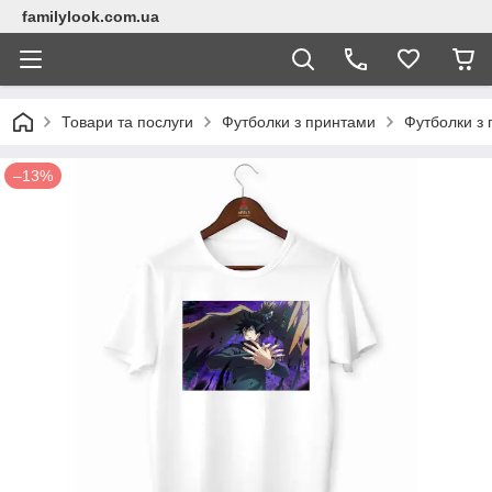
familylook.com.ua
Товари та послуги
Футболки з принтами
Футболки з 
–13%