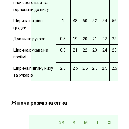
плечового шва та
горловини до низу
Ширина на рівні
1
48
50
52
54
56
58
грудей
Довжина рукава
0.5
19
20
21
22
23
24
Ширина рукава на
0.5
21
22
23
24
25
26
проймі
Ширина підгину низу
2.5
2.5
2.5
2.5
2.5
2.5
2.5
та рукавів
Жіноча розмірна сітка
XS
S
M
L
XL
2XL