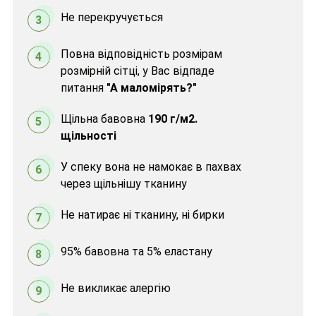
Не перекручується
3
Повна відповідність розмірам
4
розмірній сітці, у Вас відпаде
питання
"А маломірять?"
Щільна бавовна
190 г/м2.
5
щільності
У спеку вона не намокає в пахвах
6
через щільнішу тканину
Не натирає ні тканину, ні бирки
7
95% бавовна та 5% еластану
8
Не викликає алергію
9