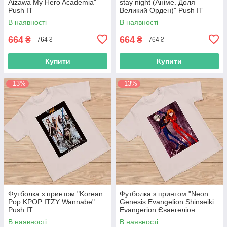
Aizawa My Hero Academia"
stay night (Аніме. Доля
Push IT
Великий Орден)" Push IT
В наявності
В наявності
664
664
₴
₴
764 ₴
764 ₴
Купити
Купити
–13%
–13%
Футболка з принтом "Korean
Футболка з принтом "Neon
Pop KPOP ITZY Wannabe"
Genesis Evangelion Shinseiki
Push IT
Evangerion Євангеліон
нового покоління NGE, EVA"
В наявності
В наявності
Push IT