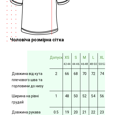
Чоловіча розмірна сітка
Допуск
XS
S
M
L
XL
2XL
42-44
44-46
46-48
48-50
50-52
52-54
Довжина від кута
2
66
68
70
72
74
76
плечового шва та
горловини до низу
Ширина на рівні
1
48
50
52
54
56
58
грудей
Довжина рукава
0.5
19
20
21
22
23
24