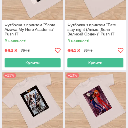
Футболка з принтом "Shota
Футболка з принтом "Fate
Aizawa My Hero Academia"
stay night (Аніме. Доля
Push IT
Великий Орден)" Push IT
В наявності
В наявності
664
664
₴
₴
764 ₴
764 ₴
Купити
Купити
–13%
–13%