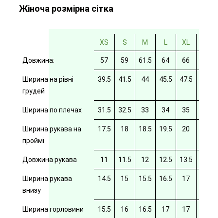
Жіноча розмірна сітка
XS
S
M
L
XL
2XL
Довжина:
57
59
61.5
64
66
69
Ширина на рівні
39.5
41.5
44
45.5
47.5
49.5
грудей
Ширина по плечах
31.5
32.5
33
34
35
35.5
Ширина рукава на
17.5
18
18.5
19.5
20
20/5
проймі
Довжина рукава
11
11.5
12
12.5
13.5
14
Ширина рукава
14.5
15
15.5
16.5
17
17.5
внизу
Ширина горловини
15.5
16
16.5
17
17
17.5