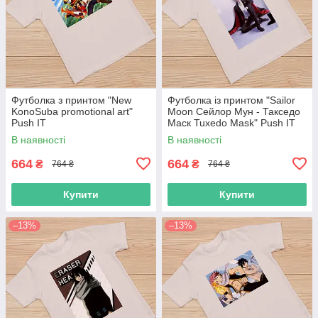
Футболка з принтом "New
Футболка із принтом "Sailor
KonoSuba promotional art"
Moon Сейлор Мун - Такседо
Push IT
Маск Tuxedo Mask" Push IT
В наявності
В наявності
664
664
₴
₴
764 ₴
764 ₴
Купити
Купити
–13%
–13%