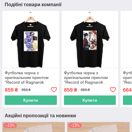
Подібні товари компанії
Футболка чорна з
Футболка чорна з
Футб
оригінальним принтом
оригінальним принтом
ориг
"Record of Ragnarok
"Record of Ragnarok
"Rec
Повість про кінець світу
Повість про кінець світу
Пові
859
859
664
₴
₴
959 ₴
959 ₴
Shiva Шива" Push IT
Геракл Джек
Brun
Потрошитель" Push IT
Push
Купити
Купити
Акційні пропозиції та новинки
–13%
–13%