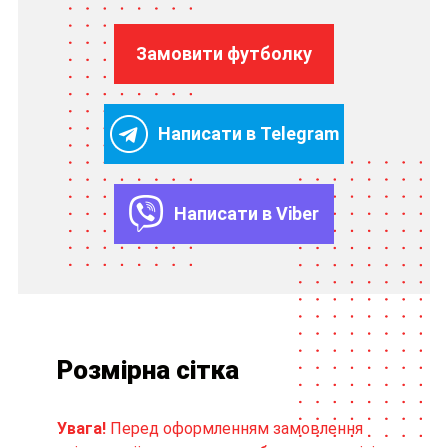
Замовити футболку
Написати в Telegram
Написати в Viber
Розмірна сітка
Увага!
Перед оформленням замовлення