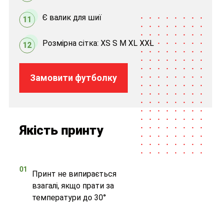
Є валик для шиї
11
Розмірна сітка: XS S M XL XXL
12
Замовити футболку
Якість принту
01
Принт не випирається
взагалі, якщо прати за
температури до 30°