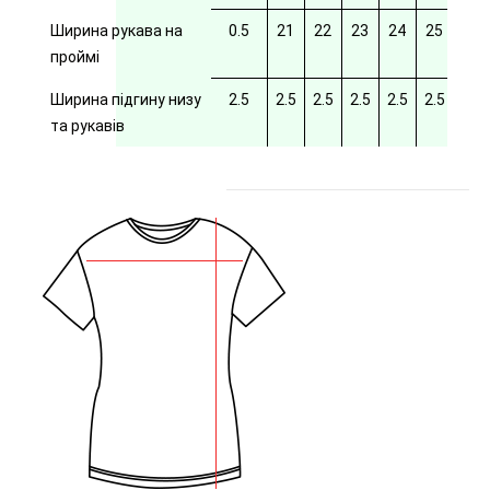
Ширина рукава на
0.5
21
22
23
24
25
26
проймі
Ширина підгину низу
2.5
2.5
2.5
2.5
2.5
2.5
2.5
та рукавів