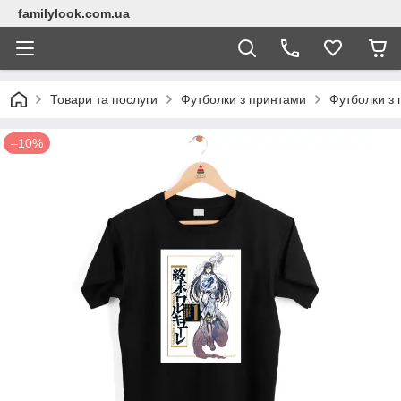
familylook.com.ua
Товари та послуги
Футболки з принтами
Футболки з 
–10%