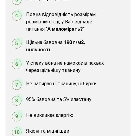
Повна відповідність розмірам
4
розмірній сітці, у Вас відпаде
питання
"А маломірять?"
Щільна бавовна
190 г/м2.
5
щільності
У спеку вона не намокає в пахвах
6
через щільнішу тканину
Не натирає ні тканину, ні бирки
7
95% бавовна та 5% еластану
8
Не викликає алергію
9
Якісні та міцні шви
10