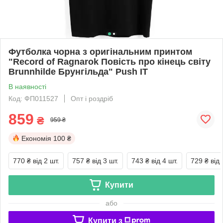
Футболка чорна з оригінальним принтом
"Record of Ragnarok Повість про кінець світу
Brunnhilde Брунгільда" Push IT
В наявності
Код: ФП011527
Опт і роздріб
859
₴
959 ₴
Економія
100 ₴
770 ₴
від 2 шт.
757 ₴
від 3 шт.
743 ₴
від 4 шт.
729 ₴
від 
Купити
або
Купити з