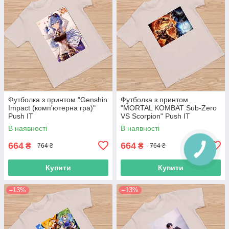
Футболка з принтом "Genshin
Футболка з принтом
Impact (комп'ютерна гра)"
"MORTAL KOMBAT Sub-Zero
Push IT
VS Scorpion" Push IT
В наявності
В наявності
664
664
₴
₴
764 ₴
764 ₴
Купити
Купити
–13%
–13%