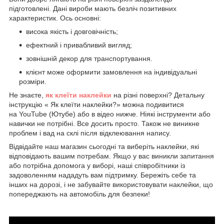
підготовлені. Дані вироби мають безліч позитивних
характеристик. Ось основні:
висока якість і довговічність;
ефектний і привабливий вигляд;
зовнішній декор для транспортування.
клієнт може оформити замовлення на індивідуальні
розміри.
Не знаєте,
як клеїти наклейки
на різні поверхні? Детальну
інструкцію « Як клеїти наклейки?» можна подивитися
на YouTube (Ютубе) або в відео нижче. Ніякі інструменти або
навички не потрібні. Все досить просто. Також не виникне
проблем і вад на склі після відклеювання напису.
Відвідайте наш магазин сьогодні та виберіть наклейки, які
відповідають вашим потребам. Якщо у вас виникли запитання
або потрібна допомога у виборі, наші співробітники із
задоволенням нададуть вам підтримку. Бережіть себе та
інших на дорозі, і не забувайте використовувати наклейки, що
попереджають на автомобіль для безпеки!