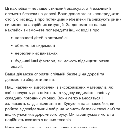
Ці наклейки – не лише стильний аксесуар, а й важливий
елемент безпеки на дорозі. Вони допомагають попереджати
оточуючих водіїв про потенційні небезпеки та знижують ризик
виникнення аварійних ситуацій. За допомогою наших
наклейок ви зможете попередити інших водіїв про:
наявності дітей в автомобілі
обмеженої видимості
небезпечних вантажах
будь-які інші фактори, які можуть підвищити ризик
аварії.
Ваша дія може сприяти спільній безпеці на дорозі та
допомогти зберегти життя.
Наші наклейки виготовлені з високоякісних матеріалів, які
забезпечують довговічність та чудову видимість навіть у
складних погодних умовах. Вони легко наносяться і
залишають слідів після зняття. Купуючи наші наклейки, ви
робите відповідальний вибір на користь безпеки своєї сім'ї та
інших учасників дорожнього руху. Ми гарантуємо якість та
надійність кожного з наших товарів.
Вони добре лягають на різні поверхні заздалегідь