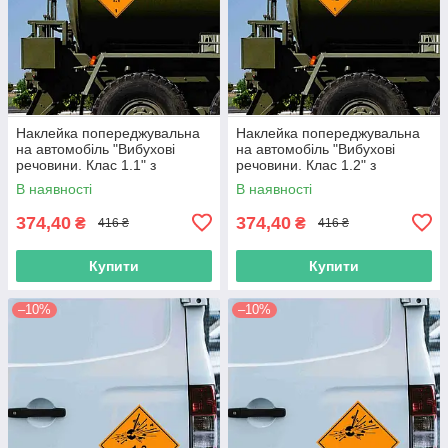
Наклейка попереджувальна
Наклейка попереджувальна
на автомобіль "Вибухові
на автомобіль "Вибухові
речовини. Клас 1.1" з
речовини. Клас 1.2" з
оракалу
оракалу
В наявності
В наявності
374,40
374,40
₴
₴
416 ₴
416 ₴
Купити
Купити
–10%
–10%