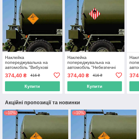
Наклейка
Наклейка
Нак
попереджувальна на
попереджувальна на
попе
автомобіль "Вибухові
автомобіль "Небезпечні
авто
речовини. Клас 1.1" з
вантажі. Легкозаймисті
речо
374,40
374,40
374
₴
₴
416 ₴
416 ₴
оракалу
тверді речовини. Клас 4" з
орак
оракалу
Купити
Купити
Акційні пропозиції та новинки
–10%
–10%