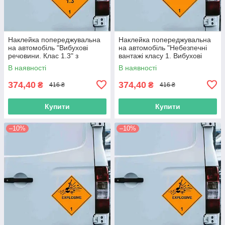
Наклейка попереджувальна
Наклейка попереджувальна
на автомобіль "Вибухові
на автомобіль "Небезпечні
речовини. Клас 1.3" з
вантажі класу 1. Вибухові
оракалу
речовини" з оракалу
В наявності
В наявності
374,40
374,40
₴
₴
416 ₴
416 ₴
Купити
Купити
–10%
–10%