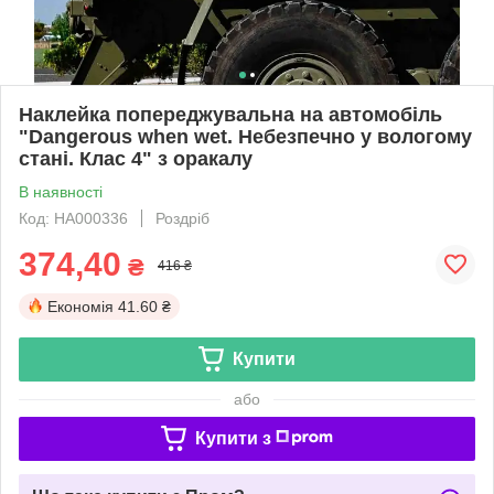
Наклейка попереджувальна на автомобіль
"Dangerous when wet. Небезпечно у вологому
стані. Клас 4" з оракалу
В наявності
Код: НА000336
Роздріб
374,40
₴
416 ₴
Економія
41.60 ₴
Купити
або
Купити з