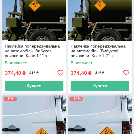
Наклейка попереджувальна
Наклейка попереджувальна
на автомобіль "Вибухові
на автомобіль "Вибухові
речовини. Клас 1.1" з
речовини. Клас 1.2" з
оракалу
оракалу
В наявності
В наявності
374,40
374,40
₴
₴
416 ₴
416 ₴
Купити
Купити
–10%
–10%