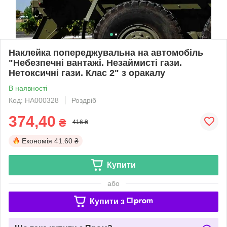
Наклейка попереджувальна на автомобіль
"Небезпечні вантажі. Незаймисті гази.
Нетоксичні гази. Клас 2" з оракалу
В наявності
Код: НА000328
Роздріб
374,40
₴
416 ₴
Економія
41.60 ₴
Купити
або
Купити з