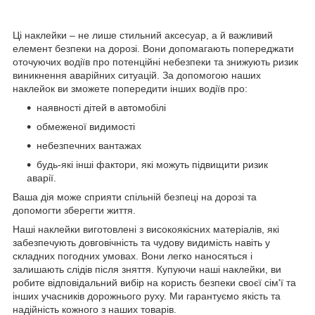
Ці наклейки – не лише стильний аксесуар, а й важливий
елемент безпеки на дорозі. Вони допомагають попереджати
оточуючих водіїв про потенційні небезпеки та знижують ризик
виникнення аварійних ситуацій. За допомогою наших
наклейок ви зможете попередити інших водіїв про:
наявності дітей в автомобілі
обмеженої видимості
небезпечних вантажах
будь-які інші фактори, які можуть підвищити ризик
аварії.
Ваша дія може сприяти спільній безпеці на дорозі та
допомогти зберегти життя.
Наші наклейки виготовлені з високоякісних матеріалів, які
забезпечують довговічність та чудову видимість навіть у
складних погодних умовах. Вони легко наносяться і
залишають слідів після зняття. Купуючи наші наклейки, ви
робите відповідальний вибір на користь безпеки своєї сім'ї та
інших учасників дорожнього руху. Ми гарантуємо якість та
надійність кожного з наших товарів.