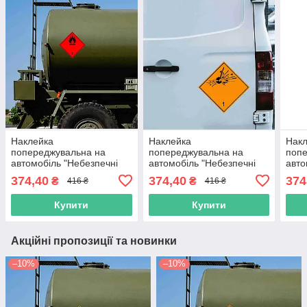
Наклейка
Наклейка
Нак
попереджувальна на
попереджувальна на
попе
автомобіль "Небезпечні
автомобіль "Небезпечні
авто
вантажі. Легкозаймисті
вантажі класу 1. Вибухові
вант
374,40
374,40
374
₴
₴
416 ₴
416 ₴
рідини. Нетоксичні гази.
речовини" з оракалу
Вибу
Клас 2" з оракалу
орак
Купити
Купити
Акційні пропозиції та новинки
–10%
–10%