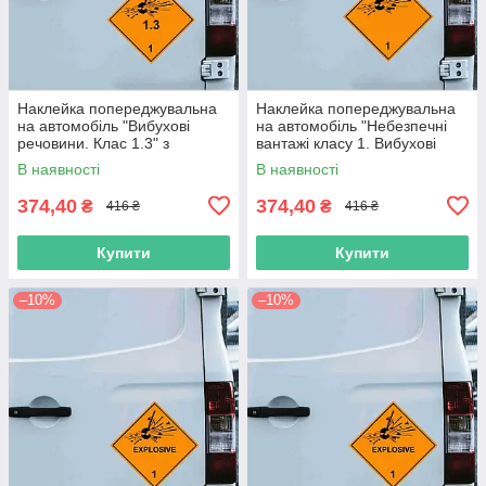
Наклейка попереджувальна
Наклейка попереджувальна
на автомобіль "Вибухові
на автомобіль "Небезпечні
речовини. Клас 1.3" з
вантажі класу 1. Вибухові
оракалу
речовини" з оракалу
В наявності
В наявності
374,40
374,40
₴
₴
416 ₴
416 ₴
Купити
Купити
–10%
–10%