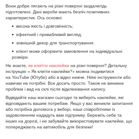
Вони добре лягають на різні поверхні заздалегідь
підготовлені. Дані вироби мають безліч позитивних
характеристик. Ось основні:
висока якість і довговічність;
ефектний і привабливий вигляд;
зовнішній декор для транспортування.
клієнт може оформити замовлення на індивідуальні
розміри.
Не знаєте,
як клеїти наклейки
на різні поверхні? Детальну
інструкцію « Як клеїти наклейки?» можна подивитися
на YouTube (Ютубе) або в відео нижче. Ніякі інструменти або
навички не потрібні. Все досить просто. Також не виникне
проблем і вад на склі після відклеювання напису.
Відвідайте наш магазин сьогодні та виберіть наклейки, які
відповідають вашим потребам. Якщо у вас виникли запитання
або потрібна допомога у виборі, наші співробітники із
задоволенням нададуть вам підтримку. Бережіть себе та
інших на дорозі, і не забувайте використовувати наклейки, що
попереджають на автомобіль для безпеки!