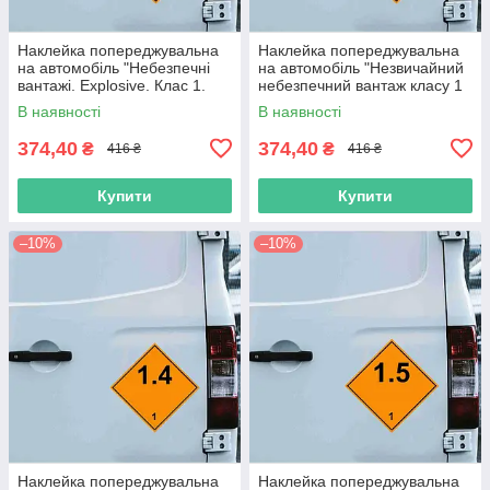
Наклейка попереджувальна
Наклейка попереджувальна
на автомобіль "Небезпечні
на автомобіль "Незвичайний
вантажі. Explosive. Клас 1.
небезпечний вантаж класу 1
Вибухові речовини" з оракалу
(1.4S)" з оракалу
В наявності
В наявності
374,40
374,40
₴
₴
416 ₴
416 ₴
Купити
Купити
–10%
–10%
Наклейка попереджувальна
Наклейка попереджувальна