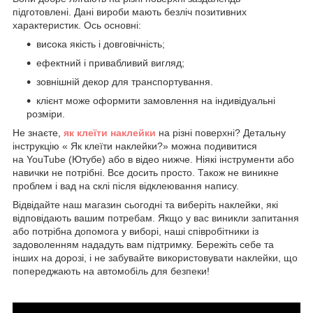
підготовлені. Дані вироби мають безліч позитивних
характеристик. Ось основні:
висока якість і довговічність;
ефектний і привабливий вигляд;
зовнішній декор для транспортування.
клієнт може оформити замовлення на індивідуальні
розміри.
Не знаєте,
як клеїти наклейки
на різні поверхні? Детальну
інструкцію « Як клеїти наклейки?» можна подивитися
на YouTube (Ютубе) або в відео нижче. Ніякі інструменти або
навички не потрібні. Все досить просто. Також не виникне
проблем і вад на склі після відклеювання напису.
Відвідайте наш магазин сьогодні та виберіть наклейки, які
відповідають вашим потребам. Якщо у вас виникли запитання
або потрібна допомога у виборі, наші співробітники із
задоволенням нададуть вам підтримку. Бережіть себе та
інших на дорозі, і не забувайте використовувати наклейки, що
попереджають на автомобіль для безпеки!