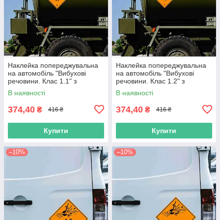
Наклейка попереджувальна
Наклейка попереджувальна
на автомобіль "Вибухові
на автомобіль "Вибухові
речовини. Клас 1.1" з
речовини. Клас 1.2" з
оракалу
оракалу
В наявності
В наявності
374,40
374,40
₴
₴
416 ₴
416 ₴
Купити
Купити
–10%
–10%