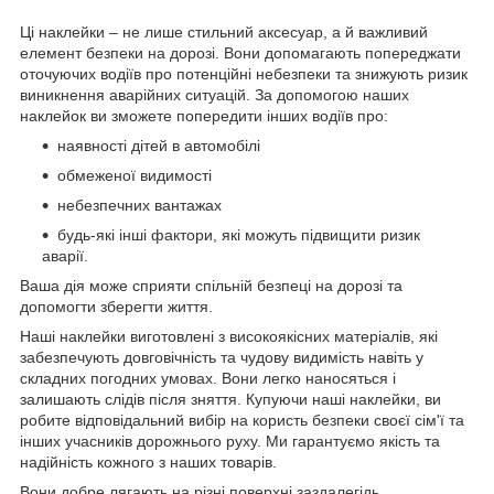
Ці наклейки – не лише стильний аксесуар, а й важливий
елемент безпеки на дорозі. Вони допомагають попереджати
оточуючих водіїв про потенційні небезпеки та знижують ризик
виникнення аварійних ситуацій. За допомогою наших
наклейок ви зможете попередити інших водіїв про:
наявності дітей в автомобілі
обмеженої видимості
небезпечних вантажах
будь-які інші фактори, які можуть підвищити ризик
аварії.
Ваша дія може сприяти спільній безпеці на дорозі та
допомогти зберегти життя.
Наші наклейки виготовлені з високоякісних матеріалів, які
забезпечують довговічність та чудову видимість навіть у
складних погодних умовах. Вони легко наносяться і
залишають слідів після зняття. Купуючи наші наклейки, ви
робите відповідальний вибір на користь безпеки своєї сім'ї та
інших учасників дорожнього руху. Ми гарантуємо якість та
надійність кожного з наших товарів.
Вони добре лягають на різні поверхні заздалегідь