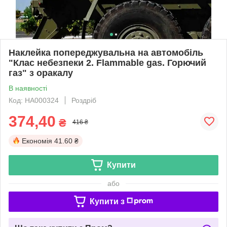
Наклейка попереджувальна на автомобіль
"Клас небезпеки 2. Flammable gas. Горючий
газ" з оракалу
В наявності
Код: НА000324
Роздріб
374,40
₴
416 ₴
Економія
41.60 ₴
Купити
або
Купити з