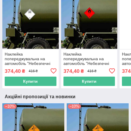
Наклейка
Наклейка
Нак
попереджувальна на
попереджувальна на
попе
автомобіль "Небезпечні
автомобіль "Небезпечні
авто
вантажі. Незаймисті гази.
вантажі. Легкозаймисті
речо
374,40
374,40
374
₴
₴
416 ₴
416 ₴
Нетоксичні гази. Клас 2" з
рідини. Нетоксичні гази.
орак
оракалу
Клас 2" з оракалу
Купити
Купити
Акційні пропозиції та новинки
–10%
–10%