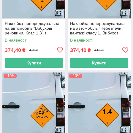
Наклейка попереджувальна
Наклейка попереджувальна
на автомобіль "Вибухові
на автомобіль "Небезпечні
речовини. Клас 1.3" з
вантажі класу 1. Вибухові
оракалу
речовини" з оракалу
В наявності
В наявності
374,40
374,40
₴
₴
416 ₴
416 ₴
Купити
Купити
–10%
–10%