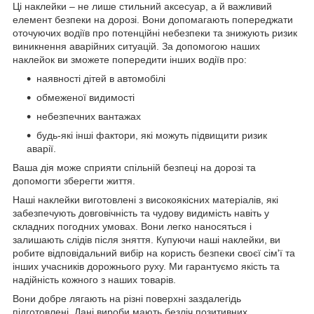
Ці наклейки – не лише стильний аксесуар, а й важливий
елемент безпеки на дорозі. Вони допомагають попереджати
оточуючих водіїв про потенційні небезпеки та знижують ризик
виникнення аварійних ситуацій. За допомогою наших
наклейок ви зможете попередити інших водіїв про:
наявності дітей в автомобілі
обмеженої видимості
небезпечних вантажах
будь-які інші фактори, які можуть підвищити ризик
аварії.
Ваша дія може сприяти спільній безпеці на дорозі та
допомогти зберегти життя.
Наші наклейки виготовлені з високоякісних матеріалів, які
забезпечують довговічність та чудову видимість навіть у
складних погодних умовах. Вони легко наносяться і
залишають слідів після зняття. Купуючи наші наклейки, ви
робите відповідальний вибір на користь безпеки своєї сім'ї та
інших учасників дорожнього руху. Ми гарантуємо якість та
надійність кожного з наших товарів.
Вони добре лягають на різні поверхні заздалегідь
підготовлені. Дані вироби мають безліч позитивних