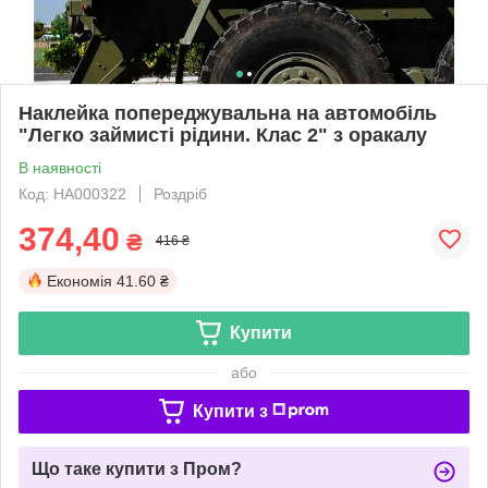
Наклейка попереджувальна на автомобіль
"Легко займисті рідини. Клас 2" з оракалу
В наявності
Код: НА000322
Роздріб
374,40
₴
416 ₴
Економія
41.60 ₴
Купити
або
Купити з
Що таке купити з Пром?