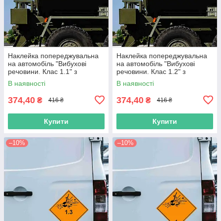
Наклейка попереджувальна
Наклейка попереджувальна
на автомобіль "Вибухові
на автомобіль "Вибухові
речовини. Клас 1.1" з
речовини. Клас 1.2" з
оракалу
оракалу
В наявності
В наявності
374,40
374,40
₴
₴
416 ₴
416 ₴
Купити
Купити
–10%
–10%