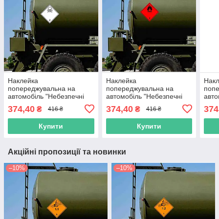
Наклейка
Наклейка
Нак
попереджувальна на
попереджувальна на
попе
автомобіль "Небезпечні
автомобіль "Небезпечні
авто
вантажі. Незаймисті гази.
вантажі. Легкозаймисті
вант
374,40
374,40
374
₴
₴
416 ₴
416 ₴
Нетоксичні гази. Клас 2" з
рідини. Нетоксичні гази.
Клас
оракалу
Клас 2" з оракалу
Купити
Купити
Акційні пропозиції та новинки
–10%
–10%