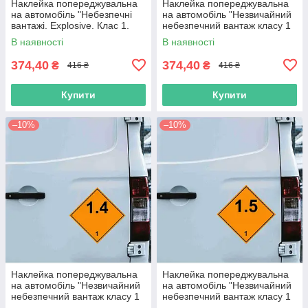
Наклейка попереджувальна
Наклейка попереджувальна
на автомобіль "Небезпечні
на автомобіль "Незвичайний
вантажі. Explosive. Клас 1.
небезпечний вантаж класу 1
Вибухові речовини" з оракалу
(1.4S)" з оракалу
В наявності
В наявності
374,40
374,40
₴
₴
416 ₴
416 ₴
Купити
Купити
–10%
–10%
Наклейка попереджувальна
Наклейка попереджувальна
на автомобіль "Незвичайний
на автомобіль "Незвичайний
небезпечний вантаж класу 1
небезпечний вантаж класу 1
(1.4)" з оракалу
(1.5)" з оракалу