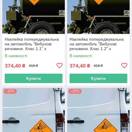
Наклейка попереджувальна
Наклейка попереджувальна
на автомобіль "Вибухові
на автомобіль "Вибухові
речовини. Клас 1.1" з
речовини. Клас 1.2" з
оракалу
оракалу
В наявності
В наявності
374,40
374,40
₴
₴
416 ₴
416 ₴
Купити
Купити
–10%
–10%