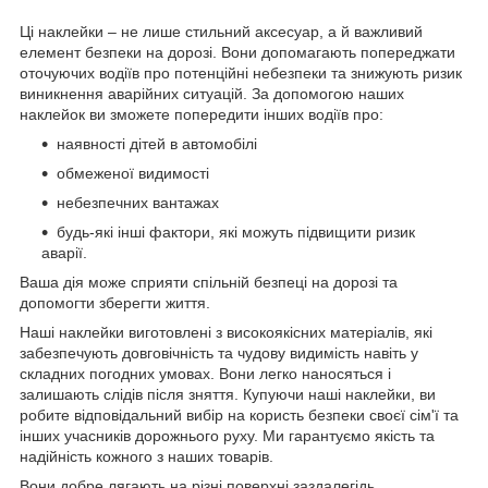
Ці наклейки – не лише стильний аксесуар, а й важливий
елемент безпеки на дорозі. Вони допомагають попереджати
оточуючих водіїв про потенційні небезпеки та знижують ризик
виникнення аварійних ситуацій. За допомогою наших
наклейок ви зможете попередити інших водіїв про:
наявності дітей в автомобілі
обмеженої видимості
небезпечних вантажах
будь-які інші фактори, які можуть підвищити ризик
аварії.
Ваша дія може сприяти спільній безпеці на дорозі та
допомогти зберегти життя.
Наші наклейки виготовлені з високоякісних матеріалів, які
забезпечують довговічність та чудову видимість навіть у
складних погодних умовах. Вони легко наносяться і
залишають слідів після зняття. Купуючи наші наклейки, ви
робите відповідальний вибір на користь безпеки своєї сім'ї та
інших учасників дорожнього руху. Ми гарантуємо якість та
надійність кожного з наших товарів.
Вони добре лягають на різні поверхні заздалегідь