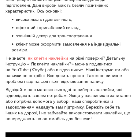
підготовлені. Дані вироби мають безліч позитивних
характеристик. Ось основні:
висока якість і довговічність;
ефектний і привабливий вигляд;
зовнішній декор для транспортування.
клієнт може оформити замовлення на індивідуальні
розміри.
Не знаєте,
як клеїти наклейки
на різні поверхні? Детальну
інструкцію « Як клеїти наклейки?» можна подивитися
на YouTube (Ютубе) або в відео нижче. Ніякі інструменти або
навички не потрібні. Все досить просто. Також не виникне
проблем і вад на склі після відклеювання напису.
Відвідайте наш магазин сьогодні та виберіть наклейки, які
відповідають вашим потребам. Якщо у вас виникли запитання
або потрібна допомога у виборі, наші співробітники із
задоволенням нададуть вам підтримку. Бережіть себе та
інших на дорозі, і не забувайте використовувати наклейки, що
попереджають на автомобіль для безпеки!