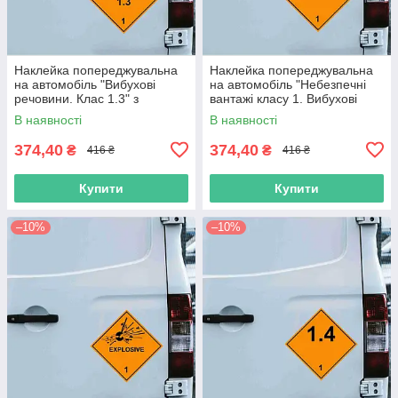
Наклейка попереджувальна
Наклейка попереджувальна
на автомобіль "Вибухові
на автомобіль "Небезпечні
речовини. Клас 1.3" з
вантажі класу 1. Вибухові
оракалу
речовини" з оракалу
В наявності
В наявності
374,40
374,40
₴
₴
416 ₴
416 ₴
Купити
Купити
–10%
–10%