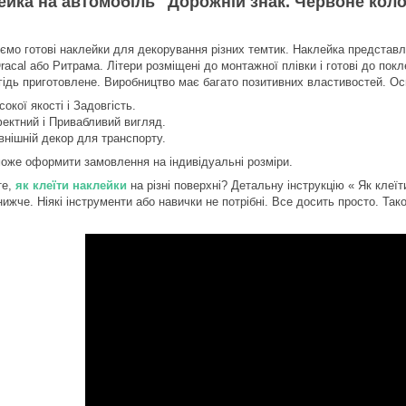
ейка на автомобіль "Дорожній знак. Червоне коло
ємо готові наклейки для декорування різних темтик. Наклейка представле
racal або Ритрама. Літери розміщені до монтажної плівки і готові до покл
гідь приготовлене. Виробництво має багато позитивних властивостей. Ос
сокої якості і Задовгість.
ектний і Привабливий вигляд.
внішній декор для транспорту.
може оформити замовлення на індивідуальні розміри.
те,
як клеїти наклейки
на різні поверхні? Детальну інструкцію « Як кле
нижче. Ніякі інструменти або навички не потрібні. Все досить просто. Та