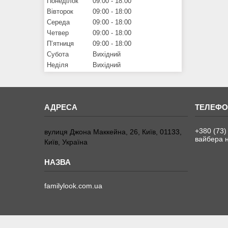
Понеділок
09:00
18:00
Вівторок
09:00
18:00
Середа
09:00
18:00
Четвер
09:00
18:00
Пʼятниця
09:00
18:00
Субота
Вихідний
Неділя
Вихідний
+380 (73)
вулиця Джона Маккейна, 26, Київ, 01133,
вайбера н
Київ, Україна
familylook.com.ua