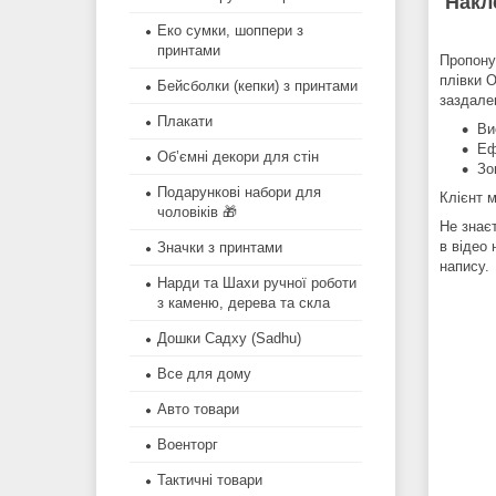
Накл
Еко сумки, шоппери з
принтами
Пропону
плівки O
Бейсболки (кепки) з принтами
заздале
Плакати
Ви
Еф
Об’ємні декори для стін
Зо
Подарункові набори для
Клієнт 
чоловіків 🎁
Не знає
в відео 
Значки з принтами
напису.
Нарди та Шахи ручної роботи
з каменю, дерева та скла
Дошки Садху (Sadhu)
Все для дому
Авто товари
Военторг
Тактичні товари