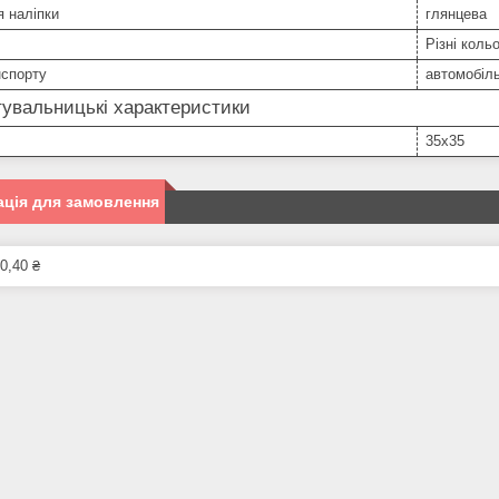
 наліпки
глянцева
Різні коль
нспорту
автомобіл
увальницькі характеристики
35х35
ція для замовлення
0,40 ₴