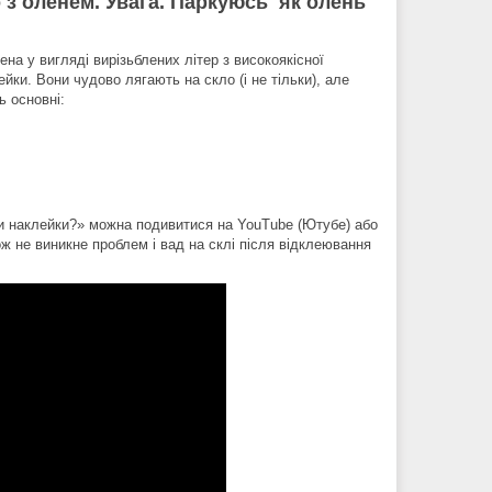
 з оленем. Увага. Паркуюсь як олень"
на у вигляді вирізьблених літер з високоякісної
ейки. Вони чудово лягають на скло (і не тільки), але
ь основні:
їти наклейки?» можна подивитися на YouTube (Ютубе) або
кож не виникне проблем і вад на склі після відклеювання