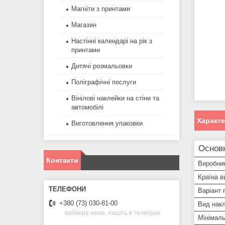
Магніти з принтами
Магазин
Настінні календарі на рік з
принтами
Дитячі розмальовки
Поліграфічні послуги
Вінілові наклейки на стіни та
автомобілі
Характ
Виготовлення упаковки
Основ
Контакти
Виробни
Країна в
Варіант 
+380 (73) 030-81-00
Вид нак
вайбера нема, пишіть в телеграм
Мінімал