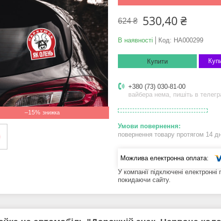
530,40 ₴
624 ₴
В наявності
Код:
НА000299
Купи
Купити
+380 (73) 030-81-00
вайбера нема, пишіть в телег
–15%
повернення товару протягом 14 д
У компанії підключені електронні
покидаючи сайту.