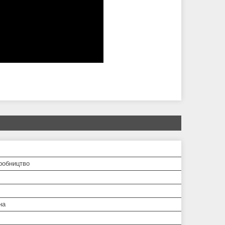
робництво
на