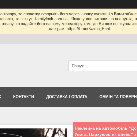
по товару, то спочатку оформіть його через кнопку купити, і з Вами зв'яж
оварів, то він тут: familylook.com.ua - Якщо у вас питання по послугах, 
му товару, то задайте його вашому менеджеру там, де Ви вже спілкувалис
телеграм: https://t.me/Kavun_Print
С
КОНТАКТИ
ДОСТАВКА І ОПЛАТА
ОБМІН ТА ПОВЕР
Наклейка на автомобіль "До
Увага. Паркуюсь як олень" з