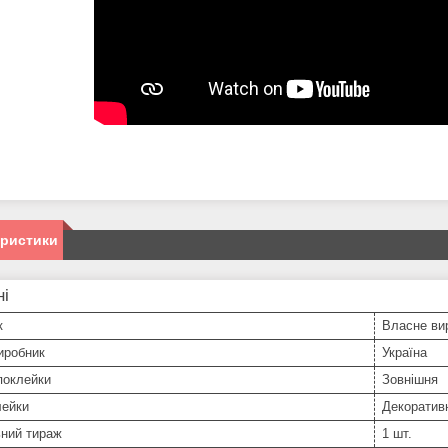
еристики
ні
к
Власне ви
иробник
Україна
поклейки
Зовнішня
лейки
Декоратив
ьний тираж
1 шт.