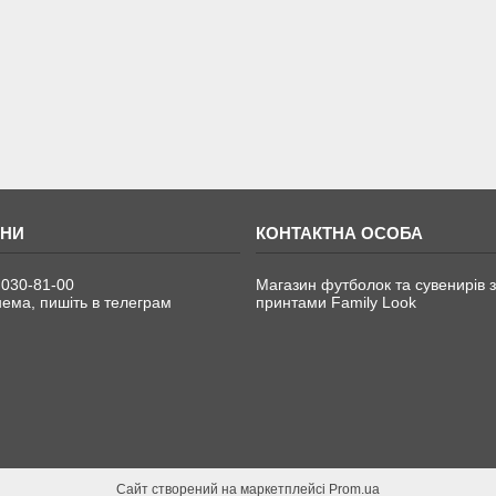
 030-81-00
Магазин футболок та сувенирів з
ема, пишіть в телеграм
принтами Family Look
Сайт створений на маркетплейсі
Prom.ua