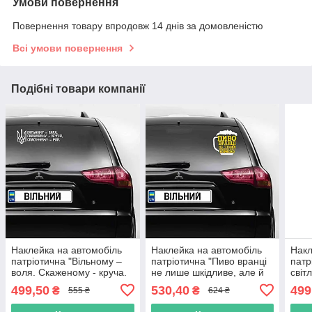
Умови повернення
Повернення товару впродовж 14 днів за домовленістю
Всі умови повернення
Подібні товари компанії
Наклейка на автомобіль
Наклейка на автомобіль
Накл
патріотична "Вільному –
патріотична "Пиво вранці
патр
воля. Скаженому - круча.
не лише шкідливе, але й
світ
Спасенному– рай" (колір
корисне" (колір плівки на
п.др
499,50
530,40
499
₴
₴
555 ₴
624 ₴
плівки на вибір клієнта) з
вибір клієнта) з оракалу
вибі
оракалу