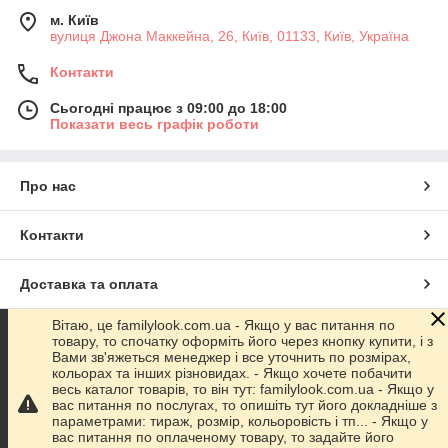
м. Київ
вулиця Джона Маккейна, 26, Київ, 01133, Київ, Україна
Контакти
Сьогодні працює з 09:00 до 18:00
Показати весь графік роботи
Про нас
Контакти
Доставка та оплата
Вітаю, це familylook.com.ua - Якщо у вас питання по
Графік роботи
товару, то спочатку оформіть його через кнопку купити, і з
Вами зв'яжеться менеджер і все уточнить по розмірах,
кольорах та інших різновидах. - Якщо хочете побачити
Повна версія сайту
весь каталог товарів, то він тут: familylook.com.ua - Якщо у
вас питання по послугах, то опишіть тут його докладніше з
параметрами: тираж, розмір, кольоровість і тп... - Якщо у
Сайт створено на маркетплейсі
Prom.ua
вас питання по оплаченому товару, то задайте його