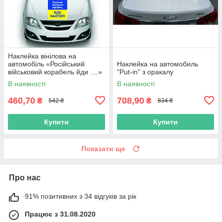
Наклейка вінілова на
автомобіль «Російський
Наклейка на автомобиль
військовий корабель йди ....»
"Put-in" з оракалу
з оракалу
В наявності
В наявності
460,70
708,90
₴
₴
542 ₴
834 ₴
Купити
Купити
Показати ще
Про нас
91% позитивних з 34 відгуків за рік
Працює з 31.08.2020