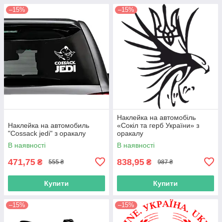
–15%
–15%
Наклейка на автомобіль
Наклейка на автомобиль
«Сокіл та герб України» з
"Cossack jedi" з оракалу
оракалу
В наявності
В наявності
471,75
838,95
₴
₴
555 ₴
987 ₴
Купити
Купити
–15%
–15%