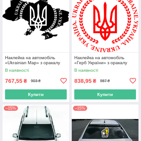
Наклейка на автомобіль
Наклейка на автомобіль
«Ukrainian Map» з оракалу
«Герб України» з оракалу
В наявності
В наявності
767,55
838,95
₴
₴
903 ₴
987 ₴
Купити
Купити
–15%
–15%