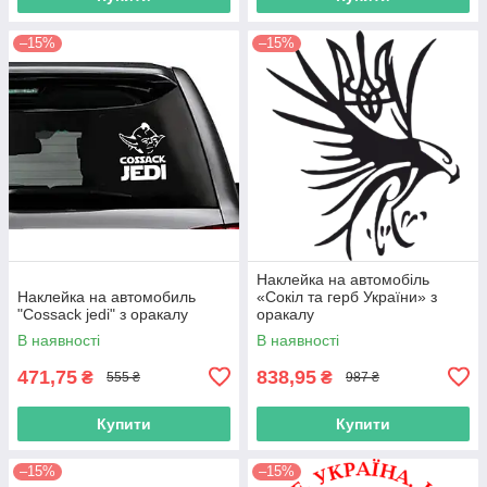
–15%
–15%
Наклейка на автомобіль
Наклейка на автомобиль
«Сокіл та герб України» з
"Cossack jedi" з оракалу
оракалу
В наявності
В наявності
471,75
838,95
₴
₴
555 ₴
987 ₴
Купити
Купити
–15%
–15%