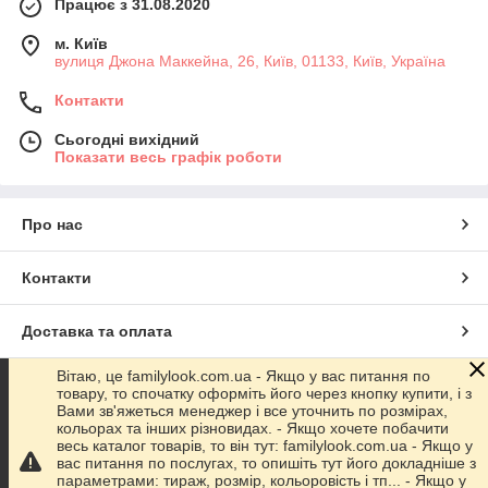
Працює з 31.08.2020
м. Київ
вулиця Джона Маккейна, 26, Київ, 01133, Київ, Україна
Контакти
Сьогодні вихідний
Показати весь графік роботи
Про нас
Контакти
Доставка та оплата
Вітаю, це familylook.com.ua - Якщо у вас питання по
Графік роботи
товару, то спочатку оформіть його через кнопку купити, і з
Вами зв'яжеться менеджер і все уточнить по розмірах,
кольорах та інших різновидах. - Якщо хочете побачити
Повна версія сайту
весь каталог товарів, то він тут: familylook.com.ua - Якщо у
вас питання по послугах, то опишіть тут його докладніше з
параметрами: тираж, розмір, кольоровість і тп... - Якщо у