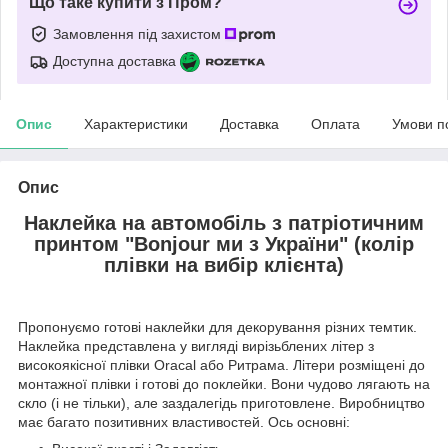
Що таке купити з Пром?
Замовлення під захистом
Доступна доставка
Опис
Характеристики
Доставка
Оплата
Умови п
Опис
Наклейка на автомобіль з патріотичним
принтом "Bonjour ми з України" (колір
плівки на вибір клієнта)
Пропонуємо готові наклейки для декорування різних темтик.
Наклейка представлена у вигляді вирізьблених літер з
високоякісної плівки Oracal або Ритрама. Літери розміщені до
монтажної плівки і готові до поклейки. Вони чудово лягають на
скло (і не тільки), але заздалегідь приготовлене. Виробництво
має багато позитивних властивостей. Ось основні: