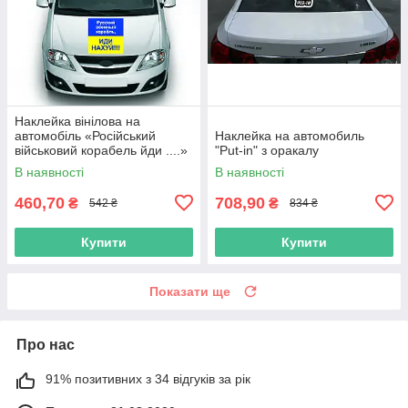
Наклейка вінілова на
автомобіль «Російський
Наклейка на автомобиль
військовий корабель йди ....»
"Put-in" з оракалу
з оракалу
В наявності
В наявності
460,70
708,90
₴
₴
542 ₴
834 ₴
Купити
Купити
Показати ще
Про нас
91% позитивних з 34 відгуків за рік