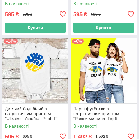
Тризуб" Push IT
козачок" Push IT
В наявності
В наявності
595
595
₴
₴
695 ₴
695 ₴
Купити
Купити
–14%
–6%
Дитячий боді білий з
Парні футболки з
патріотичним принтом
патріотичним принтом
"Ukraine. Україна" Push IT
"Разом ми сила. Герб
України. Прапор України.
В наявності
В наявності
Соняшник" Push IT
595
1 492
₴
₴
695 ₴
1 592 ₴