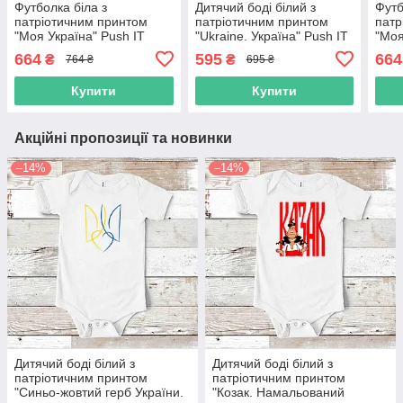
Футболка біла з
Дитячий боді білий з
Футб
патріотичним принтом
патріотичним принтом
патр
"Моя Україна" Push IT
"Ukraine. Україна" Push IT
"Моя
IT
664
595
664
₴
₴
764 ₴
695 ₴
Купити
Купити
Акційні пропозиції та новинки
–14%
–14%
Дитячий боді білий з
Дитячий боді білий з
патріотичним принтом
патріотичним принтом
"Синьо-жовтий герб України.
"Козак. Намальований