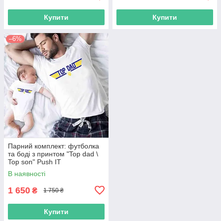
Купити
Купити
–6%
Парний комплект: футболка
та боді з принтом "Top dad \
Top son" Push IT
В наявності
1 650
₴
1 750 ₴
Купити