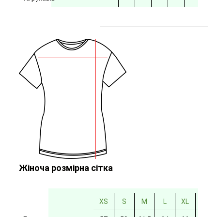
Жіноча розмірна сітка
XS
S
M
L
XL
2XL