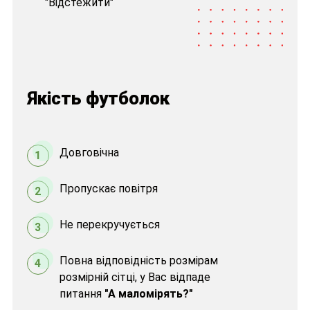
"Відстежити"
Якість футболок
Довговічна
1
Пропускає повітря
2
Не перекручується
3
Повна відповідність розмірам
4
розмірній сітці, у Вас відпаде
питання
"А маломірять?"