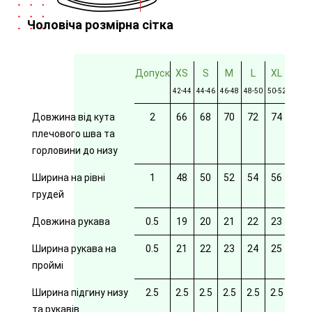
Чоловіча розмірна сітка
Допуск
XS
S
M
L
XL
2XL
42-44
44-46
46-48
48-50
50-52
52-54
Довжина від кута
2
66
68
70
72
74
76
плечового шва та
горловини до низу
Ширина на рівні
1
48
50
52
54
56
58
грудей
Довжина рукава
0.5
19
20
21
22
23
24
Ширина рукава на
0.5
21
22
23
24
25
26
проймі
Ширина підгину низу
2.5
2.5
2.5
2.5
2.5
2.5
2.5
та рукавів