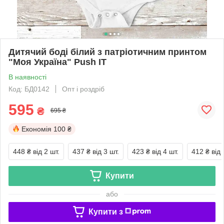
Дитячий боді білий з патріотичним принтом
"Моя Україна" Push IT
В наявності
Код: БД0142
Опт і роздріб
595
₴
695 ₴
Економія
100 ₴
448 ₴
від 2 шт.
437 ₴
від 3 шт.
423 ₴
від 4 шт.
412 ₴
від 
Купити
або
Купити з