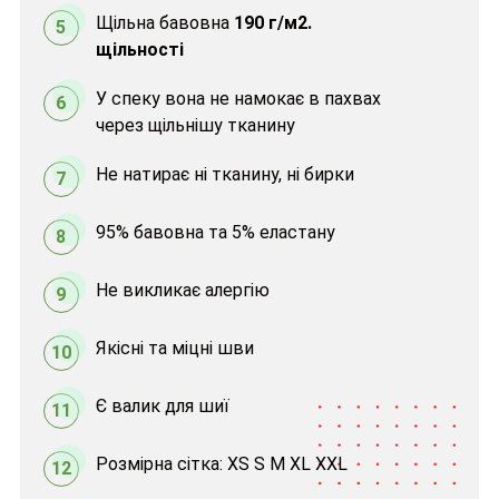
Щільна бавовна
190 г/м2.
5
щільності
У спеку вона не намокає в пахвах
6
через щільнішу тканину
Не натирає ні тканину, ні бирки
7
95% бавовна та 5% еластану
8
Не викликає алергію
9
Якісні та міцні шви
10
Є валик для шиї
11
Розмірна сітка: XS S M XL XXL
12