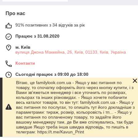
Про нас
91% позитивних з 34 відгуків за рік
Працює з 31.08.2020
м. Київ
вулиця Джона Маккейна, 26, Київ, 01133, Київ, Україна
Контакти
Сьогодні працює з 09:00 до 18:00
Показати весь графік роботи
Вітаю, це familylook.com.ua - Якщо у вас питання по
товару, то спочатку оформіть його через кнопку купити, і з
Вами зв'яжеться менеджер і все уточнить по розмірах,
кольорах та інших різновидах. - Якщо хочете побачити
Про нас
весь каталог товарів, то він тут: familylook.com.ua - Якщо у
вас питання по послугах, то опишіть тут його докладніше з
параметрами: тираж, розмір, кольоровість і тп... - Якщо у
Контакти
вас питання по оплаченому товару, то задайте його
вашому менеджеру там, де Ви вже спілкувались, так буде
швидше Якщо треба інша швидка відповідь, то пишіть в
Доставка та оплата
телеграм: https://t.me/Kavun_Print