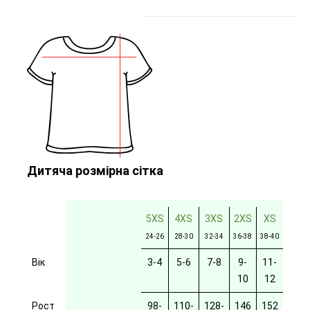
Дитяча розмірна сітка
5XS
4XS
3XS
2XS
XS
24-26
28-30
32-34
36-38
38-40
Вік
3-4
5-6
7-8
9-
11-
10
12
Рост
98-
110-
128-
146
152