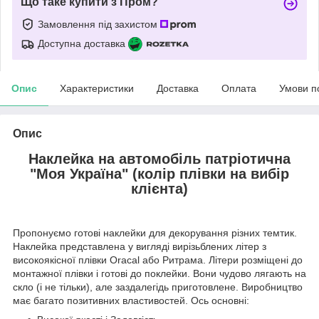
Що таке купити з Пром?
Замовлення під захистом
Доступна доставка
Опис
Характеристики
Доставка
Оплата
Умови п
Опис
Наклейка на автомобіль патріотична
"Моя Україна" (колір плівки на вибір
клієнта)
Пропонуємо готові наклейки для декорування різних темтик.
Наклейка представлена у вигляді вирізьблених літер з
високоякісної плівки Oracal або Ритрама. Літери розміщені до
монтажної плівки і готові до поклейки. Вони чудово лягають на
скло (і не тільки), але заздалегідь приготовлене. Виробництво
має багато позитивних властивостей. Ось основні: