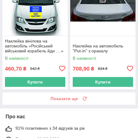
Наклейка вінілова на
автомобіль «Російський
Наклейка на автомобиль
військовий корабель йди ....»
"Put-in" з оракалу
з оракалу
В наявності
В наявності
460,70
708,90
₴
₴
542 ₴
834 ₴
Купити
Купити
Показати ще
Про нас
91% позитивних з 34 відгуків за рік