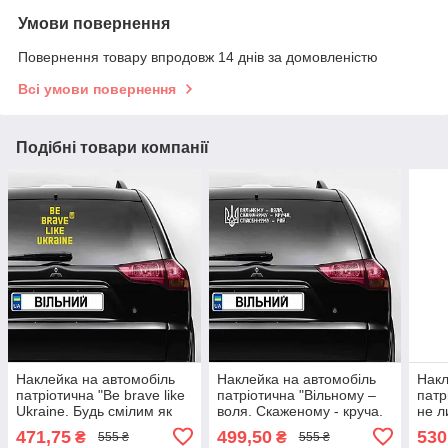
Умови повернення
Повернення товару впродовж 14 днів за домовленістю
Всі умови повернення
Подібні товари компанії
Наклейка на автомобіль
Наклейка на автомобіль
Накл
патріотична "Be brave like
патріотична "Вільному –
патр
Ukraine. Будь смілим як
воля. Скаженому - круча.
не л
Україна" (колір плівки на
Спасенному– рай" (колір
кори
471,75
499,50
530
₴
₴
555 ₴
555 ₴
вибір клієнта) з оракалу
плівки на вибір клієнта) з
вибі