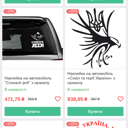
–15%
–15%
Наклейка на автомобіль
Наклейка на автомобиль
«Сокіл та герб України» з
"Cossack jedi" з оракалу
оракалу
В наявності
В наявності
471,75
838,95
₴
₴
555 ₴
987 ₴
Купити
Купити
–15%
–15%