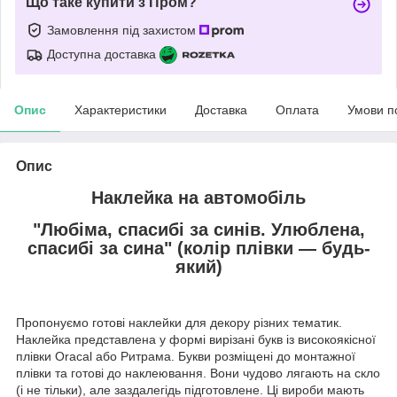
Що таке купити з Пром?
Замовлення під захистом
Доступна доставка
Опис
Характеристики
Доставка
Оплата
Умови п
Опис
Наклейка на автомобіль
"Любіма, спасибі за синів. Улюблена,
спасибі за сина" (колір плівки — будь-
який)
Пропонуємо готові наклейки для декору різних тематик.
Наклейка представлена у формі вирізані букв із високоякісної
плівки Oracal або Ритрама. Букви розміщені до монтажної
плівки та готові до наклеювання. Вони чудово лягають на скло
(і не тільки), але заздалегідь підготовлене. Ці вироби мають