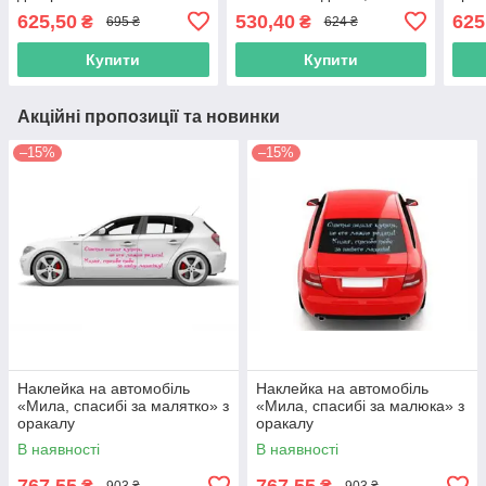
автомобіль "Adiyogi.
корисне" (колір плівки на
625,50
530,40
625
₴
₴
695 ₴
624 ₴
Адійогі" (будь-який колір
вибір клієнта) з оракалу
плівки) з оракалу
Купити
Купити
Акційні пропозиції та новинки
–15%
–15%
Наклейка на автомобіль
Наклейка на автомобіль
«Мила, спасибі за малятко» з
«Мила, спасибі за малюка» з
оракалу
оракалу
В наявності
В наявності
767,55
767,55