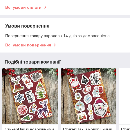
Всі умови оплати
Умови повернення
Повернення товару впродовж 14 днів за домовленістю
Всі умови повернення
Подібні товари компанії
СтикерПак із новорічними
СтикерПак із новорічними
Стик