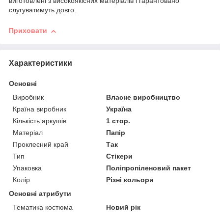
виготовлені з високоякісних матеріалів і гарантовано
слугуватимуть довго.
Приховати
Характеристики
Основні
Виробник
Власне виробництво
Країна виробник
Україна
Кількість аркушів
1 стор.
Матеріал
Папір
Проклеєний край
Так
Тип
Стікери
Упаковка
Поліпропіленовий пакет
Колір
Різні кольори
Основні атрибути
Тематика костюма
Новий рік