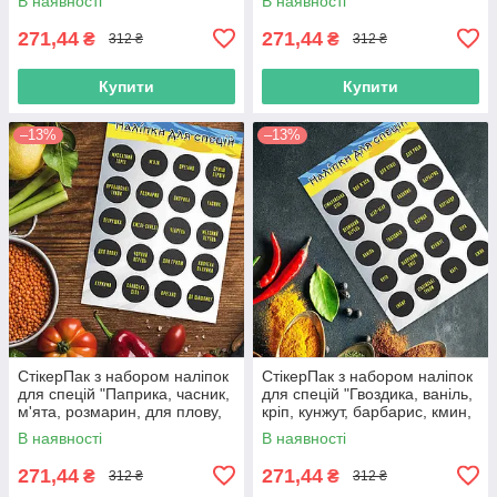
В наявності
В наявності
271,44
271,44
₴
₴
312 ₴
312 ₴
Купити
Купити
–13%
–13%
СтікерПак з набором наліпок
СтікерПак з набором наліпок
для спецій "Паприка, часник,
для спецій "Гвоздика, ваніль,
м'ята, розмарин, для плову,
кріп, кунжут, барбарис, кмин,
суміш перців тощо".
базилік, карі тощо".
В наявності
В наявності
271,44
271,44
₴
₴
312 ₴
312 ₴