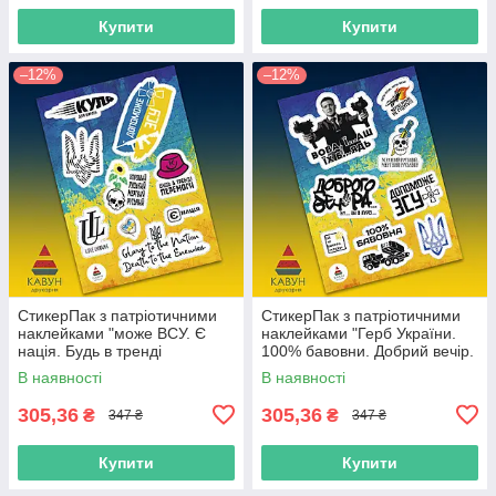
Купити
Купити
–12%
–12%
СтикерПак з патріотичними
СтикерПак з патріотичними
наклейками "може ВСУ. Є
наклейками "Герб України.
нація. Будь в тренді
100% бавовни. Добрий вечір.
перемоги. Love Ukraine"
Допоможе ВСУ. Мертвий
В наявності
В наявності
російський".
305,36
305,36
₴
₴
347 ₴
347 ₴
Купити
Купити