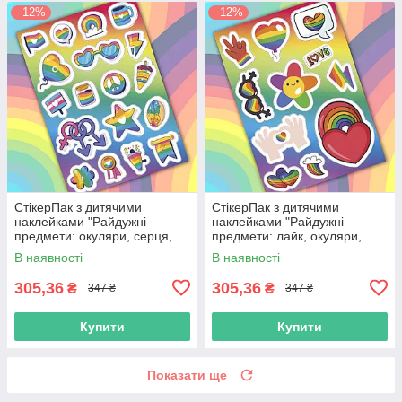
–12%
–12%
СтікерПак з дитячими
СтікерПак з дитячими
наклейками "Райдужні
наклейками "Райдужні
предмети: окуляри, серця,
предмети: лайк, окуляри,
зірка, чашка, прапор, квітка"
серце, веселка, квітка,
В наявності
В наявності
блискавка"
305,36
305,36
₴
₴
347 ₴
347 ₴
Купити
Купити
Показати ще