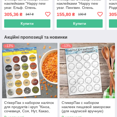
наклейками "Happy new
наклейками "Happy new
накл
year. Ельф. Олень.
year. Пингвин. Олень.
Різд
Ялинка. дід Мороз. Сім'я
Елка. Діди Морози. Сім'я
305,36
155,80
305
₴
₴
347 ₴
190 ₴
собак. Сніговик"
собак. Сніговик"
Купити
Купити
Акційні пропозиції та новинки
–13%
–13%
СтікерПак з набором наліпок
СтикерПак с набором
для продуктів і круп "Кіноа,
наклеек пищевой заморозки
сочевиця, Соя, Нут, Какао,
(для надписей вручную)
Сода, Чіа, Маш та ін."