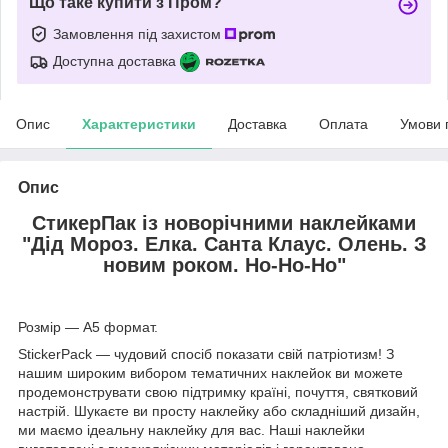
Що таке купити з Пром?
Замовлення під захистом
Доступна доставка
Опис
Характеристики
Доставка
Оплата
Умови 
Опис
СтикерПак із новорічними наклейками
"Дід Мороз. Елка. Санта Клаус. Олень. З
новим роком. Ho-Ho-Ho"
Розмір — А5 формат.
StickerPack — чудовий спосіб показати свій патріотизм! З
нашим широким вибором тематичних наклейок ви можете
продемонструвати свою підтримку країні, почуття, святковий
настрій. Шукаєте ви просту наклейку або складніший дизайн,
ми маємо ідеальну наклейку для вас. Наші наклейки