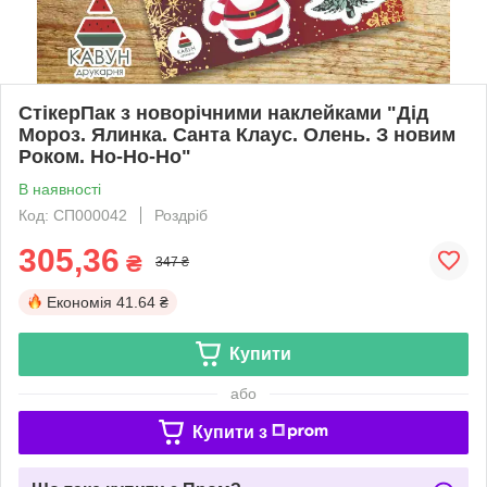
СтікерПак з новорічними наклейками "Дід
Мороз. Ялинка. Санта Клаус. Олень. З новим
Роком. Ho-Ho-Ho"
В наявності
Код: СП000042
Роздріб
305,36
₴
347 ₴
Економія
41.64 ₴
Купити
або
Купити з