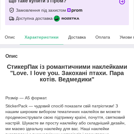
Що таке купити з Пром?
Замовлення під захистом
Доступна доставка
Опис
Характеристики
Доставка
Оплата
Умови 
Опис
СтикерПак із романтичними наклейками
"Love. I love you. Закохані птахи. Пара
котів. Ведмедики"
Розмір — А5 формат.
StickerPack — чудовий спосіб показати свій патріотизм! З
нашим широким вибором тематичних наклейок ви можете
продемонструвати свою підтримку країні, почуття, святковий
настрій. Шукаєте ви просту наклейку або складніший дизайн,
ми маємо ідеальну наклейку для вас. Наші наклейки