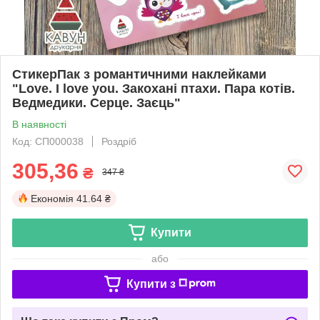
СтикерПак з романтичними наклейками
"Love. I love you. Закохані птахи. Пара котів.
Ведмедики. Серце. Заєць"
В наявності
Код: СП000038
Роздріб
305,36
₴
347 ₴
Економія
41.64 ₴
Купити
або
Купити з