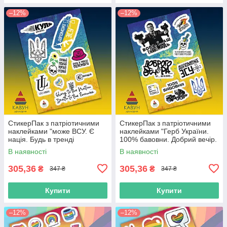
–12%
–12%
СтикерПак з патріотичними
СтикерПак з патріотичними
наклейками "може ВСУ. Є
наклейками "Герб України.
нація. Будь в тренді
100% бавовни. Добрий вечір.
перемоги. Love Ukraine"
Допоможе ВСУ. Мертвий
В наявності
В наявності
російський".
305,36
305,36
₴
₴
347 ₴
347 ₴
Купити
Купити
–12%
–12%