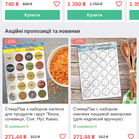
окулярах" Push IT
Коль
740
1 350
1 3
₴
₴
840 ₴
1 750 ₴
Push
Купити
Купити
Акційні пропозиції та новинки
–13%
–13%
СтікерПак з набором наліпок
СтикерПак с набором
для продуктів і круп "Кіноа,
наклеек пищевой заморозки
сочевиця, Соя, Нут, Какао,
(для надписей вручную)
Сода, Чіа, Маш та ін."
В наявності
В наявності
271,44
271,44
₴
₴
312 ₴
312 ₴