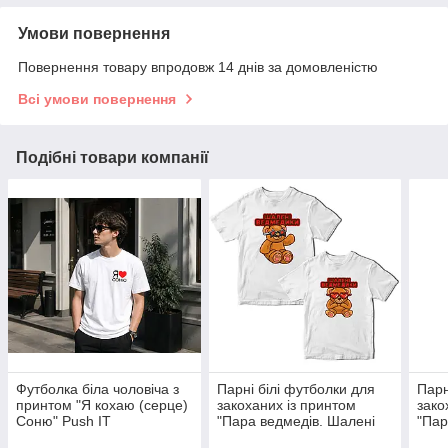
Умови повернення
Повернення товару впродовж 14 днів за домовленістю
Всі умови повернення
Подібні товари компанії
Футболка біла чоловіча з
Парні білі футболки для
Парн
принтом "Я кохаю (серце)
закоханих із принтом
зако
Соню" Push IT
"Пара ведмедів. Шалені
"Пар
ведмедики. Ведмедики в
Соло