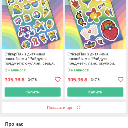
СтікерПак з дитячими
СтікерПак з дитячими
наклейками "Райдужні
наклейками "Райдужні
предмети: окуляри, серця,
предмети: лайк, окуляри,
зірка, чашка, прапор, квітка"
серце, веселка, квітка,
В наявності
В наявності
блискавка"
305,36
305,36
₴
₴
347 ₴
347 ₴
Купити
Купити
Показати ще
Про нас