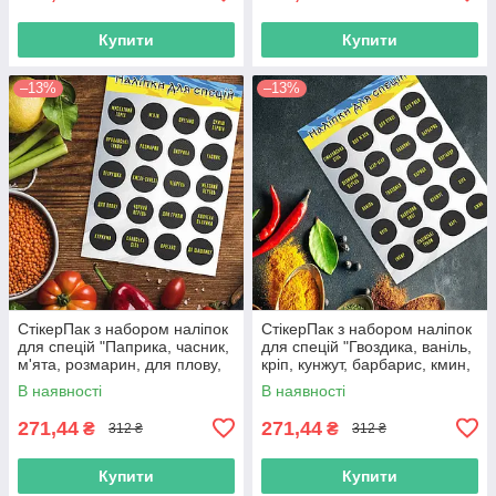
Купити
Купити
–13%
–13%
СтікерПак з набором наліпок
СтікерПак з набором наліпок
для спецій "Паприка, часник,
для спецій "Гвоздика, ваніль,
м'ята, розмарин, для плову,
кріп, кунжут, барбарис, кмин,
суміш перців тощо".
базилік, карі тощо".
В наявності
В наявності
271,44
271,44
₴
₴
312 ₴
312 ₴
Купити
Купити