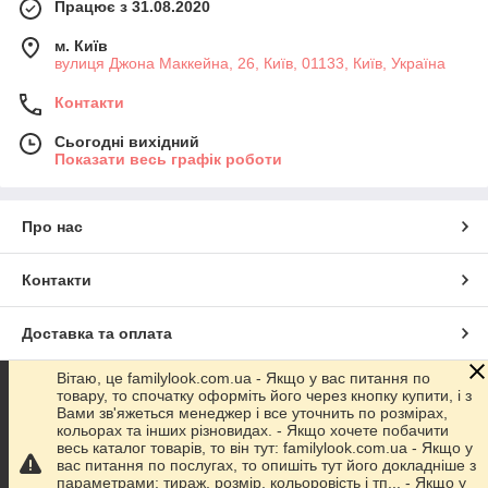
Працює з 31.08.2020
м. Київ
вулиця Джона Маккейна, 26, Київ, 01133, Київ, Україна
Контакти
Сьогодні вихідний
Показати весь графік роботи
Про нас
Контакти
Доставка та оплата
Вітаю, це familylook.com.ua - Якщо у вас питання по
Графік роботи
товару, то спочатку оформіть його через кнопку купити, і з
Вами зв'яжеться менеджер і все уточнить по розмірах,
кольорах та інших різновидах. - Якщо хочете побачити
Повна версія сайту
весь каталог товарів, то він тут: familylook.com.ua - Якщо у
вас питання по послугах, то опишіть тут його докладніше з
параметрами: тираж, розмір, кольоровість і тп... - Якщо у