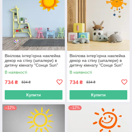
Вінілова інтер'єрна наклейка
Вінілова інтер'єрна наклейка
декор на стіну (шпалери) в
декор на стіну (шпалери) в
дитячу кімнату "Сонце Sun"
дитячу кімнату "Сонце Sun"
самоклеюча з Оракалу
самоклеюча з Оракалу
В наявності
В наявності
734
734
₴
₴
834 ₴
834 ₴
Купити
Купити
–12%
–12%