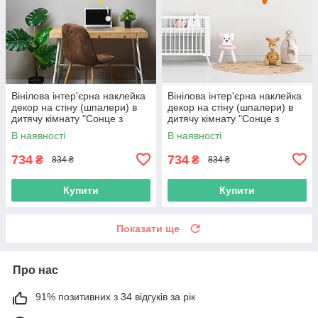
Вінілова інтер'єрна наклейка
Вінілова інтер'єрна наклейка
декор на стіну (шпалери) в
декор на стіну (шпалери) в
дитячу кімнату "Сонце з
дитячу кімнату "Сонце з
променями Sun" з Оракала
променями Sun" з Оракала
В наявності
В наявності
734
734
₴
₴
834 ₴
834 ₴
Купити
Купити
Показати ще
Про нас
91% позитивних з 34 відгуків за рік