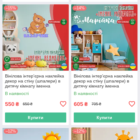
–15%
–14%
Вінілова інтер'єрна наклейка
Вінілова інтер'єрна наклейка
декор на стіну (шпалери) в
декор на стіну (шпалери) в
дитячу кімнату іменна
дитячу кімнату іменна
"Ведмедик" з Оракалу
"Метелики" з Оракалу
В наявності
В наявності
550
605
₴
₴
650 ₴
705 ₴
Купити
Купити
–12%
–12%