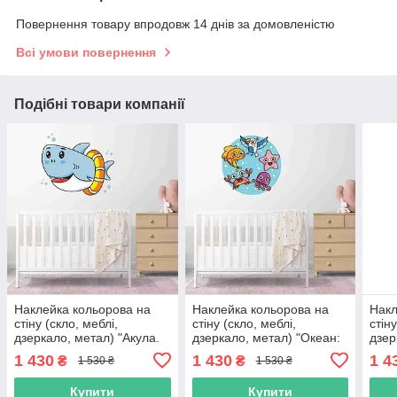
Повернення товару впродовж 14 днів за домовленістю
Всі умови повернення
Подібні товари компанії
Наклейка кольорова на
Наклейка кольорова на
Накл
стіну (скло, меблі,
стіну (скло, меблі,
стін
дзеркало, метал) "Акула.
дзеркало, метал) "Океан:
дзер
Підводний світ" з оракалу
риба, краб, восьминіг,
"Пап
1 430
1 430
1 4
₴
₴
1 530 ₴
1 530 ₴
зірка, птах" з оракалу
хвил
з ор
Купити
Купити