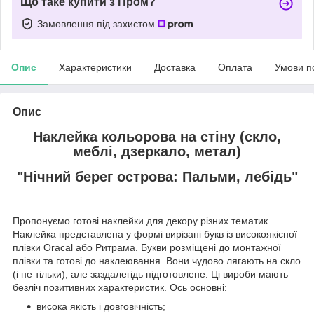
Що таке купити з Пром?
Замовлення під захистом
Опис
Характеристики
Доставка
Оплата
Умови п
Опис
Наклейка кольорова на стіну (скло,
меблі, дзеркало, метал)
"Нічний берег острова: Пальми, лебідь"
Пропонуємо готові наклейки для декору різних тематик.
Наклейка представлена у формі вирізані букв із високоякісної
плівки Oracal або Ритрама. Букви розміщені до монтажної
плівки та готові до наклеювання. Вони чудово лягають на скло
(і не тільки), але заздалегідь підготовлене. Ці вироби мають
безліч позитивних характеристик. Ось основні:
висока якість і довговічність;