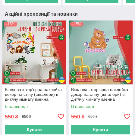
Акційні пропозиції та новинки
–15%
–15%
Вінілова інтер'єрна наклейка
Вінілова інтер'єрна наклейка
декор на стіну (шпалери) в
декор на стіну (шпалери) в
дитячу кімнату іменна
дитячу кімнату іменна
"Африка" з Оракалу
"Ведмедиця" з Оракалу
В наявності
В наявності
550
550
₴
₴
650 ₴
650 ₴
Купити
Купити