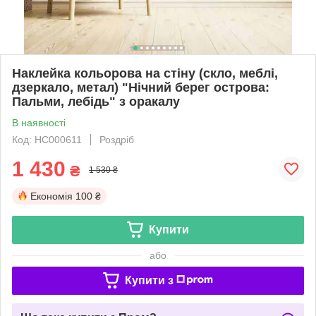
Наклейка кольорова на стіну (скло, меблі,
дзеркало, метал) "Нічний берег острова:
Пальми, лебідь" з оракалу
В наявності
Код: НС000611
Роздріб
1 430
₴
1 530 ₴
Економія
100 ₴
Купити
або
Купити з