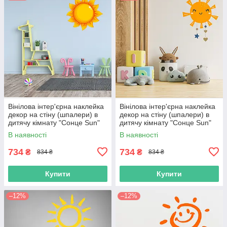
Вінілова інтер'єрна наклейка
Вінілова інтер'єрна наклейка
декор на стіну (шпалери) в
декор на стіну (шпалери) в
дитячу кімнату "Сонце Sun"
дитячу кімнату "Сонце Sun"
самоклеюча з Оракалу
самоклеюча з Оракалу
В наявності
В наявності
734
734
₴
₴
834 ₴
834 ₴
Купити
Купити
–12%
–12%