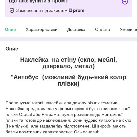
Що таке купити з Пром?
Замовлення під захистом
Опис
Характеристики
Доставка
Оплата
Умови п
Опис
Наклейка на стіну (скло, меблі,
дзеркало, метал)
"Автобус (можливий будь-який колір
плівки)
Пропонуємо готові наклейки для декору різних тематик.
Наклейка представлена у формі вирізані букв із високоякісної
плівки Oracal або Ритрама. Букви розміщені до монтажної
плівки та готові до наклеювання. Вони чудово лягають на скло
(і не тільки), але заздалегідь підготовлене. Ці вироби мають
безліч позитивних характеристик. Ось основні: