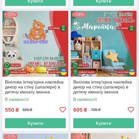
Купити
Купити
–15%
–14%
Вінілова інтер'єрна наклейка
Вінілова інтер'єрна наклейка
декор на стіну (шпалери) в
декор на стіну (шпалери) в
дитячу кімнату іменна
дитячу кімнату іменна
"Ведмедик" з Оракалу
"Метелики" з Оракалу
В наявності
В наявності
550
605
₴
₴
650 ₴
705 ₴
Купити
Купити
–12%
–12%