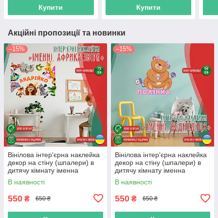
який колір з
який колір плівки)"
який
Купити
Купити
Акційні пропозиції та новинки
–15%
–15%
Вінілова інтер'єрна наклейка
Вінілова інтер'єрна наклейка
декор на стіну (шпалери) в
декор на стіну (шпалери) в
дитячу кімнату іменна
дитячу кімнату іменна
"Африка" з Оракалу
"Ведмедиця" з Оракалу
В наявності
В наявності
550
550
₴
₴
650 ₴
650 ₴