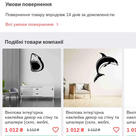
Умови повернення
Повернення товару впродовж 14 днів за домовленістю
Всі умови повернення
Подібні товари компанії
Вінілова інтер'єрна
Вінілова інтер'єрна
Віні
наклейка декор на стіну та
наклейка декор на стіну та
накл
шпалери (скло, меблі,
шпалери (скло, меблі,
шпал
дзеркало, метал) "Голова
дзеркало, метал)
дзер
1 012
1 012
1 0
₴
₴
1 112 ₴
1 112 ₴
акули (можливий будь-
"Дельфін (можливий будь-
на х