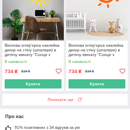
Вінілова інтер'єрна наклейка
Вінілова інтер'єрна наклейка
декор на стіну (шпалери) в
декор на стіну (шпалери) в
дитячу кімнату "Сонце з
дитячу кімнату "Сонце з
променями Sun" з Оракала
променями Sun" з Оракала
В наявності
В наявності
734
734
₴
₴
834 ₴
834 ₴
Купити
Купити
Показати ще
Про нас
91% позитивних з 34 відгуків за рік