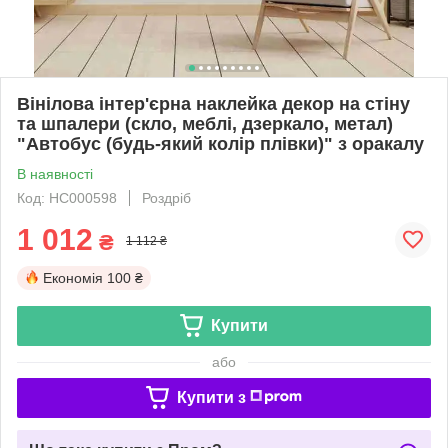
Вінілова інтер'єрна наклейка декор на стіну
та шпалери (скло, меблі, дзеркало, метал)
"Автобус (будь-який колір плівки)" з оракалу
В наявності
Код: НС000598
Роздріб
1 012
₴
1 112 ₴
Економія
100 ₴
Купити
або
Купити з