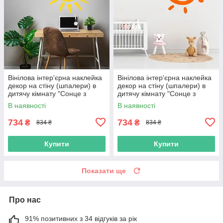
Вінілова інтер'єрна наклейка
Вінілова інтер'єрна наклейка
декор на стіну (шпалери) в
декор на стіну (шпалери) в
дитячу кімнату "Сонце з
дитячу кімнату "Сонце з
променями Sun" з Оракала
променями Sun" з Оракала
В наявності
В наявності
734
734
₴
₴
834 ₴
834 ₴
Купити
Купити
Показати ще
Про нас
91% позитивних з 34 відгуків за рік