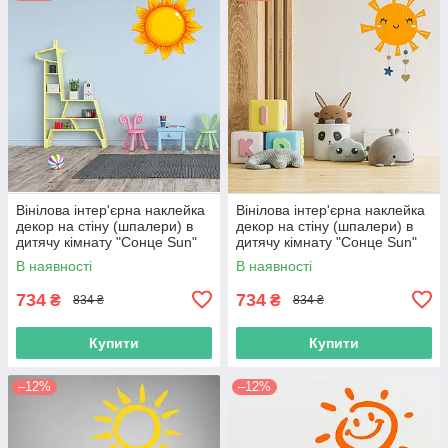
Вінілова інтер'єрна наклейка
Вінілова інтер'єрна наклейка
декор на стіну (шпалери) в
декор на стіну (шпалери) в
дитячу кімнату "Сонце Sun"
дитячу кімнату "Сонце Sun"
самоклеюча з Оракалу
самоклеюча з Оракалу
В наявності
В наявності
734
734
₴
₴
834 ₴
834 ₴
Купити
Купити
–12%
–12%