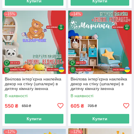
Купити
Купити
–15%
–14%
Вінілова інтер'єрна наклейка
Вінілова інтер'єрна наклейка
декор на стіну (шпалери) в
декор на стіну (шпалери) в
дитячу кімнату іменна
дитячу кімнату іменна
"Ведмедик" з Оракалу
"Метелики" з Оракалу
В наявності
В наявності
550
605
₴
₴
650 ₴
705 ₴
Купити
Купити
–12%
–12%