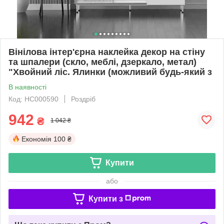
Вінілова інтер'єрна наклейка декор на стіну
та шпалери (скло, меблі, дзеркало, метал)
"Хвойний ліс. Ялинки (можливий будь-який з
В наявності
Код: НС000590
Роздріб
942
₴
1 042 ₴
Економія
100 ₴
Купити
або
Купити з