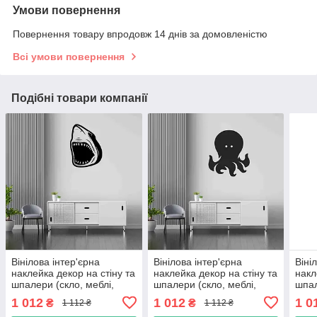
Умови повернення
Повернення товару впродовж 14 днів за домовленістю
Всі умови повернення
Подібні товари компанії
Вінілова інтер'єрна
Вінілова інтер'єрна
Віні
наклейка декор на стіну та
наклейка декор на стіну та
накл
шпалери (скло, меблі,
шпалери (скло, меблі,
шпал
дзеркало, метал) "Голова
дзеркало, метал)
дзер
1 012
1 012
1 0
₴
₴
1 112 ₴
1 112 ₴
акули (можливий будь-
"Восьминіг (можливий
на х