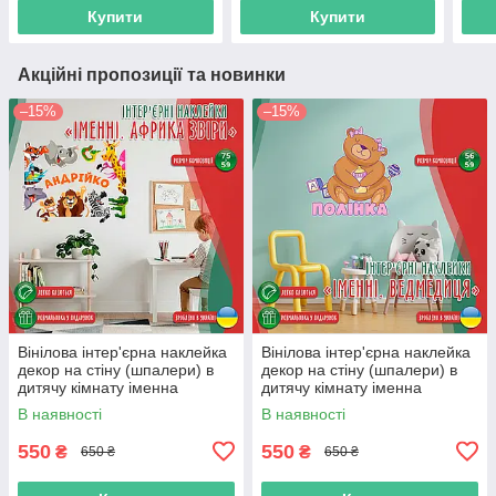
який колір з
будь-який колір з
який
Купити
Купити
Акційні пропозиції та новинки
–15%
–15%
Вінілова інтер'єрна наклейка
Вінілова інтер'єрна наклейка
декор на стіну (шпалери) в
декор на стіну (шпалери) в
дитячу кімнату іменна
дитячу кімнату іменна
"Африка" з Оракалу
"Ведмедиця" з Оракалу
В наявності
В наявності
550
550
₴
₴
650 ₴
650 ₴