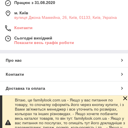
Працює з 31.08.2020
м. Київ
вулиця Джона Маккейна, 26, Київ, 01133, Київ, Україна
Контакти
Сьогодні вихідний
Показати весь графік роботи
Про нас
Контакти
Доставка та оплата
Вітаю, це familylook.com.ua - Якщо у вас питання по
Графік роботи
товару, то спочатку оформіть його через кнопку купити, і з
Вами зв'яжеться менеджер і все уточнить по розмірах,
кольорах та інших різновидах. - Якщо хочете побачити
Повна версія сайту
весь каталог товарів, то він тут: familylook.com.ua - Якщо у
вас питання по послугах, то опишіть тут його докладніше з
параметрами: тираж, розмір, кольоровість і тп... - Якщо у