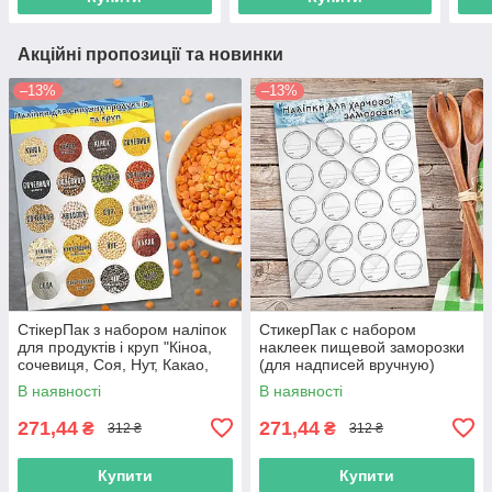
Акційні пропозиції та новинки
–13%
–13%
СтікерПак з набором наліпок
СтикерПак с набором
для продуктів і круп "Кіноа,
наклеек пищевой заморозки
сочевиця, Соя, Нут, Какао,
(для надписей вручную)
Сода, Чіа, Маш та ін."
В наявності
В наявності
271,44
271,44
₴
₴
312 ₴
312 ₴
Купити
Купити