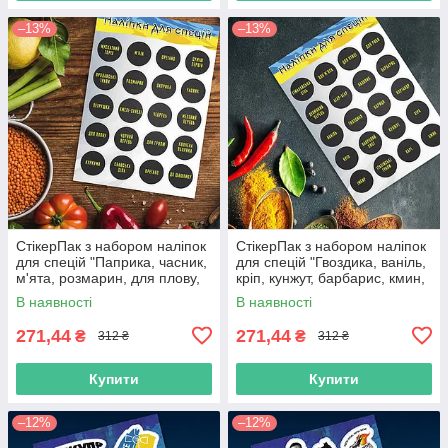
–13%
–13%
СтікерПак з набором наліпок
СтікерПак з набором наліпок
для спецій "Паприка, часник,
для спецій "Гвоздика, ваніль,
м'ята, розмарин, для плову,
кріп, кунжут, барбарис, кмин,
суміш перців тощо".
базилік, карі тощо".
В наявності
В наявності
271,44
271,44
₴
₴
312 ₴
312 ₴
Купити
Купити
–12%
–12%