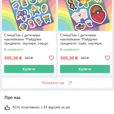
СтікерПак з дитячими
СтікерПак з дитячими
наклейками "Райдужні
наклейками "Райдужні
предмети: окуляри, серця,
предмети: лайк, окуляри,
зірка, чашка, прапор, квітка"
серце, веселка, квітка,
В наявності
В наявності
блискавка"
305,36
305,36
₴
₴
347 ₴
347 ₴
Купити
Купити
Показати ще
Про нас
91% позитивних з 34 відгуків за рік