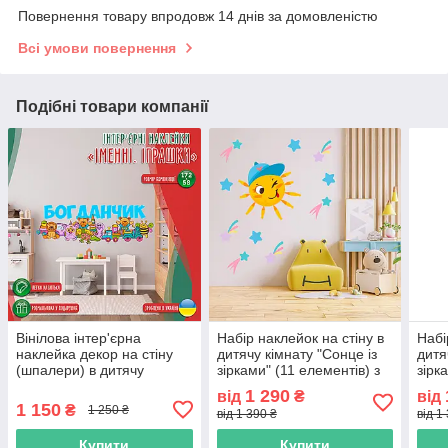
Повернення товару впродовж 14 днів за домовленістю
Всі умови повернення
Подібні товари компанії
Вінілова інтер'єрна
Набір наклейок на стіну в
Набі
наклейка декор на стіну
дитячу кімнату "Сонце із
дитя
(шпалери) в дитячу
зірками" (11 елементів) з
зірк
кімнату іменна "Іграшки" з
оракалу
1 290
від
₴
від
Оракалу
1 150
₴
1 250 ₴
від 1 390 ₴
від 1
Купити
Купити