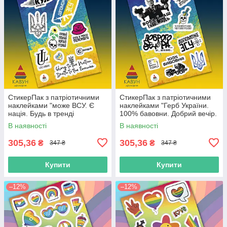
СтикерПак з патріотичними
СтикерПак з патріотичними
наклейками "може ВСУ. Є
наклейками "Герб України.
нація. Будь в тренді
100% бавовни. Добрий вечір.
перемоги. Love Ukraine"
Допоможе ВСУ. Мертвий
В наявності
В наявності
російський".
305,36
305,36
₴
₴
347 ₴
347 ₴
Купити
Купити
–12%
–12%