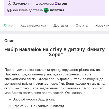
Замовлення під захистом
Доступна доставка
Опис
Характеристики
Доставка
Оплата
Умови п
Опис
Набір наклейок на стіну в дитячу кімнату
"Зоря"
Пропонуємо готові наклейки для декорування різних темтик.
Наклейка представлена у вигляді вирізьблених літер з
високоякісної плівки Oracal або Ритрама. Літери розміщені до
монтажної плівки і готові до поклейки. Вони чудово лягають на
скло (і не тільки), але заздалегідь приготовлене. Виробництво
має багато позитивних властивостей. Ось основні:
Високої якості і Задовгість.
Ефектний і Привабливий вигляд.