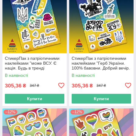
СтикерПак з патріотичними
СтикерПак з патріотичними
наклейками "може ВСУ. Є
наклейками "Герб України.
нація. Будь в тренді
100% бавовни. Добрий вечір.
перемоги. Love Ukraine"
Допоможе ВСУ. Мертвий
В наявності
В наявності
російський".
305,36
305,36
₴
₴
347 ₴
347 ₴
Купити
Купити
–12%
–12%