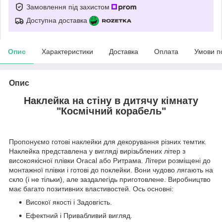
Замовлення під захистом
Доступна доставка
Опис
Характеристики
Доставка
Оплата
Умови п
Опис
Наклейка на стіну в дитячу кімнату
"Космічний корабель"
Пропонуємо готові наклейки для декорування різних темтик.
Наклейка представлена у вигляді вирізьблених літер з
високоякісної плівки Oracal або Ритрама. Літери розміщені до
монтажної плівки і готові до поклейки. Вони чудово лягають на
скло (і не тільки), але заздалегідь приготовлене. Виробництво
має багато позитивних властивостей. Ось основні:
Високої якості і Задовгість.
Ефектний і Привабливий вигляд.