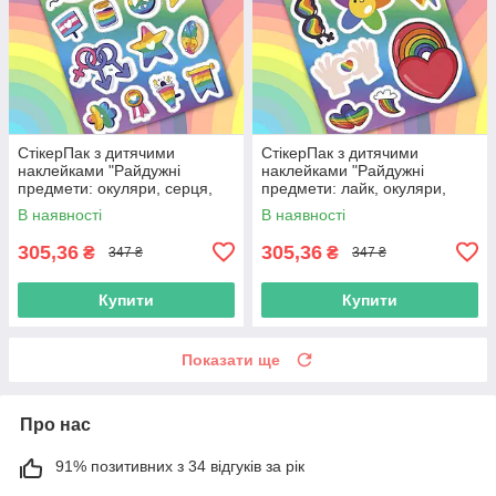
СтікерПак з дитячими
СтікерПак з дитячими
наклейками "Райдужні
наклейками "Райдужні
предмети: окуляри, серця,
предмети: лайк, окуляри,
зірка, чашка, прапор, квітка"
серце, веселка, квітка,
В наявності
В наявності
блискавка"
305,36
305,36
₴
₴
347 ₴
347 ₴
Купити
Купити
Показати ще
Про нас
91% позитивних з 34 відгуків за рік