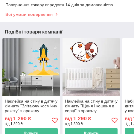
Повернення товару впродовж 14 днів за домовленістю
Всі умови повернення
Подібні товари компанії
Наклейка на стіну в дитячу
Наклейка на стіну в дитячу
Набі
кімнату "Злітаючу космічну
кімнату "Щеня і кошеня в
дитя
ракету" з оракалу
серці" з оракалу
у ко
сере
1 290
1 290
від
₴
від
₴
від
від 1 390 ₴
від 1 390 ₴
від 1
Купити
Купити