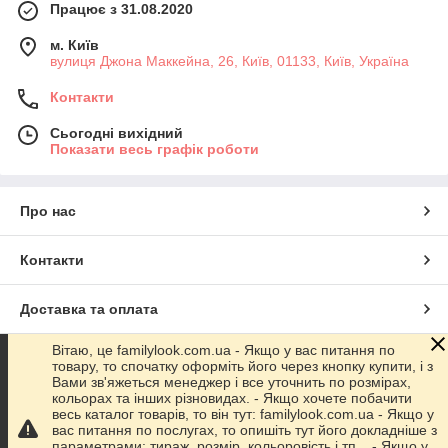
Працює з 31.08.2020
м. Київ
вулиця Джона Маккейна, 26, Київ, 01133, Київ, Україна
Контакти
Сьогодні вихідний
Показати весь графік роботи
Про нас
Контакти
Доставка та оплата
Вітаю, це familylook.com.ua - Якщо у вас питання по
Графік роботи
товару, то спочатку оформіть його через кнопку купити, і з
Вами зв'яжеться менеджер і все уточнить по розмірах,
кольорах та інших різновидах. - Якщо хочете побачити
Повна версія сайту
весь каталог товарів, то він тут: familylook.com.ua - Якщо у
вас питання по послугах, то опишіть тут його докладніше з
параметрами: тираж, розмір, кольоровість і тп... - Якщо у