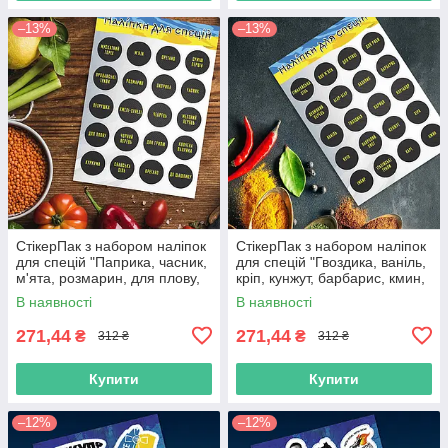
–13%
–13%
СтікерПак з набором наліпок
СтікерПак з набором наліпок
для спецій "Паприка, часник,
для спецій "Гвоздика, ваніль,
м'ята, розмарин, для плову,
кріп, кунжут, барбарис, кмин,
суміш перців тощо".
базилік, карі тощо".
В наявності
В наявності
271,44
271,44
₴
₴
312 ₴
312 ₴
Купити
Купити
–12%
–12%