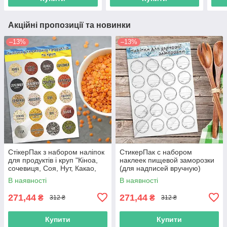
Акційні пропозиції та новинки
–13%
–13%
СтікерПак з набором наліпок
СтикерПак с набором
для продуктів і круп "Кіноа,
наклеек пищевой заморозки
сочевиця, Соя, Нут, Какао,
(для надписей вручную)
Сода, Чіа, Маш та ін."
В наявності
В наявності
271,44
271,44
₴
₴
312 ₴
312 ₴
Купити
Купити