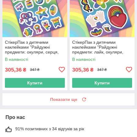
СтікерПак з дитячими
СтікерПак з дитячими
наклейками "Райдужні
наклейками "Райдужні
предмети: окуляри, серця,
предмети: лайк, окуляри,
зірка, чашка, прапор, квітка"
серце, веселка, квітка,
В наявності
В наявності
блискавка"
305,36
305,36
₴
₴
347 ₴
347 ₴
Купити
Купити
Показати ще
Про нас
91% позитивних з 34 відгуків за рік