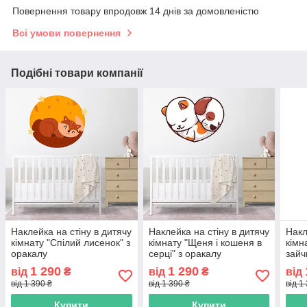
Повернення товару впродовж 14 днів за домовленістю
Всі умови повернення
Подібні товари компанії
Наклейка на стіну в дитячу
Наклейка на стіну в дитячу
Накл
кімнату "Спілий лисенок" з
кімнату "Щеня і кошеня в
кімн
оракалу
серці" з оракалу
зайч
1 290
1 290
від
₴
від
₴
від
від 1 390 ₴
від 1 390 ₴
від 1
Купити
Купити