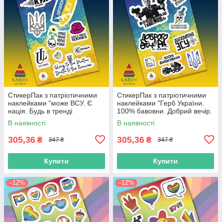
СтикерПак з патріотичними
СтикерПак з патріотичними
наклейками "може ВСУ. Є
наклейками "Герб України.
нація. Будь в тренді
100% бавовни. Добрий вечір.
перемоги. Love Ukraine"
Допоможе ВСУ. Мертвий
В наявності
В наявності
російський".
305,36
305,36
₴
₴
347 ₴
347 ₴
Купити
Купити
–12%
–12%