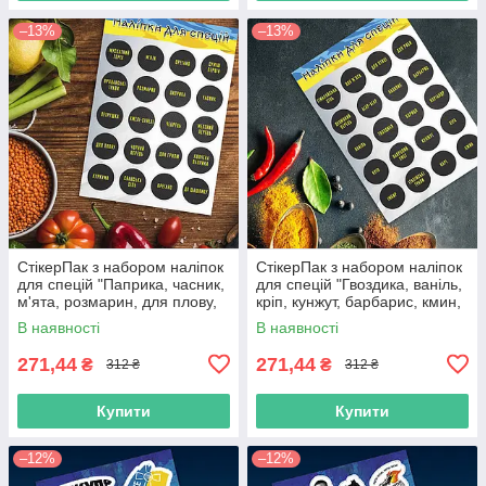
–13%
–13%
СтікерПак з набором наліпок
СтікерПак з набором наліпок
для спецій "Паприка, часник,
для спецій "Гвоздика, ваніль,
м'ята, розмарин, для плову,
кріп, кунжут, барбарис, кмин,
суміш перців тощо".
базилік, карі тощо".
В наявності
В наявності
271,44
271,44
₴
₴
312 ₴
312 ₴
Купити
Купити
–12%
–12%