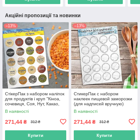
Акційні пропозиції та новинки
–13%
–13%
СтікерПак з набором наліпок
СтикерПак с набором
для продуктів і круп "Кіноа,
наклеек пищевой заморозки
сочевиця, Соя, Нут, Какао,
(для надписей вручную)
Сода, Чіа, Маш та ін."
В наявності
В наявності
271,44
271,44
₴
₴
312 ₴
312 ₴
Купити
Купити