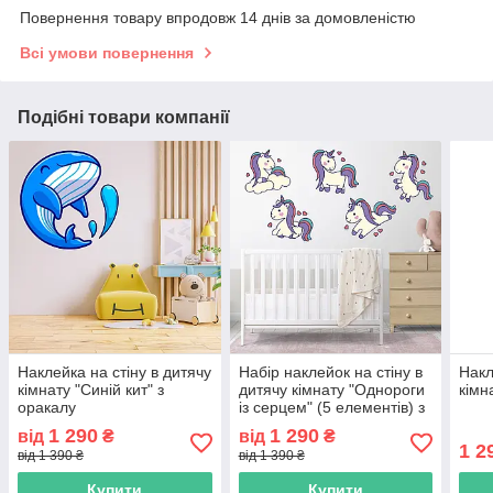
Повернення товару впродовж 14 днів за домовленістю
Всі умови повернення
Подібні товари компанії
Наклейка на стіну в дитячу
Набір наклейок на стіну в
Накл
кімнату "Синій кит" з
дитячу кімнату "Однороги
кімн
оракалу
із серцем" (5 елементів) з
оракалу
1 290
1 290
від
₴
від
₴
1 2
від 1 390 ₴
від 1 390 ₴
Купити
Купити