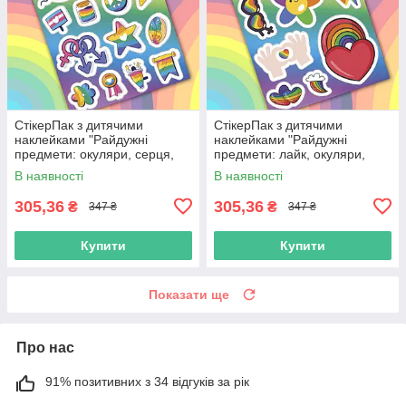
СтікерПак з дитячими
СтікерПак з дитячими
наклейками "Райдужні
наклейками "Райдужні
предмети: окуляри, серця,
предмети: лайк, окуляри,
зірка, чашка, прапор, квітка"
серце, веселка, квітка,
В наявності
В наявності
блискавка"
305,36
305,36
₴
₴
347 ₴
347 ₴
Купити
Купити
Показати ще
Про нас
91% позитивних з 34 відгуків за рік