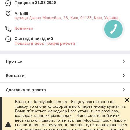
Працює з 31.08.2020
м. Київ
вулиця Джона Маккейна, 26, Київ, 01133, Київ, Україна
Контакти
Сьогодні вихідний
Показати весь графік роботи
Про нас
Контакти
Доставка та оплата
Вітаю, це familylook.com.ua - Якщо у вас питання по
Графік роботи
товару, то спочатку оформіть його через кнопку купити, і з
Вами зв'яжеться менеджер і все уточнить по розмірах,
кольорах та інших різновидах. - Якщо хочете побачити
Повна версія сайту
весь каталог товарів, то він тут: familylook.com.ua - Якщо у
вас питання по послугах, то опишіть тут його докладніше з
параметрами: тираж, розмір, кольоровість і тп... - Якщо у