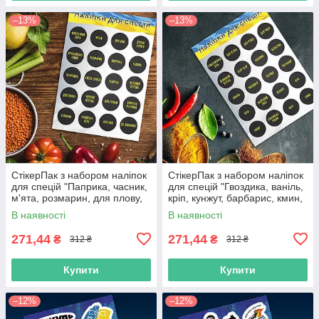
–13%
–13%
СтікерПак з набором наліпок
СтікерПак з набором наліпок
для спецій "Паприка, часник,
для спецій "Гвоздика, ваніль,
м'ята, розмарин, для плову,
кріп, кунжут, барбарис, кмин,
суміш перців тощо".
базилік, карі тощо".
В наявності
В наявності
271,44
271,44
₴
₴
312 ₴
312 ₴
Купити
Купити
–12%
–12%