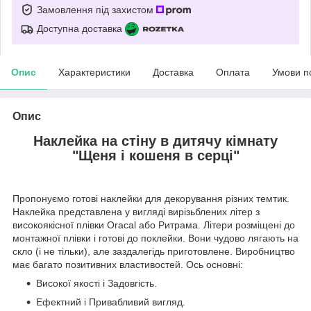
Замовлення під захистом
Доступна доставка
Опис
Характеристики
Доставка
Оплата
Умови п
Опис
Наклейка на стіну в дитячу кімнату
"Щеня і кошеня в серці"
Пропонуємо готові наклейки для декорування різних темтик.
Наклейка представлена у вигляді вирізьблених літер з
високоякісної плівки Oracal або Ритрама. Літери розміщені до
монтажної плівки і готові до поклейки. Вони чудово лягають на
скло (і не тільки), але заздалегідь приготовлене. Виробництво
має багато позитивних властивостей. Ось основні:
Високої якості і Задовгість.
Ефектний і Привабливий вигляд.