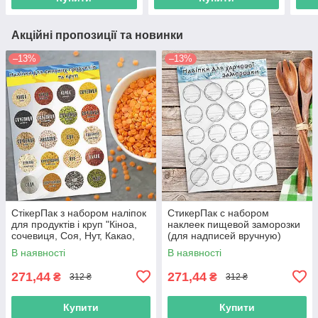
Акційні пропозиції та новинки
–13%
–13%
СтікерПак з набором наліпок
СтикерПак с набором
для продуктів і круп "Кіноа,
наклеек пищевой заморозки
сочевиця, Соя, Нут, Какао,
(для надписей вручную)
Сода, Чіа, Маш та ін."
В наявності
В наявності
271,44
271,44
₴
₴
312 ₴
312 ₴
Купити
Купити