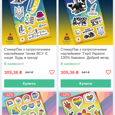
СтикерПак з патріотичними
СтикерПак з патріотичними
наклейками "може ВСУ. Є
наклейками "Герб України.
нація. Будь в тренді
100% бавовни. Добрий вечір.
перемоги. Love Ukraine"
Допоможе ВСУ. Мертвий
В наявності
В наявності
російський".
305,36
305,36
₴
₴
347 ₴
347 ₴
Купити
Купити
–12%
–12%