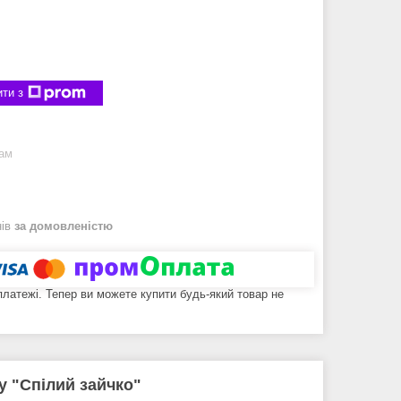
ти з
рам
нів
за домовленістю
 платежі. Тепер ви можете купити будь-який товар не
ту "Спілий зайчко"