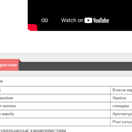
еристики
ні
к
Власне ви
иробник
Україна
 наліпки
глянцева
а виробу
Архітектур
Різні коль
увальницькі характеристики