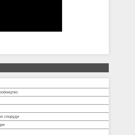
робництво
ні споруди
ори