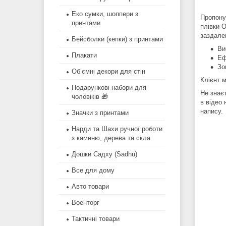
Еко сумки, шоппери з
Пропону
принтами
плівки O
заздале
Бейсболки (кепки) з принтами
Ви
Плакати
Еф
Зо
Об’ємні декори для стін
Клієнт 
Подарункові набори для
Не знає
чоловіків 🎁
в відео 
напису.
Значки з принтами
Нарди та Шахи ручної роботи
з каменю, дерева та скла
Дошки Садху (Sadhu)
Все для дому
Авто товари
Военторг
Тактичні товари