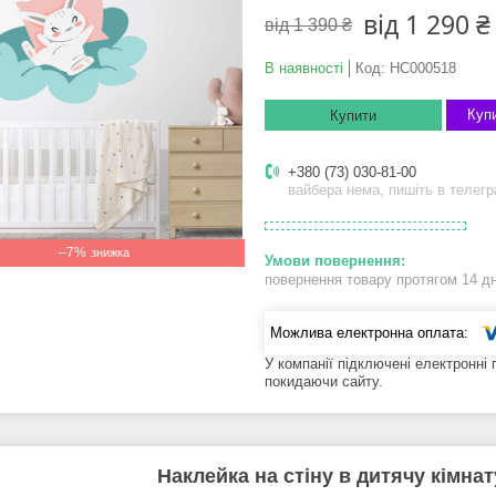
від 1 290 ₴
від 1 390 ₴
В наявності
Код:
НС000518
Купи
Купити
+380 (73) 030-81-00
вайбера нема, пишіть в телег
–7%
повернення товару протягом 14 д
У компанії підключені електронні
покидаючи сайту.
Наклейка на стіну в дитячу кімна