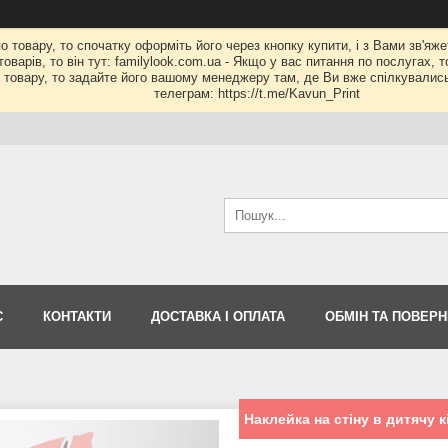
по товару, то спочатку оформіть його через кнопку купити, і з Вами зв'яж
оварів, то він тут: familylook.com.ua - Якщо у вас питання по послугах, 
му товару, то задайте його вашому менеджеру там, де Ви вже спілкувалис
телеграм: https://t.me/Kavun_Print
С
КОНТАКТИ
ДОСТАВКА І ОПЛАТА
ОБМІН ТА ПОВЕР
Наклейка на стіну в дитячу 