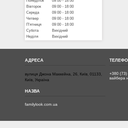
Понеділок
09:00
18:00
Вівторок
09:00
18:00
Середа
09:00
18:00
Четвер
09:00
18:00
Пʼятниця
09:00
18:00
Субота
Вихідний
Неділя
Вихідний
+380 (73)
вулиця Джона Маккейна, 26, Київ, 01133,
вайбера н
Київ, Україна
familylook.com.ua