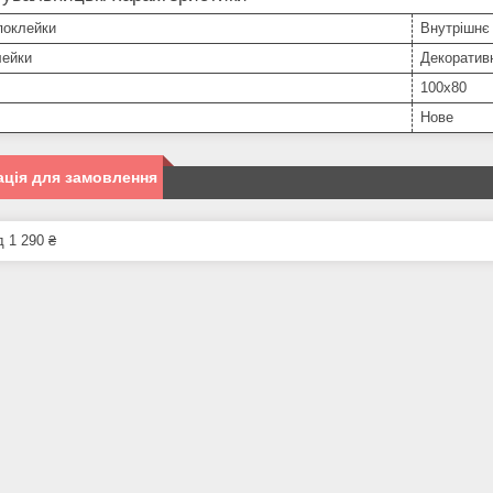
поклейки
Внутрішнє
лейки
Декоратив
100х80
Нове
ція для замовлення
д 1 290 ₴