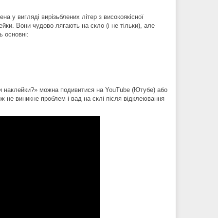
на у вигляді вирізьблених літер з високоякісної
ейки. Вони чудово лягають на скло (і не тільки), але
ь основні:
їти наклейки?» можна подивитися на YouTube (Ютубе) або
кож не виникне проблем і вад на склі після відклеювання