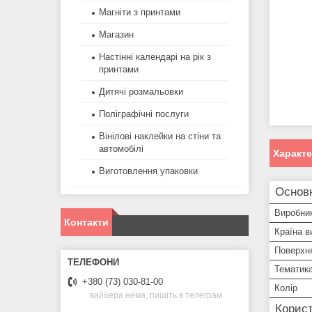
Магніти з принтами
Магазин
Настінні календарі на рік з
принтами
Дитячі розмальовки
Поліграфічні послуги
Вінілові наклейки на стіни та
автомобілі
Характ
Виготовлення упаковки
Основ
Виробни
Контакти
Країна в
Поверхня
Тематик
+380 (73) 030-81-00
Колір
вайбера нема, пишіть в телеграм
Корист