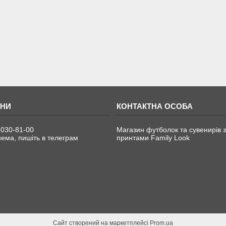
 030-81-00
Магазин футболок та сувенирів з
ема, пишіть в телеграм
принтами Family Look
Сайт створений на маркетплейсі
Prom.ua