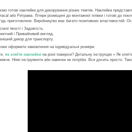
ємо готові наклейки для декорування різних темтик. Наклейка представле
racal або Ритрама. Літери розміщені до монтажної плівки і готові до покл
гідь приготовлене. Виробництво має багато позитивних властивостей. Ос
сокої якості і Задовгість.
ектний і Привабливий вигляд.
внішній декор для транспорту.
може оформити замовлення на індивідуальні розміри.
те,
як клеїти наклейки
на різні поверхні? Детальну інструкцію « Як кле
нижче. Ніякі інструменти або навички не потрібні. Все досить просто. Та