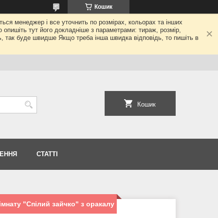
Кошик
еться менеджер і все уточнить по розмірах, кольорах та інших
то опишіть тут його докладніше з параметрами: тираж, розмір,
ь, так буде швидше Якщо треба інша швидка відповідь, то пишіть в
Кошик
НЕННЯ
СТАТТІ
кімнату "Спілий зайчко" з оракалу