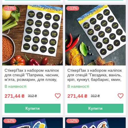
–13%
–13%
СтікерПак з набором наліпок
СтікерПак з набором наліпок
для спецій "Паприка, часник,
для спецій "Гвоздика, ваніль,
м'ята, розмарин, для плову,
кріп, кунжут, барбарис, кмин,
суміш перців тощо".
базилік, карі тощо".
В наявності
В наявності
271,44
271,44
₴
₴
312 ₴
312 ₴
Купити
Купити
–12%
–12%