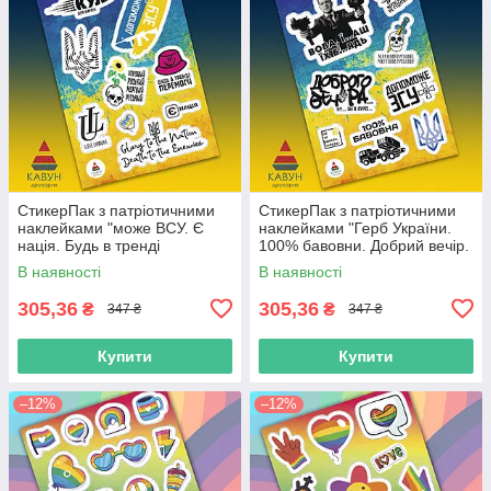
СтикерПак з патріотичними
СтикерПак з патріотичними
наклейками "може ВСУ. Є
наклейками "Герб України.
нація. Будь в тренді
100% бавовни. Добрий вечір.
перемоги. Love Ukraine"
Допоможе ВСУ. Мертвий
В наявності
В наявності
російський".
305,36
305,36
₴
₴
347 ₴
347 ₴
Купити
Купити
–12%
–12%