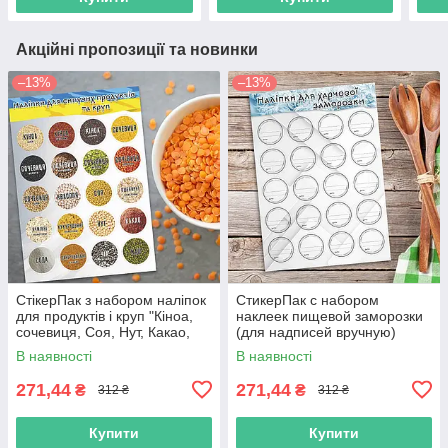
Акційні пропозиції та новинки
–13%
–13%
СтікерПак з набором наліпок
СтикерПак с набором
для продуктів і круп "Кіноа,
наклеек пищевой заморозки
сочевиця, Соя, Нут, Какао,
(для надписей вручную)
Сода, Чіа, Маш та ін."
В наявності
В наявності
271,44
271,44
₴
₴
312 ₴
312 ₴
Купити
Купити