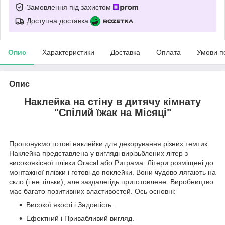
Замовлення під захистом
Доступна доставка
Опис
Характеристики
Доставка
Оплата
Умови п
Опис
Наклейка на стіну в дитячу кімнату
"Спілий їжак на Місяці"
Пропонуємо готові наклейки для декорування різних темтик.
Наклейка представлена у вигляді вирізьблених літер з
високоякісної плівки Oracal або Ритрама. Літери розміщені до
монтажної плівки і готові до поклейки. Вони чудово лягають на
скло (і не тільки), але заздалегідь приготовлене. Виробництво
має багато позитивних властивостей. Ось основні:
Високої якості і Задовгість.
Ефектний і Привабливий вигляд.