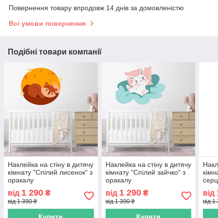
Повернення товару впродовж 14 днів за домовленістю
Всі умови повернення
Подібні товари компанії
Наклейка на стіну в дитячу
Наклейка на стіну в дитячу
Накл
кімнату "Спілий лисенок" з
кімнату "Спілий зайчко" з
кімн
оракалу
оракалу
серц
1 290
1 290
від
₴
від
₴
від
від 1 390 ₴
від 1 390 ₴
від 1
Купити
Купити