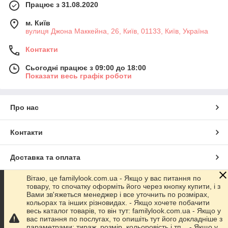
Працює з 31.08.2020
м. Київ
вулиця Джона Маккейна, 26, Київ, 01133, Київ, Україна
Контакти
Сьогодні працює з 09:00 до 18:00
Показати весь графік роботи
Про нас
Контакти
Доставка та оплата
Вітаю, це familylook.com.ua - Якщо у вас питання по
Графік роботи
товару, то спочатку оформіть його через кнопку купити, і з
Вами зв'яжеться менеджер і все уточнить по розмірах,
кольорах та інших різновидах. - Якщо хочете побачити
Повна версія сайту
весь каталог товарів, то він тут: familylook.com.ua - Якщо у
вас питання по послугах, то опишіть тут його докладніше з
параметрами: тираж, розмір, кольоровість і тп... - Якщо у