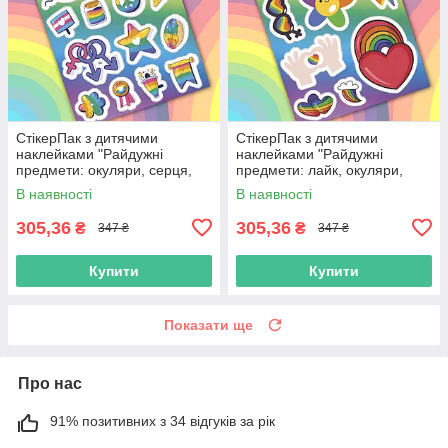
СтікерПак з дитячими
СтікерПак з дитячими
наклейками "Райдужні
наклейками "Райдужні
предмети: окуляри, серця,
предмети: лайк, окуляри,
зірка, чашка, прапор, квітка"
серце, веселка, квітка,
В наявності
В наявності
блискавка"
305,36
305,36
₴
₴
347 ₴
347 ₴
Купити
Купити
Показати ще
Про нас
91% позитивних з 34 відгуків за рік