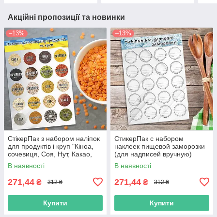
Акційні пропозиції та новинки
–13%
–13%
СтікерПак з набором наліпок
СтикерПак с набором
для продуктів і круп "Кіноа,
наклеек пищевой заморозки
сочевиця, Соя, Нут, Какао,
(для надписей вручную)
Сода, Чіа, Маш та ін."
В наявності
В наявності
271,44
271,44
₴
₴
312 ₴
312 ₴
Купити
Купити