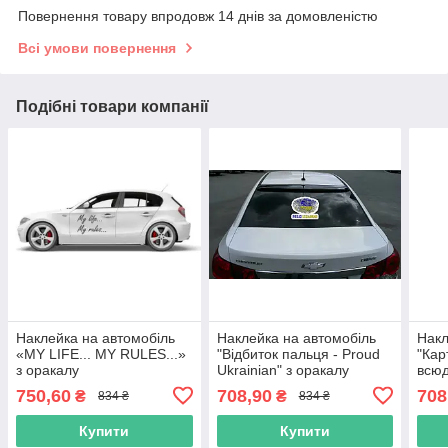
Повернення товару впродовж 14 днів за домовленістю
Всі умови повернення
Подібні товари компанії
Наклейка на автомобіль
Наклейка на автомобіль
Накл
«MY LIFE... MY RULES...»
"Відбиток пальця - Proud
"Кар
з оракалу
Ukrainian" з оракалу
всюд
вибі
750,60
708,90
708
₴
₴
834 ₴
834 ₴
Купити
Купити