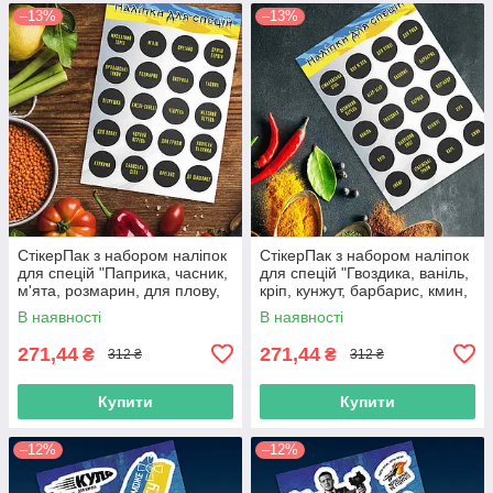
–13%
–13%
СтікерПак з набором наліпок
СтікерПак з набором наліпок
для спецій "Паприка, часник,
для спецій "Гвоздика, ваніль,
м'ята, розмарин, для плову,
кріп, кунжут, барбарис, кмин,
суміш перців тощо".
базилік, карі тощо".
В наявності
В наявності
271,44
271,44
₴
₴
312 ₴
312 ₴
Купити
Купити
–12%
–12%