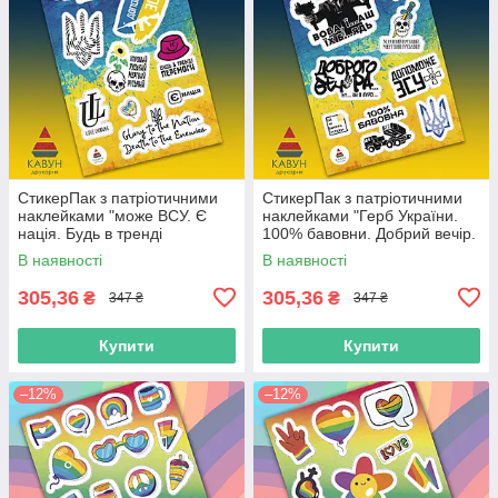
СтикерПак з патріотичними
СтикерПак з патріотичними
наклейками "може ВСУ. Є
наклейками "Герб України.
нація. Будь в тренді
100% бавовни. Добрий вечір.
перемоги. Love Ukraine"
Допоможе ВСУ. Мертвий
В наявності
В наявності
російський".
305,36
305,36
₴
₴
347 ₴
347 ₴
Купити
Купити
–12%
–12%