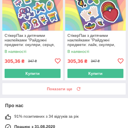
СтікерПак з дитячими
СтікерПак з дитячими
наклейками "Райдужні
наклейками "Райдужні
предмети: окуляри, серця,
предмети: лайк, окуляри,
зірка, чашка, прапор, квітка"
серце, веселка, квітка,
В наявності
В наявності
блискавка"
305,36
305,36
₴
₴
347 ₴
347 ₴
Купити
Купити
Показати ще
Про нас
91% позитивних з 34 відгуків за рік
Працює з 31.08.2020