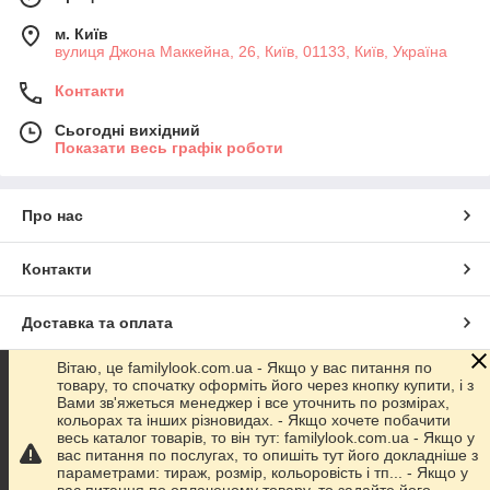
м. Київ
вулиця Джона Маккейна, 26, Київ, 01133, Київ, Україна
Контакти
Сьогодні вихідний
Показати весь графік роботи
Про нас
Контакти
Доставка та оплата
Вітаю, це familylook.com.ua - Якщо у вас питання по
Графік роботи
товару, то спочатку оформіть його через кнопку купити, і з
Вами зв'яжеться менеджер і все уточнить по розмірах,
кольорах та інших різновидах. - Якщо хочете побачити
Повна версія сайту
весь каталог товарів, то він тут: familylook.com.ua - Якщо у
вас питання по послугах, то опишіть тут його докладніше з
параметрами: тираж, розмір, кольоровість і тп... - Якщо у
Сайт створено на маркетплейсі
Prom.ua