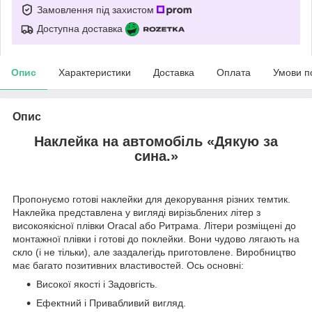
Замовлення під захистом
Доступна доставка
Опис
Характеристики
Доставка
Оплата
Умови п
Опис
Наклейка на автомобіль «
Дякую за
сина.
»
Пропонуємо готові наклейки для декорування різних темтик.
Наклейка представлена у вигляді вирізьблених літер з
високоякісної плівки Oracal або Ритрама. Літери розміщені до
монтажної плівки і готові до поклейки. Вони чудово лягають на
скло (і не тільки), але заздалегідь приготовлене. Виробництво
має багато позитивних властивостей. Ось основні:
Високої якості і Задовгість.
Ефектний і Привабливий вигляд.