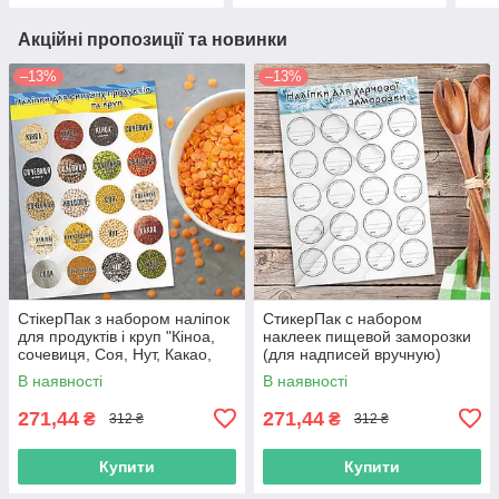
Акційні пропозиції та новинки
–13%
–13%
СтікерПак з набором наліпок
СтикерПак с набором
для продуктів і круп "Кіноа,
наклеек пищевой заморозки
сочевиця, Соя, Нут, Какао,
(для надписей вручную)
Сода, Чіа, Маш та ін."
В наявності
В наявності
271,44
271,44
₴
₴
312 ₴
312 ₴
Купити
Купити