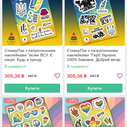
СтикерПак з патріотичними
СтикерПак з патріотичними
наклейками "може ВСУ. Є
наклейками "Герб України.
нація. Будь в тренді
100% бавовни. Добрий вечір.
перемоги. Love Ukraine"
Допоможе ВСУ. Мертвий
В наявності
В наявності
російський".
305,36
305,36
₴
₴
347 ₴
347 ₴
Купити
Купити
–12%
–12%