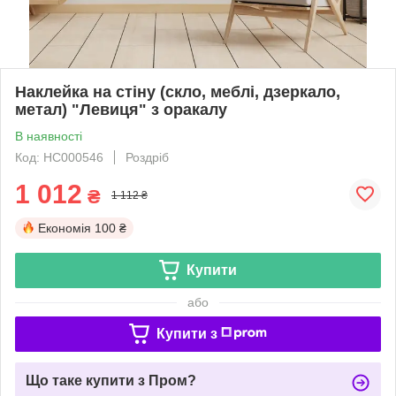
Наклейка на стіну (скло, меблі, дзеркало,
метал) "Левиця" з оракалу
В наявності
Код: НС000546
Роздріб
1 012
₴
1 112 ₴
Економія
100 ₴
Купити
або
Купити з
Що таке купити з Пром?