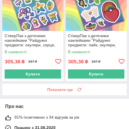
СтікерПак з дитячими
СтікерПак з дитячими
наклейками "Райдужні
наклейками "Райдужні
предмети: окуляри, серця,
предмети: лайк, окуляри,
зірка, чашка, прапор, квітка"
серце, веселка, квітка,
В наявності
В наявності
блискавка"
305,36
305,36
₴
₴
347 ₴
347 ₴
Купити
Купити
Показати ще
Про нас
91% позитивних з 34 відгуків за рік
Працює з 31.08.2020