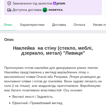
Замовлення під захистом
Доступна доставка
Опис
Характеристики
Доставка
Оплата
Умови п
Опис
Наклейка на стіну (стекло, меблі,
дзеркало, метал) "Ливиця"
Пропонуємо готові наклейки для декорування різних темтик.
Наклейка представлена у вигляді вирізьблених літер з
високоякісної плівки Oracal або Ритрама. Літери розміщені до
монтажної плівки і готові до поклейки. Вони чудово лягають на
скло (і не тільки), але заздалегідь приготовлене. Виробництво
має багато позитивних властивостей. Ось основні:
Високої якості і Задовгість.
Ефектний і Привабливий вигляд.