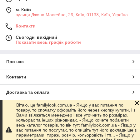
м. Київ
вулиця Джона Маккейна, 26, Київ, 01133, Київ, Україна
Контакти
Сьогодні вихідний
Показати весь графік роботи
Про нас
Контакти
Доставка та оплата
Вітаю, це familylook.com.ua - Якщо у вас питання по
Графік роботи
товару, то спочатку оформіть його через кнопку купити, і з
Вами зв'яжеться менеджер і все уточнить по розмірах,
кольорах та інших різновидах. - Якщо хочете побачити
Повна версія сайту
весь каталог товарів, то він тут: familylook.com.ua - Якщо у
вас питання по послугах, то опишіть тут його докладніше з
параметрами: тираж, розмір, кольоровість і тп... - Якщо у
Сайт створено на маркетплейсі
Prom.ua