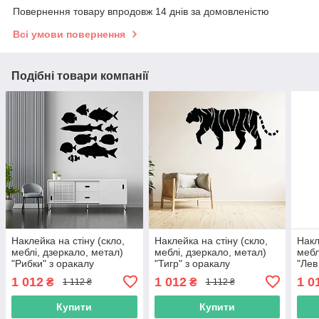
Повернення товару впродовж 14 днів за домовленістю
Всі умови повернення
Подібні товари компанії
Наклейка на стіну (скло,
Наклейка на стіну (скло,
Накл
меблі, дзеркало, метал)
меблі, дзеркало, метал)
мебл
"Рибки" з оракалу
"Тигр" з оракалу
"Лев
1 012
1 012
1 0
₴
₴
1 112 ₴
1 112 ₴
Купити
Купити