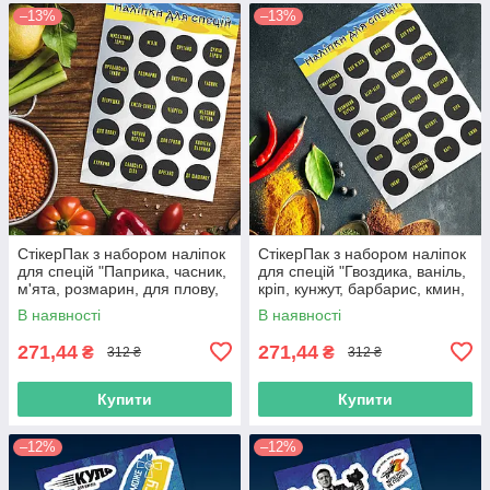
–13%
–13%
СтікерПак з набором наліпок
СтікерПак з набором наліпок
для спецій "Паприка, часник,
для спецій "Гвоздика, ваніль,
м'ята, розмарин, для плову,
кріп, кунжут, барбарис, кмин,
суміш перців тощо".
базилік, карі тощо".
В наявності
В наявності
271,44
271,44
₴
₴
312 ₴
312 ₴
Купити
Купити
–12%
–12%