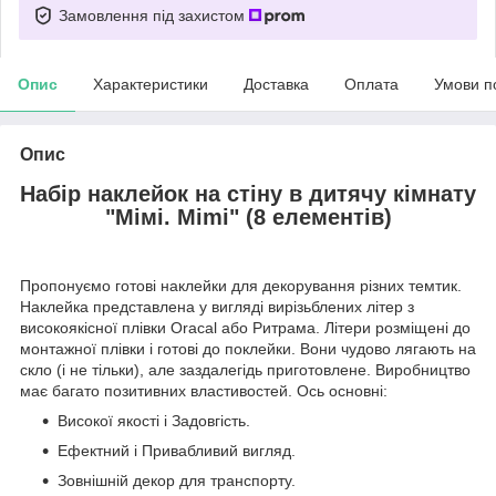
Замовлення під захистом
Опис
Характеристики
Доставка
Оплата
Умови п
Опис
Набір наклейок на стіну в дитячу кімнату
"Мімі. Mimi" (8 елементів)
Пропонуємо готові наклейки для декорування різних темтик.
Наклейка представлена у вигляді вирізьблених літер з
високоякісної плівки Oracal або Ритрама. Літери розміщені до
монтажної плівки і готові до поклейки. Вони чудово лягають на
скло (і не тільки), але заздалегідь приготовлене. Виробництво
має багато позитивних властивостей. Ось основні:
Високої якості і Задовгість.
Ефектний і Привабливий вигляд.
Зовнішній декор для транспорту.