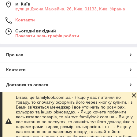
м. Київ
вулиця Джона Маккейна, 26, Київ, 01133, Київ, Україна
Контакти
Сьогодні вихідний
Показати весь графік роботи
Про нас
Контакти
Доставка та оплата
Вітаю, це familylook.com.ua - Якщо у вас питання по
Графік роботи
товару, то спочатку оформіть його через кнопку купити, і з
Вами зв'яжеться менеджер і все уточнить по розмірах,
кольорах та інших різновидах. - Якщо хочете побачити
Повна версія сайту
весь каталог товарів, то він тут: familylook.com.ua - Якщо у
вас питання по послугах, то опишіть тут його докладніше з
параметрами: тираж, розмір, кольоровість і тп... - Якщо у
Сайт створено на маркетплейсі
Prom.ua
вас питання по оплаченому товару, то задайте його
вашому менеджеру там, де Ви вже спілкувались, так буде