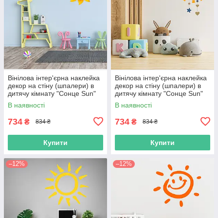
Вінілова інтер'єрна наклейка
Вінілова інтер'єрна наклейка
декор на стіну (шпалери) в
декор на стіну (шпалери) в
дитячу кімнату "Сонце Sun"
дитячу кімнату "Сонце Sun"
самоклеюча з Оракалу
самоклеюча з Оракалу
В наявності
В наявності
734
734
₴
₴
834 ₴
834 ₴
Купити
Купити
–12%
–12%