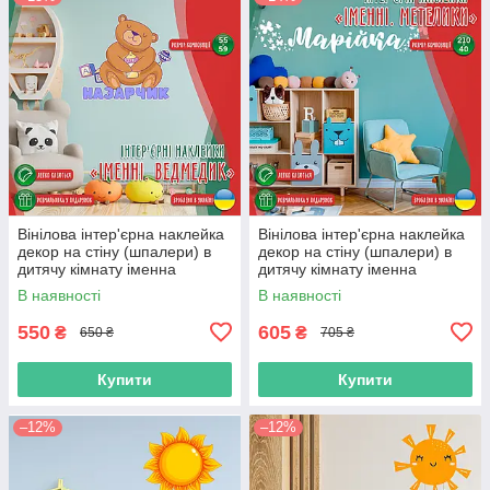
Вінілова інтер'єрна наклейка
Вінілова інтер'єрна наклейка
декор на стіну (шпалери) в
декор на стіну (шпалери) в
дитячу кімнату іменна
дитячу кімнату іменна
"Ведмедик" з Оракалу
"Метелики" з Оракалу
В наявності
В наявності
550
605
₴
₴
650 ₴
705 ₴
Купити
Купити
–12%
–12%