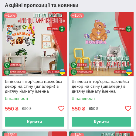
Акційні пропозиції та новинки
–15%
–15%
Вінілова інтер'єрна наклейка
Вінілова інтер'єрна наклейка
декор на стіну (шпалери) в
декор на стіну (шпалери) в
дитячу кімнату іменна
дитячу кімнату іменна
"Африка" з Оракалу
"Ведмедиця" з Оракалу
В наявності
В наявності
550
550
₴
₴
650 ₴
650 ₴
Купити
Купити
–15%
–14%