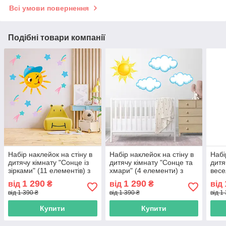
Всі умови повернення
Подібні товари компанії
Набір наклейок на стіну в
Набір наклейок на стіну в
Набі
дитячу кімнату "Сонце із
дитячу кімнату "Сонце та
дитя
зірками" (11 елементів) з
хмари" (4 елементи) з
весе
оракалу
оракалу
елем
1 290
1 290
від
₴
від
₴
від
від 1 390 ₴
від 1 390 ₴
від 1
Купити
Купити