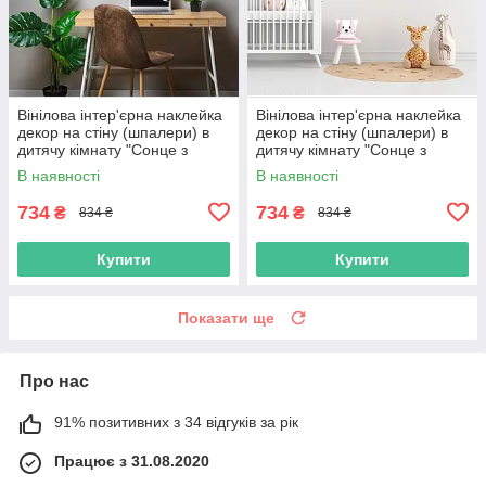
Вінілова інтер'єрна наклейка
Вінілова інтер'єрна наклейка
декор на стіну (шпалери) в
декор на стіну (шпалери) в
дитячу кімнату "Сонце з
дитячу кімнату "Сонце з
променями Sun" з Оракала
променями Sun" з Оракала
В наявності
В наявності
734
734
₴
₴
834 ₴
834 ₴
Купити
Купити
Показати ще
Про нас
91% позитивних з 34 відгуків за рік
Працює з 31.08.2020