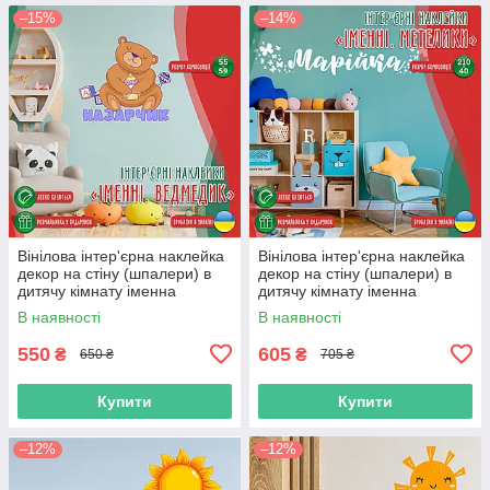
–15%
–14%
Вінілова інтер'єрна наклейка
Вінілова інтер'єрна наклейка
декор на стіну (шпалери) в
декор на стіну (шпалери) в
дитячу кімнату іменна
дитячу кімнату іменна
"Ведмедик" з Оракалу
"Метелики" з Оракалу
В наявності
В наявності
550
605
₴
₴
650 ₴
705 ₴
Купити
Купити
–12%
–12%