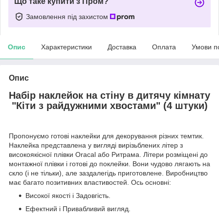
Що таке купити з Пром?
Замовлення під захистом
Опис
Характеристики
Доставка
Оплата
Умови п
Опис
Набір наклейок на стіну в дитячу кімнату
"Кіти з райдужними хвостами" (4 штуки)
Пропонуємо готові наклейки для декорування різних темтик.
Наклейка представлена у вигляді вирізьблених літер з
високоякісної плівки Oracal або Ритрама. Літери розміщені до
монтажної плівки і готові до поклейки. Вони чудово лягають на
скло (і не тільки), але заздалегідь приготовлене. Виробництво
має багато позитивних властивостей. Ось основні:
Високої якості і Задовгість.
Ефектний і Привабливий вигляд.