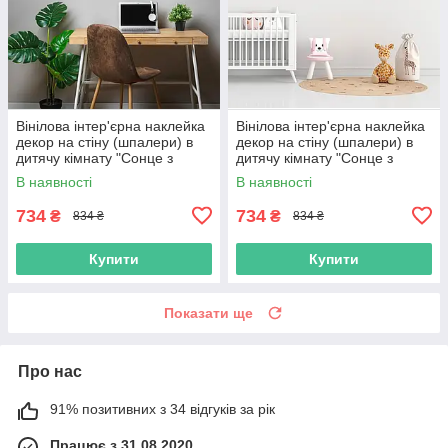
Вінілова інтер'єрна наклейка
Вінілова інтер'єрна наклейка
декор на стіну (шпалери) в
декор на стіну (шпалери) в
дитячу кімнату "Сонце з
дитячу кімнату "Сонце з
променями Sun" з Оракала
променями Sun" з Оракала
В наявності
В наявності
734
734
₴
₴
834 ₴
834 ₴
Купити
Купити
Показати ще
Про нас
91% позитивних з 34 відгуків за рік
Працює з 31.08.2020