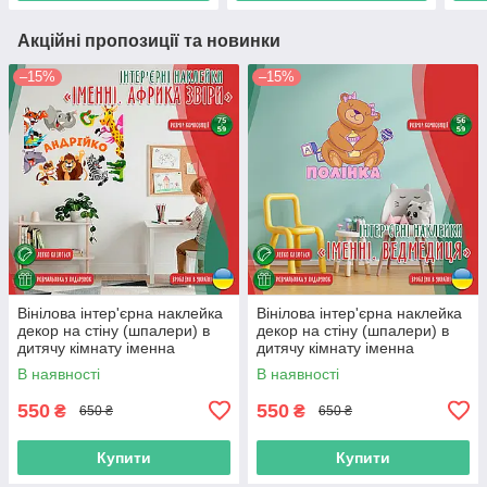
Акційні пропозиції та новинки
–15%
–15%
Вінілова інтер'єрна наклейка
Вінілова інтер'єрна наклейка
декор на стіну (шпалери) в
декор на стіну (шпалери) в
дитячу кімнату іменна
дитячу кімнату іменна
"Африка" з Оракалу
"Ведмедиця" з Оракалу
В наявності
В наявності
550
550
₴
₴
650 ₴
650 ₴
Купити
Купити