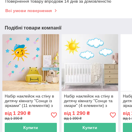
Повернення товару впродовж 14 днів за домовленістю
Всі умови повернення
Подібні товари компанії
Набір наклейок на стіну в
Набір наклейок на стіну в
Набі
дитячу кімнату "Сонце із
дитячу кімнату "Сонце та
дитя
зірками" (11 елементів) з
хмари" (4 елементи) з
зірк
оракалу
оракалу
1 290
1 290
від
₴
від
₴
від
від 1 390 ₴
від 1 390 ₴
від 1
Купити
Купити