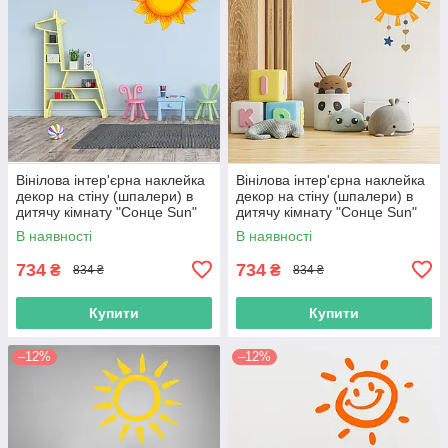
Вінілова інтер'єрна наклейка
Вінілова інтер'єрна наклейка
декор на стіну (шпалери) в
декор на стіну (шпалери) в
дитячу кімнату "Сонце Sun"
дитячу кімнату "Сонце Sun"
самоклеюча з Оракалу
самоклеюча з Оракалу
В наявності
В наявності
734
734
₴
₴
834 ₴
834 ₴
Купити
Купити
–12%
–12%