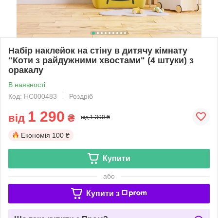
Набір наклейок на стіну в дитячу кімнату
"Коти з райдужними хвостами" (4 штуки) з
оракалу
В наявності
Код: НС000483
Роздріб
1 290
від
₴
від 1 390 ₴
Економія
100 ₴
Купити
або
Купити з