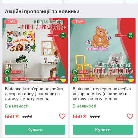
Акційні пропозиції та новинки
–15%
–15%
Вінілова інтер'єрна наклейка
Вінілова інтер'єрна наклейка
декор на стіну (шпалери) в
декор на стіну (шпалери) в
дитячу кімнату іменна
дитячу кімнату іменна
"Африка" з Оракалу
"Ведмедиця" з Оракалу
В наявності
В наявності
550
550
₴
₴
650 ₴
650 ₴
Купити
Купити