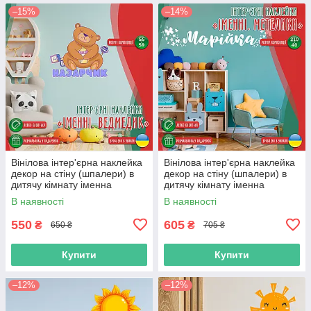
–15%
–14%
Вінілова інтер'єрна наклейка
Вінілова інтер'єрна наклейка
декор на стіну (шпалери) в
декор на стіну (шпалери) в
дитячу кімнату іменна
дитячу кімнату іменна
"Ведмедик" з Оракалу
"Метелики" з Оракалу
В наявності
В наявності
550
605
₴
₴
650 ₴
705 ₴
Купити
Купити
–12%
–12%