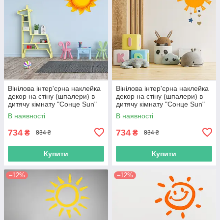
Вінілова інтер'єрна наклейка
Вінілова інтер'єрна наклейка
декор на стіну (шпалери) в
декор на стіну (шпалери) в
дитячу кімнату "Сонце Sun"
дитячу кімнату "Сонце Sun"
самоклеюча з Оракалу
самоклеюча з Оракалу
В наявності
В наявності
734
734
₴
₴
834 ₴
834 ₴
Купити
Купити
–12%
–12%