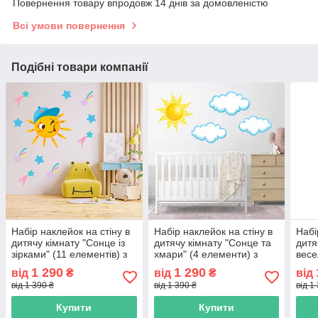
Повернення товару впродовж 14 днів за домовленістю
Всі умови повернення
Подібні товари компанії
Набір наклейок на стіну в
Набір наклейок на стіну в
Набі
дитячу кімнату "Сонце із
дитячу кімнату "Сонце та
дитя
зірками" (11 елементів) з
хмари" (4 елементи) з
весе
оракалу
оракалу
елем
1 290
1 290
від
₴
від
₴
від
від 1 390 ₴
від 1 390 ₴
від 1
Купити
Купити