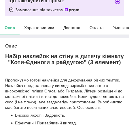
Що таке купити з Пром?
Замовлення під захистом
Опис
Характеристики
Доставка
Оплата
Умови п
Опис
Набір наклейок на стіну в дитячу кімнату
"Коти-Єдиноги з райдугою" (3 елемент)
Пропонуємо готові наклейки для декорування різних темтик.
Наклейка представлена у вигляді вирізьблених літер з
високоякісної плівки Oracal або Ритрама. Літери розміщені до
монтажної плівки і готові до поклейки. Вони чудово лягають на
скло (і не тільки), але заздалегідь приготовлене. Виробництво
має багато позитивних властивостей. Ось основні:
Високої якості і Задовгість.
Ефектний і Привабливий вигляд.