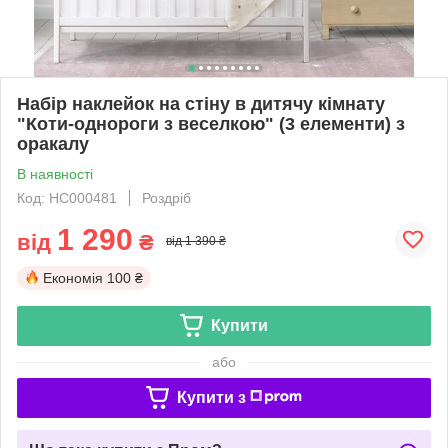
Набір наклейок на стіну в дитячу кімнату
"Коти-однороги з веселкою" (3 елементи) з
оракалу
В наявності
Код: НС000481
Роздріб
1 290
від
₴
від 1 390 ₴
Економія
100 ₴
Купити
або
Купити з