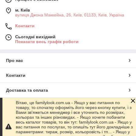
м. Київ
вулиця Джона Маккейна, 26, Київ, 01133, Київ, Україна
Контакти
Сьогодні вихідний
Показати весь графік роботи
Про нас
Контакти
Доставка та оплата
Вітаю, це familylook.com.ua - Якщо у вас питання по
Графік роботи
товару, то спочатку оформіть його через кнопку купити, і з
Вами зв'яжеться менеджер і все уточнить по розмірах,
кольорах та інших різновидах. - Якщо хочете побачити
Повна версія сайту
весь каталог товарів, то він тут: familylook.com.ua - Якщо у
вас питання по послугах, то опишіть тут його докладніше з
параметрами: тираж, розмір, кольоровість і тп... - Якщо у
Сайт створено на маркетплейсі
Prom.ua