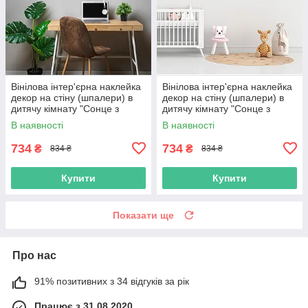
Вінілова інтер'єрна наклейка
Вінілова інтер'єрна наклейка
декор на стіну (шпалери) в
декор на стіну (шпалери) в
дитячу кімнату "Сонце з
дитячу кімнату "Сонце з
променями Sun" з Оракала
променями Sun" з Оракала
В наявності
В наявності
734
734
₴
₴
834 ₴
834 ₴
Купити
Купити
Показати ще
Про нас
91% позитивних з 34 відгуків за рік
Працює з 31.08.2020