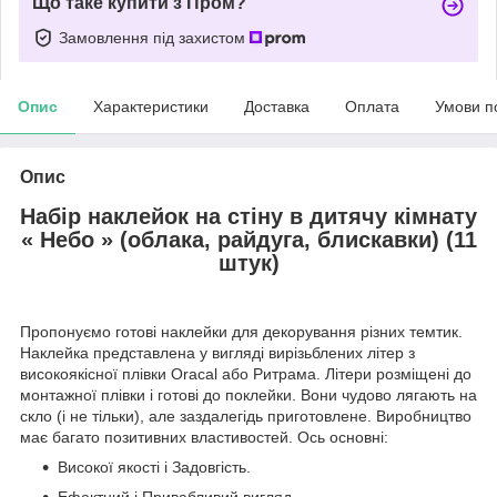
Що таке купити з Пром?
Замовлення під захистом
Опис
Характеристики
Доставка
Оплата
Умови п
Опис
Набір наклейок на стіну в дитячу кімнату
« Небо » (облака, райдуга, блискавки) (11
штук)
Пропонуємо готові наклейки для декорування різних темтик.
Наклейка представлена у вигляді вирізьблених літер з
високоякісної плівки Oracal або Ритрама. Літери розміщені до
монтажної плівки і готові до поклейки. Вони чудово лягають на
скло (і не тільки), але заздалегідь приготовлене. Виробництво
має багато позитивних властивостей. Ось основні:
Високої якості і Задовгість.