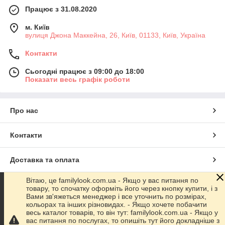
Працює з 31.08.2020
м. Київ
вулиця Джона Маккейна, 26, Київ, 01133, Київ, Україна
Контакти
Сьогодні працює з 09:00 до 18:00
Показати весь графік роботи
Про нас
Контакти
Доставка та оплата
Вітаю, це familylook.com.ua - Якщо у вас питання по
Графік роботи
товару, то спочатку оформіть його через кнопку купити, і з
Вами зв'яжеться менеджер і все уточнить по розмірах,
кольорах та інших різновидах. - Якщо хочете побачити
Повна версія сайту
весь каталог товарів, то він тут: familylook.com.ua - Якщо у
вас питання по послугах, то опишіть тут його докладніше з