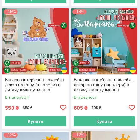
–15%
–14%
Вінілова інтер'єрна наклейка
Вінілова інтер'єрна наклейка
декор на стіну (шпалери) в
декор на стіну (шпалери) в
дитячу кімнату іменна
дитячу кімнату іменна
"Ведмедик" з Оракалу
"Метелики" з Оракалу
В наявності
В наявності
550
605
₴
₴
650 ₴
705 ₴
Купити
Купити
–12%
–12%