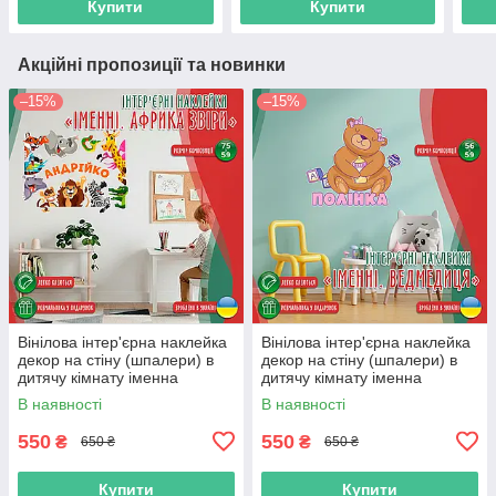
Купити
Купити
Акційні пропозиції та новинки
–15%
–15%
Вінілова інтер'єрна наклейка
Вінілова інтер'єрна наклейка
декор на стіну (шпалери) в
декор на стіну (шпалери) в
дитячу кімнату іменна
дитячу кімнату іменна
"Африка" з Оракалу
"Ведмедиця" з Оракалу
В наявності
В наявності
550
550
₴
₴
650 ₴
650 ₴
Купити
Купити