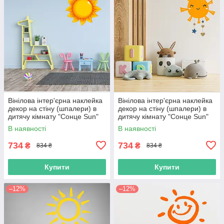
Вінілова інтер'єрна наклейка
Вінілова інтер'єрна наклейка
декор на стіну (шпалери) в
декор на стіну (шпалери) в
дитячу кімнату "Сонце Sun"
дитячу кімнату "Сонце Sun"
самоклеюча з Оракалу
самоклеюча з Оракалу
В наявності
В наявності
734
734
₴
₴
834 ₴
834 ₴
Купити
Купити
–12%
–12%