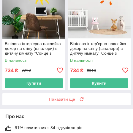
Вінілова інтер'єрна наклейка
Вінілова інтер'єрна наклейка
декор на стіну (шпалери) в
декор на стіну (шпалери) в
дитячу кімнату "Сонце з
дитячу кімнату "Сонце з
променями Sun" з Оракала
променями Sun" з Оракала
В наявності
В наявності
734
734
₴
₴
834 ₴
834 ₴
Купити
Купити
Показати ще
Про нас
91% позитивних з 34 відгуків за рік