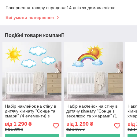
Повернення товару впродовж 14 днів за домовленістю
Всі умови повернення
Подібні товари компанії
Набір наклейок на стіну в
Набір наклейок на стіну в
Накл
дитячу кімнату "Сонце та
дитячу кімнату "Сонце з
кімн
хмари" (4 елементи) з
веселкою та хмарами" (1
хмар
оракалу
елемент) з оракалу
1 290
1 290
від
₴
від
₴
від
від 1 390 ₴
від 1 390 ₴
від 1