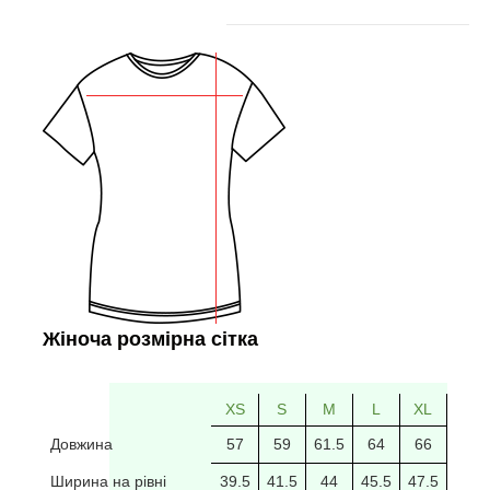
Жіноча розмірна сітка
XS
S
M
L
XL
2XL
Довжина
57
59
61.5
64
66
69
Ширина на рівні
39.5
41.5
44
45.5
47.5
49.5