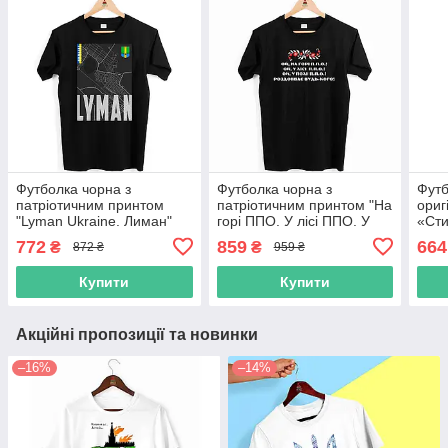
Футболка чорна з
Футболка чорна з
Футб
патріотичним принтом
патріотичним принтом "На
ориг
"Lyman Ukraine. Лиман"
горі ППО. У лісі ППО. У
«Сти
Push IT
полі ППО. Роздовбає
ікон
772
859
664
₴
₴
872 ₴
959 ₴
будь-кого" Push IT
Купити
Купити
Акційні пропозиції та новинки
–16%
–14%