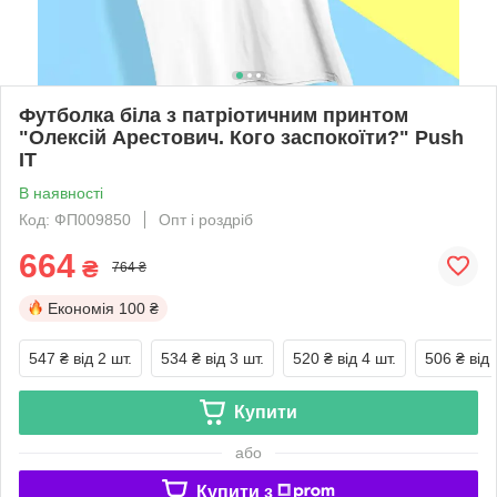
Футболка біла з патріотичним принтом
"Олексій Арестович. Кого заспокоїти?" Push
IT
В наявності
Код: ФП009850
Опт і роздріб
664
₴
764 ₴
Економія
100 ₴
547 ₴
від 2 шт.
534 ₴
від 3 шт.
520 ₴
від 4 шт.
506 ₴
від 
Купити
або
Купити з