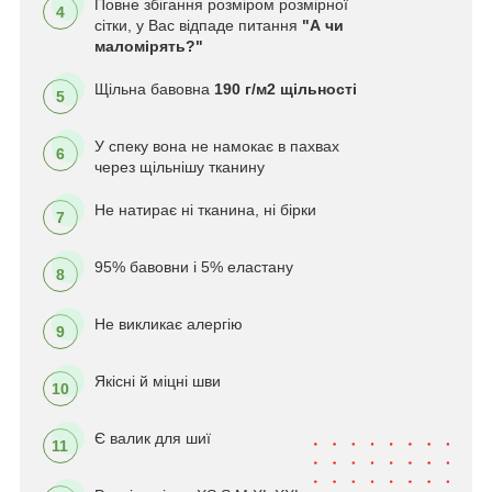
Повне збігання розміром розмірної
4
сітки, у Вас відпаде питання
"А чи
маломірять?"
Щільна бавовна
190 г/м2 щільності
5
У спеку вона не намокає в пахвах
6
через щільнішу тканину
Не натирає ні тканина, ні бірки
7
95% бавовни і 5% еластану
8
Не викликає алергію
9
Якісні й міцні шви
10
Є валик для шиї
11