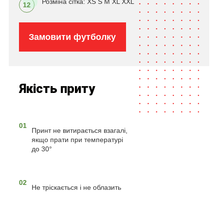
Розміна сітка: XS S M XL XXL
12
Замовити футболку
Якість приту
01
Принт не витирається взагалі,
якщо прати при температурі
до 30°
02
Не тріскається і не облазить