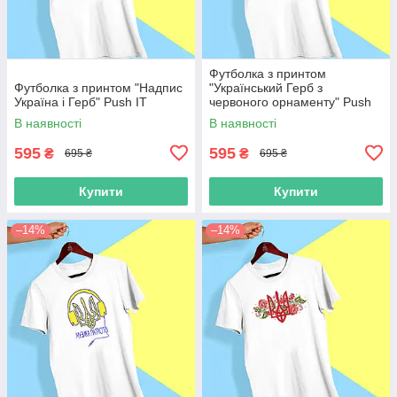
Футболка з принтом
Футболка з принтом "Надпис
"Український Герб з
Україна і Герб" Push IT
червоного орнаменту" Push
IT
В наявності
В наявності
595
595
₴
₴
695 ₴
695 ₴
Купити
Купити
–14%
–14%