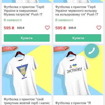
Футболка з принтом "Герб
Футболка з принтом "Герб
України в навушниках:
України червоного кольору
Музика патріотів" Push IT
на кольоровому тлі" Push IT
В наявності
В наявності
595
595
₴
₴
695 ₴
695 ₴
Купити
Купити
–14%
–14%
Футболка з принтом "сіній
трикутник жовтий герб і напис
Футболка з принтом "Я