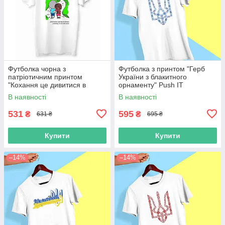
Футболка чорна з
Футболка з принтом "Герб
патріотичним принтом
України з блакитного
"Кохання це дивитися в
орнаменту" Push IT
одному напрямку" Push IT
В наявності
В наявності
531
595
₴
₴
631 ₴
695 ₴
Купити
Купити
–14%
–14%