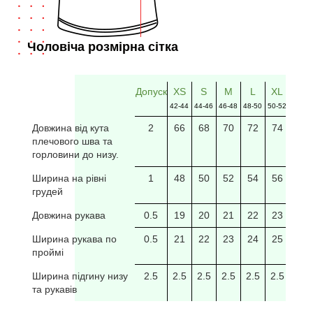
Чоловіча розмірна сітка
Допуск
XS
S
M
L
XL
2XL
42-44
44-46
46-48
48-50
50-52
52-54
Довжина від кута
2
66
68
70
72
74
76
плечового шва та
горловини до низу.
Ширина на рівні
1
48
50
52
54
56
58
грудей
Довжина рукава
0.5
19
20
21
22
23
24
Ширина рукава по
0.5
21
22
23
24
25
26
проймі
Ширина підгину низу
2.5
2.5
2.5
2.5
2.5
2.5
2.5
та рукавів