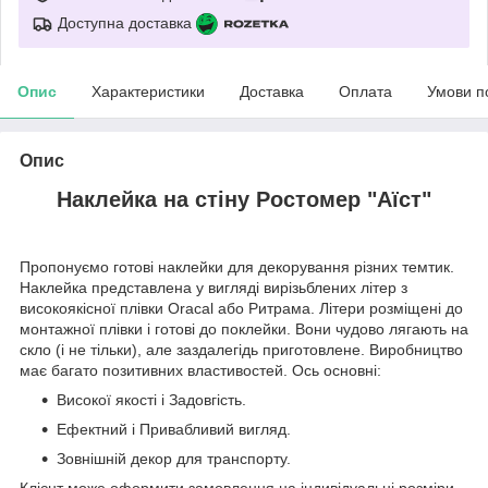
Доступна доставка
Опис
Характеристики
Доставка
Оплата
Умови п
Опис
Наклейка на стіну Ростомер "Аїст"
Пропонуємо готові наклейки для декорування різних темтик.
Наклейка представлена у вигляді вирізьблених літер з
високоякісної плівки Oracal або Ритрама. Літери розміщені до
монтажної плівки і готові до поклейки. Вони чудово лягають на
скло (і не тільки), але заздалегідь приготовлене. Виробництво
має багато позитивних властивостей. Ось основні:
Високої якості і Задовгість.
Ефектний і Привабливий вигляд.
Зовнішній декор для транспорту.