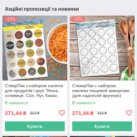
Акційні пропозиції та новинки
–13%
–13%
СтікерПак з набором наліпок
СтикерПак с набором
для продуктів і круп "Кіноа,
наклеек пищевой заморозки
сочевиця, Соя, Нут, Какао,
(для надписей вручную)
Сода, Чіа, Маш та ін."
В наявності
В наявності
271,44
271,44
₴
₴
312 ₴
312 ₴
Купити
Купити