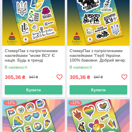
СтикерПак з патріотичними
СтикерПак з патріотичними
наклейками "може ВСУ. Є
наклейками "Герб України.
нація. Будь в тренді
100% бавовни. Добрий вечір.
перемоги. Love Ukraine"
Допоможе ВСУ. Мертвий
В наявності
В наявності
російський".
305,36
305,36
₴
₴
347 ₴
347 ₴
Купити
Купити
–12%
–12%