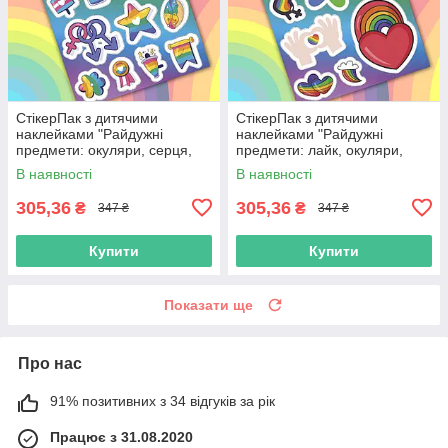
СтікерПак з дитячими
СтікерПак з дитячими
наклейками "Райдужні
наклейками "Райдужні
предмети: окуляри, серця,
предмети: лайк, окуляри,
зірка, чашка, прапор, квітка"
серце, веселка, квітка,
В наявності
В наявності
блискавка"
305,36
305,36
₴
₴
347 ₴
347 ₴
Купити
Купити
Показати ще
Про нас
91% позитивних з 34 відгуків за рік
Працює з 31.08.2020