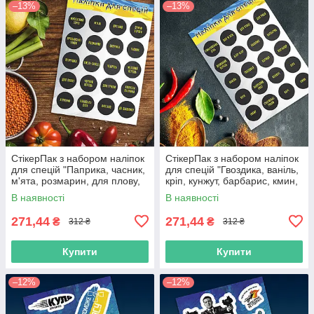
–13%
–13%
СтікерПак з набором наліпок
СтікерПак з набором наліпок
для спецій "Паприка, часник,
для спецій "Гвоздика, ваніль,
м'ята, розмарин, для плову,
кріп, кунжут, барбарис, кмин,
суміш перців тощо".
базилік, карі тощо".
В наявності
В наявності
271,44
271,44
₴
₴
312 ₴
312 ₴
Купити
Купити
–12%
–12%