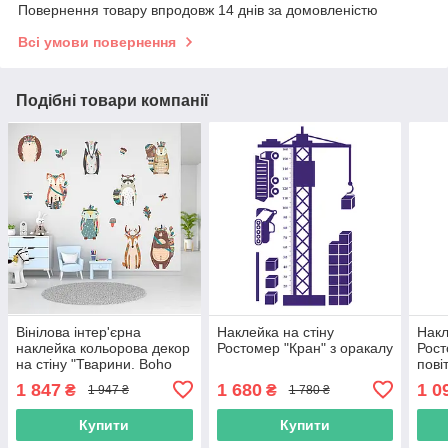
Повернення товару впродовж 14 днів за домовленістю
Всі умови повернення
Подібні товари компанії
Вінілова інтер'єрна
Наклейка на стіну
Накл
наклейка кольорова декор
Ростомер "Кран" з оракалу
Рост
на стіну "Тварини. Boho
пові
Kids style. Стиль Бохо
1 847
1 680
1 0
₴
₴
1 947 ₴
1 780 ₴
Діти" з Оракалу
Купити
Купити