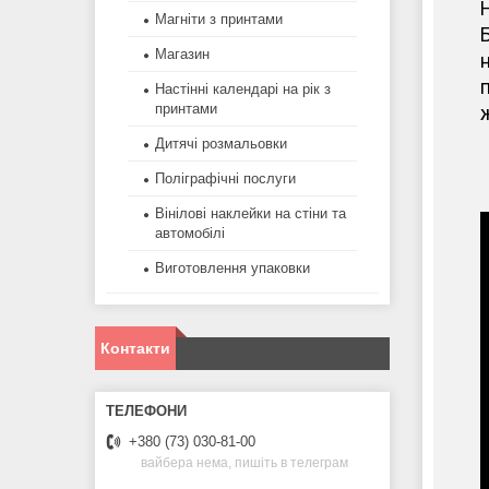
Магніти з принтами
Магазин
н
п
Настінні календарі на рік з
принтами
ж
Дитячі розмальовки
Поліграфічні послуги
Вінілові наклейки на стіни та
автомобілі
Виготовлення упаковки
Контакти
+380 (73) 030-81-00
вайбера нема, пишіть в телеграм