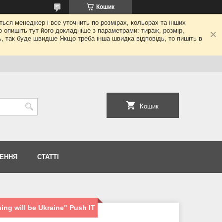
Кошик
еться менеджер і все уточнить по розмірах, кольорах та інших
то опишіть тут його докладніше з параметрами: тираж, розмір,
ь, так буде швидше Якщо треба інша швидка відповідь, то пишіть в
Кошик
НЕННЯ
СТАТТІ
ng will be Ukraine" Push IT