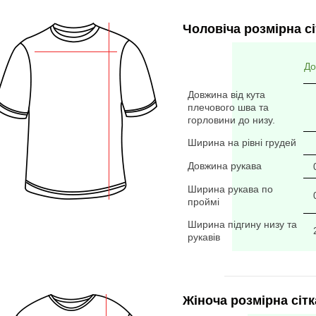
Чоловіча розмірна сі
До
Довжина від кута
плечового шва та
горловини до низу.
Ширина на рівні грудей
Довжина рукава
Ширина рукава по
проймі
Ширина підгину низу та
рукавів
Жіноча розмірна сітк