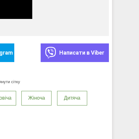
egram
Написати в Viber
нути сітку
овіча
Жіноча
Дитяча