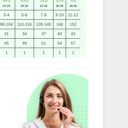
5XS
4XS
3XS
2XS
XS
24-26
28-30
32-34
36-38
38-40
3-4
5-6
7-8
9-10
11-12
98-104
110-116
128-140
146
152
31
34
37
40
43
45
48
51
54
57
1
1
1
1
1