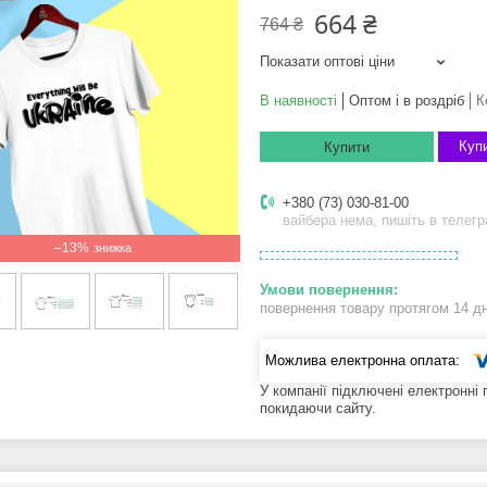
664 ₴
764 ₴
Показати оптові ціни
В наявності
Оптом і в роздріб
К
Купи
Купити
+380 (73) 030-81-00
вайбера нема, пишіть в телег
–13%
повернення товару протягом 14 д
У компанії підключені електронні
покидаючи сайту.