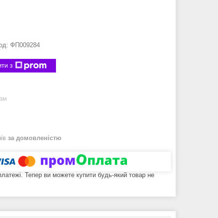
од:
ФП009284
ти з
рам
нів
за домовленістю
 платежі. Тепер ви можете купити будь-який товар не