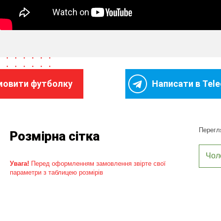
мовити футболку
Написати в Tel
Перегля
Розмірна сітка
Чол
Увага!
Перед оформленням замовлення звірте свої
параметри з таблицею розмірів