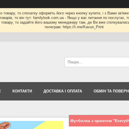
по товару, то спочатку оформіть його через кнопку купити, і з Вами зв'яж
оварів, то він тут: familylook.com.ua - Якщо у вас питання по послугах, 
му товару, то задайте його вашому менеджеру там, де Ви вже спілкувалис
телеграм: https://t.me/Kavun_Print
С
КОНТАКТИ
ДОСТАВКА І ОПЛАТА
ОБМІН ТА ПОВЕР
Футболка з принтом "Everythi