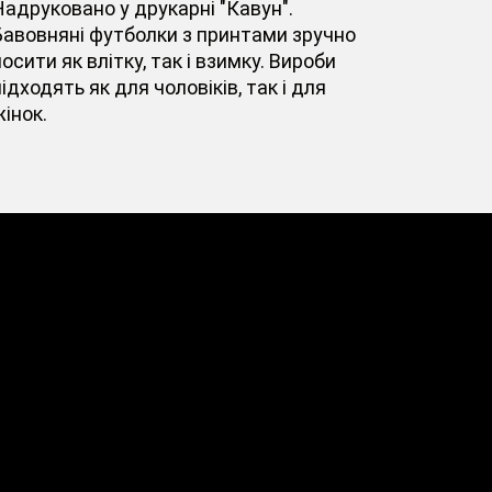
Надруковано у друкарні "Кавун".
Бавовняні футболки з принтами зручно
осити як влітку, так і взимку. Вироби
ідходять як для чоловіків, так і для
інок.